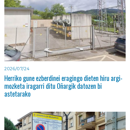
2026/07/24
Herriko gune ezberdinei eragingo dieten hiru argi-
mozketa iragarri ditu Oñargik datozen bi
astetarako