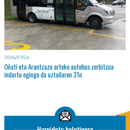
2026/07/24
Oñati eta Arantzazu arteko autobus zerbitzua
indartu egingo da uztailaren 31n
Harpidetu boletinera