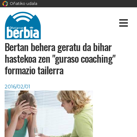
Oñatiko udala
Bertan behera geratu da bihar
hastekoa zen "guraso coaching"
formazio tailerra
2016/02/01