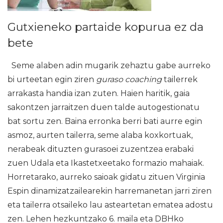
Gutxieneko partaide kopurua ez da
bete
Seme alaben adin mugarik zehaztu gabe aurreko
bi urteetan egin ziren
guraso coaching
tailerrek
arrakasta handia izan zuten. Haien haritik, gaia
sakontzen jarraitzen duen talde autogestionatu
bat sortu zen. Baina erronka berri bati aurre egin
asmoz, aurten tailerra, seme alaba koxkortuak,
nerabeak dituzten gurasoei zuzentzea erabaki
zuen Udala eta Ikastetxeetako formazio mahaiak.
Horretarako, aurreko saioak gidatu zituen Virginia
Espin dinamizatzailearekin harremanetan jarri ziren
eta tailerra otsaileko lau asteartetan ematea adostu
zen. Lehen hezkuntzako 6. maila eta DBHko