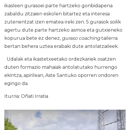
ikasleen gurasoei parte hartzeko gonbidapena
zabaldu zitzaien eskolen bitartez eta interesa
zutenentzat izen ematea ireki zen. 5 gurasok soilik
agertu dute parte hartzeko asmoa eta gutxieneko
kopurua bete ez denez,
guraso coaching
tailerra
bertan behera uztea erabaki dute antolatzaileek.
Udalak eta ikastetxeetako ordezkariek osatzen
duten formazio mahaiak antolatutako hurrengo
ekintza, apirilean, Aste Santuko oporren ondoren
egingo da.
Iturria: Oñati Irratia