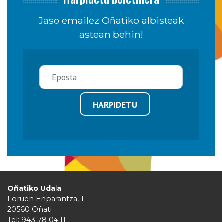
Jaso emailez Oñatiko albisteak
astean behin!
HARPIDETU
Oñatiko Udala
Foruen Enparantza, 1
20560 Oñati
Tel: 943 78 04 11