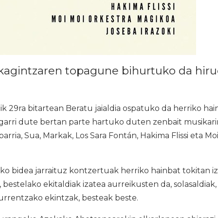
kagintzaren topagune bihurtuko da hiru
 29ra bitartean Beratu jaialdia ospatuko da herriko hai
agarri dute bertan parte hartuko duten zenbait musikari
ebarria, Sua, Markak, Los Sara Fontán, Hakima Flissi eta Mo
 bidea jarraituz kontzertuak herriko hainbat tokitan iz
 bestelako ekitaldiak izatea aurreikusten da, solasaldiak
urrentzako ekintzak, besteak beste.