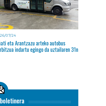
26/07/24
ati eta Arantzazu arteko autobus
rbitzua indartu egingo da uztailaren 31n
boletinera