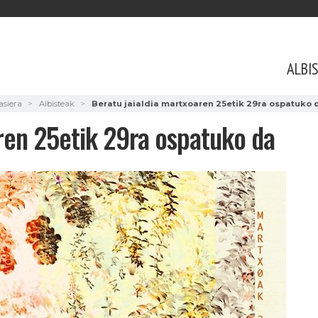
ALBI
asiera
Albisteak
Beratu jaialdia martxoaren 25etik 29ra ospatuko 
ren 25etik 29ra ospatuko da