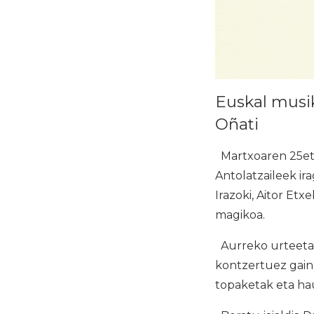
Euskal musi
Oñati
Martxoaren 25etik
Antolatzaileek ir
Irazoki, Aitor Etx
magikoa.
Aurreko urteetako
kontzertuez gain,
topaketak eta ha