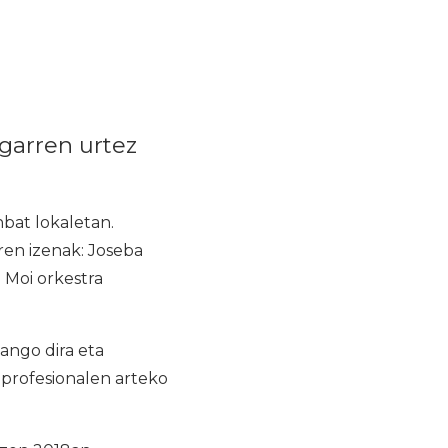
garren urtez
nbat lokaletan.
ren izenak: Joseba
i Moi orkestra
ango dira eta
, profesionalen arteko