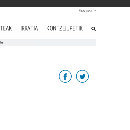
Euskara
STEAK
IRRATIA
KONTZEJUPETIK
da