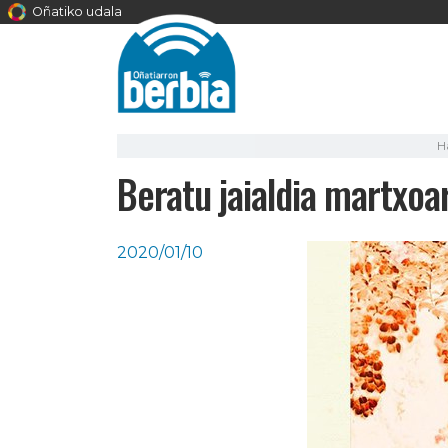
Oñatiko udala
H
Beratu jaialdia martxoa
2020/01/10