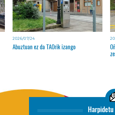
2026/07/24
20
Abuztuan ez da TAOrik izango
Oñ
ze
Harpidetu 