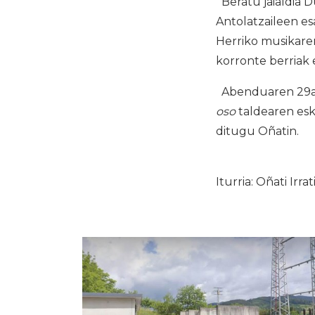
Beratu jaialdia 
Antolatzaileen es
Herriko musikare
korronte berriak 
Abenduaren 29an,
oso
taldearen esk
ditugu Oñatin.
Iturria: Oñati Irrat