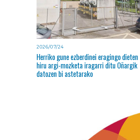
2026/07/24
Herriko gune ezberdinei eragingo dieten
hiru argi-mozketa iragarri ditu Oñargik
datozen bi astetarako