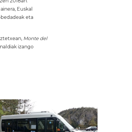
 zen 2018an.
ainera, Euskal
nobedadeak eta
aztetxean,
Monte del
analdiak izango