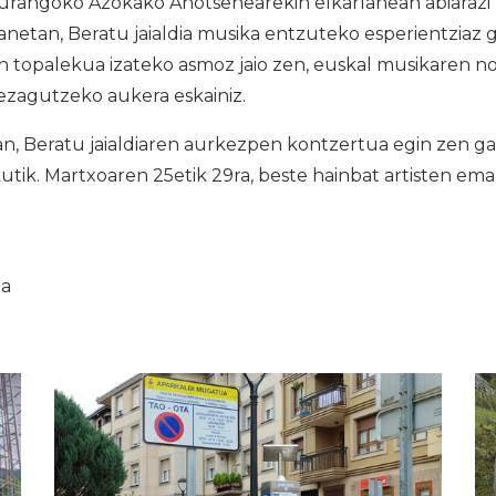
Durangoko Azokako Ahotsenearekin elkarlanean abiarazi
anetan, Beratu jaialdia musika entzuteko esperientziaz g
n topalekua izateko asmoz jaio zen, euskal musikaren 
ezagutzeko aukera eskainiz.
 Beratu jaialdiaren aurkezpen kontzertua egin zen g
utik. Martxoaren 25etik 29ra, beste hainbat artisten em
ia