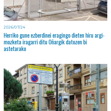
2026/07/24
Herriko gune ezberdinei eragingo dieten hiru argi-
mozketa iragarri ditu Oñargik datozen bi
astetarako