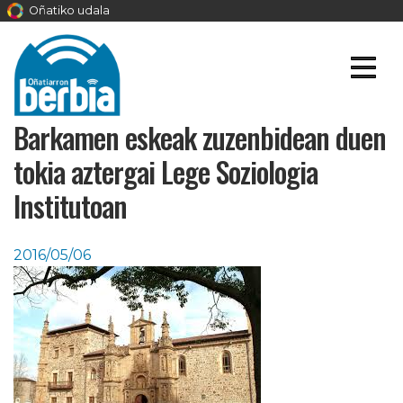
Oñatiko udala
Barkamen eskeak zuzenbidean duen
tokia aztergai Lege Soziologia
Institutoan
2016/05/06