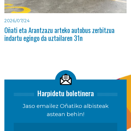
2026/07/24
Oñati eta Arantzazu arteko autobus zerbitzua
indartu egingo da uztailaren 31n
Harpidetu boletinera
Jaso emailez Oñatiko albisteak
astean behin!