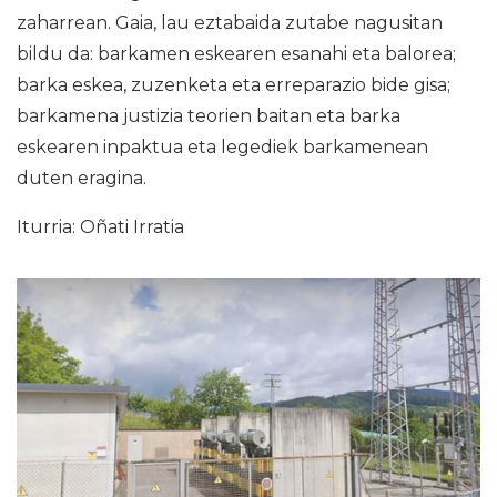
zaharrean. Gaia, lau eztabaida zutabe nagusitan
bildu da: barkamen eskearen esanahi eta balorea;
barka eskea, zuzenketa eta erreparazio bide gisa;
barkamena justizia teorien baitan eta barka
eskearen inpaktua eta legediek barkamenean
duten eragina.
Iturria: Oñati Irratia