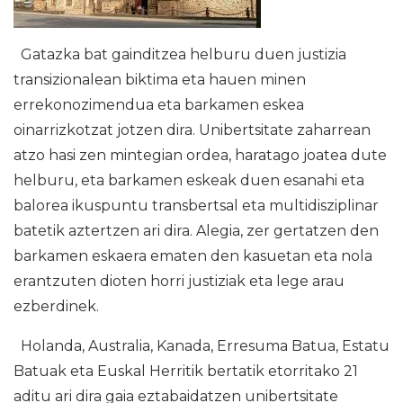
Gatazka bat gainditzea helburu duen justizia
transizionalean biktima eta hauen minen
errekonozimendua eta barkamen eskea
oinarrizkotzat jotzen dira. Unibertsitate zaharrean
atzo hasi zen mintegian ordea, haratago joatea dute
helburu, eta barkamen eskeak duen esanahi eta
balorea ikuspuntu transbertsal eta multidisziplinar
batetik aztertzen ari dira. Alegia, zer gertatzen den
barkamen eskaera ematen den kasuetan eta nola
erantzuten dioten horri justiziak eta lege arau
ezberdinek.
Holanda, Australia, Kanada, Erresuma Batua, Estatu
Batuak eta Euskal Herritik bertatik etorritako 21
aditu ari dira gaia eztabaidatzen unibertsitate