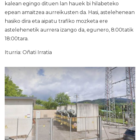
kalean egingo dituen lan hauek bi hilabeteko
epean amaitzea aurreikusten da. Hasi, astelehenean
hasiko dira eta aipatu trafiko mozketa ere
astelehenetik aurrera izango da, egunero, 8:00tatik
18:00tara.
Iturria: Oñati Irratia