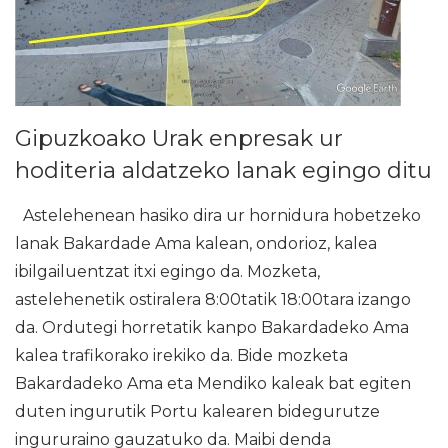
Gipuzkoako Urak enpresak ur
hoditeria aldatzeko lanak egingo ditu
Astelehenean hasiko dira ur hornidura hobetzeko
lanak Bakardade Ama kalean, ondorioz, kalea
ibilgailuentzat itxi egingo da. Mozketa,
astelehenetik ostiralera 8:00tatik 18:00tara izango
da. Ordutegi horretatik kanpo Bakardadeko Ama
kalea trafikorako irekiko da. Bide mozketa
Bakardadeko Ama eta Mendiko kaleak bat egiten
duten ingurutik Portu kalearen bidegurutze
ingururaino gauzatuko da. Maibi denda