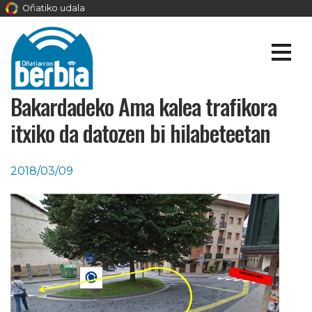
Oñatiko udala
Bakardadeko Ama kalea trafikora
itxiko da datozen bi hilabeteetan
2018/03/09