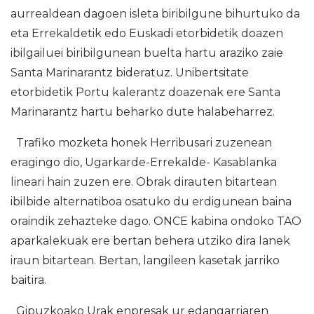
aurrealdean dagoen isleta biribilgune bihurtuko da
eta Errekaldetik edo Euskadi etorbidetik doazen
ibilgailuei biribilgunean buelta hartu araziko zaie
Santa Marinarantz bideratuz. Unibertsitate
etorbidetik Portu kalerantz doazenak ere Santa
Marinarantz hartu beharko dute halabeharrez.
Trafiko mozketa honek Herribusari zuzenean
eragingo dio, Ugarkarde-Errekalde- Kasablanka
lineari hain zuzen ere. Obrak dirauten bitartean
ibilbide alternatiboa osatuko du erdigunean baina
oraindik zehazteke dago. ONCE kabina ondoko TAO
aparkalekuak ere bertan behera utziko dira lanek
iraun bitartean. Bertan, langileen kasetak jarriko
baitira.
Gipuzkoako Urak enpresak ur edangarriaren