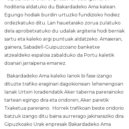
hoditeria aldatuko du Bakardadeko Ama kalean.
Egungo hodiak burdin urtuzko fundizioko hodiez
ordezkatuko ditu. Lan hauetarako zorua zulatuko
dela aprobetxatuko du udalak argiteria hodi berriak
sartu eta kaleko argi puntuak aldatzeko. Amaieran,
gainera, Sabadell-Guipuzcoano banketxe
atzealdeko espaloia zabalduko da Portu kaletik
doanari jarraipena emanez.
Bakardadeko Ama kaleko lanok bi fase izango
dituzte trafiko eraginari dagokionean: lehenengoan
lanak Urtxin loradendatik Aker taberna parerainoko
tartean egingo dira eta ondoren, Aker paretik
Txaketua pareraino. Horrek trafikoan beste ondorio
batzuk izango ditu baina aurrerago jakinaraziko dira.
Gipuzkoako Urak enpresak Bakardadeko Ama