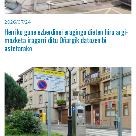
2026/07/24
Herriko gune ezberdinei eragingo dieten hiru argi-
mozketa iragarri ditu Oñargik datozen bi
astetarako