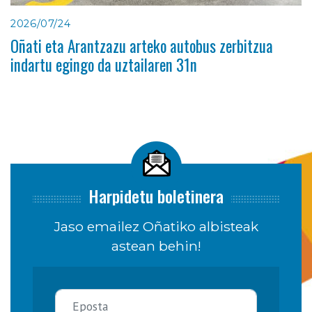
2026/07/24
Oñati eta Arantzazu arteko autobus zerbitzua
indartu egingo da uztailaren 31n
Harpidetu boletinera
Jaso emailez Oñatiko albisteak
astean behin!