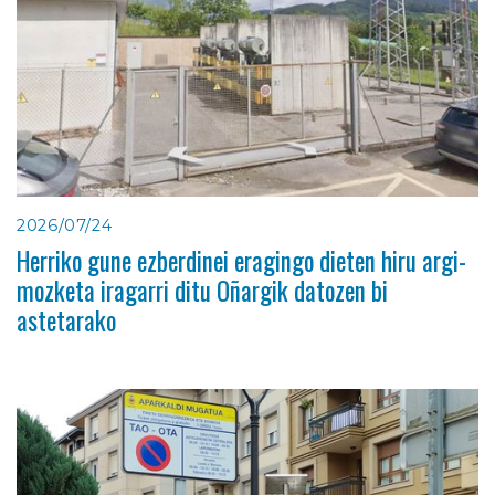
2026/07/24
Herriko gune ezberdinei eragingo dieten hiru argi-
mozketa iragarri ditu Oñargik datozen bi
astetarako