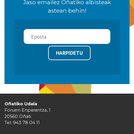
Jaso emailez Oñatiko albisteak
astean behin!
HARPIDETU
Oñatiko Udala
Foruen Enparantza, 1
20560 Oñati
Tel: 943 78 04 11