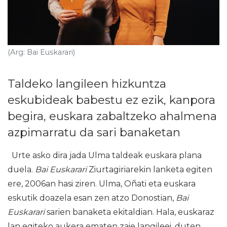
(Arg: Bai Euskarari)
Taldeko langileen hizkuntza
eskubideak babestu ez ezik, kanpora
begira, euskara zabaltzeko ahalmena
azpimarratu da sari banaketan
Urte asko dira jada Ulma taldeak euskara plana
duela.
Bai Euskarari
Ziurtagiriarekin lanketa egiten
ere, 2006an hasi ziren. Ulma, Oñati eta euskara
eskutik doazela esan zen atzo Donostian,
Bai
Euskarari
sarien banaketa ekitaldian. Hala, euskaraz
lan egiteko aukera ematen zaie langileei, duten