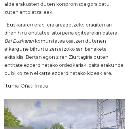
alde erakusten duten konpromisoa goraipatu
zuten antolatzaileek.
Euskararen erabilera areagotzeko eragiten ari
diren hiru entitateei aitorpena egitearekin batera
Bai Euskarari
komunitatea osatzen dutenen
elkargune bihurtu zen atzoko sari banaketa
ekitaldia. Bertan egon ziren Ziurtagiria duten
entitate ezberdinetako ordezkariak, baita erakunde
publiko zein elkarte ezberdinetako kideak ere.
Iturria: Oñati Irratia