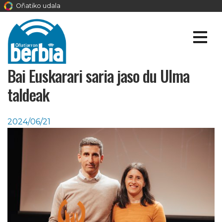
Oñatiko udala
Bai Euskarari saria jaso du Ulma
taldeak
2024/06/21