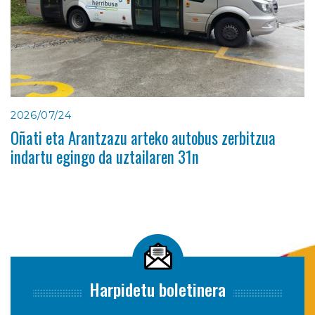
2026/07/24
Oñati eta Arantzazu arteko autobus zerbitzua
indartu egingo da uztailaren 31n
Harpidetu boletinera