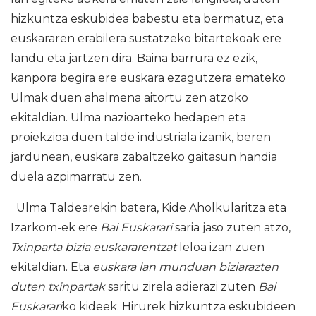
hizkuntza eskubidea babestu eta bermatuz, eta
euskararen erabilera sustatzeko bitartekoak ere
landu eta jartzen dira. Baina barrura ez ezik,
kanpora begira ere euskara ezagutzera emateko
Ulmak duen ahalmena aitortu zen atzoko
ekitaldian. Ulma nazioarteko hedapen eta
proiekzioa duen talde industriala izanik, beren
jardunean, euskara zabaltzeko gaitasun handia
duela azpimarratu zen.
Ulma Taldearekin batera, Kide Aholkularitza eta
Izarkom-ek ere
Bai Euskarari
saria jaso zuten atzo,
Txinparta bizia euskararentzat
leloa izan zuen
ekitaldian. Eta
euskara lan munduan biziarazten
duten txinpartak
saritu zirela adierazi zuten
Bai
Euskarari
ko kideek. Hirurek hizkuntza eskubideen