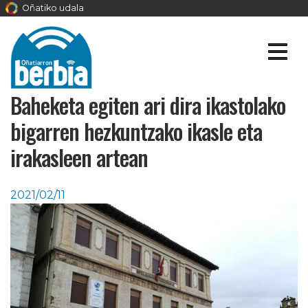
Oñatiko udala
Baheketa egiten ari dira ikastolako
bigarren hezkuntzako ikasle eta
irakasleen artean
2021/02/11