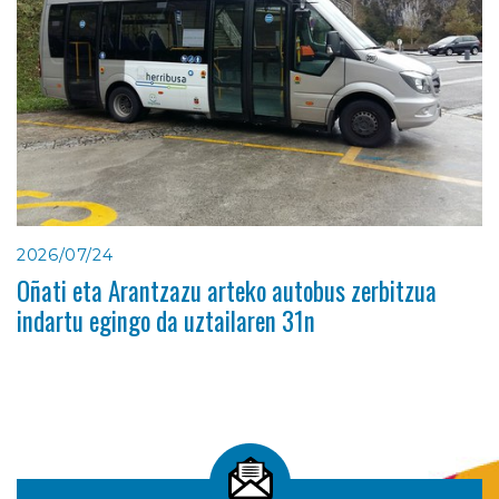
2026/07/24
Oñati eta Arantzazu arteko autobus zerbitzua
indartu egingo da uztailaren 31n