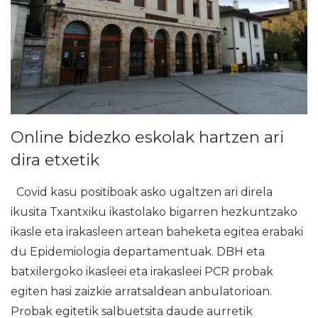
Online bidezko eskolak hartzen ari
dira etxetik
Covid kasu positiboak asko ugaltzen ari direla
ikusita Txantxiku ikastolako bigarren hezkuntzako
ikasle eta irakasleen artean baheketa egitea erabaki
du Epidemiologia departamentuak. DBH eta
batxilergoko ikasleei eta irakasleei PCR probak
egiten hasi zaizkie arratsaldean anbulatorioan.
Probak egitetik salbuetsita daude aurretik