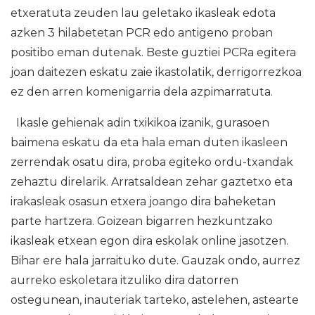
etxeratuta zeuden lau geletako ikasleak edota
azken 3 hilabetetan PCR edo antigeno proban
positibo eman dutenak. Beste guztiei PCRa egitera
joan daitezen eskatu zaie ikastolatik, derrigorrezkoa
ez den arren komenigarria dela azpimarratuta.
Ikasle gehienak adin txikikoa izanik, gurasoen
baimena eskatu da eta hala eman duten ikasleen
zerrendak osatu dira, proba egiteko ordu-txandak
zehaztu direlarik. Arratsaldean zehar gaztetxo eta
irakasleak osasun etxera joango dira baheketan
parte hartzera. Goizean bigarren hezkuntzako
ikasleak etxean egon dira eskolak online jasotzen.
Bihar ere hala jarraituko dute. Gauzak ondo, aurrez
aurreko eskoletara itzuliko dira datorren
ostegunean, inauteriak tarteko, astelehen, astearte