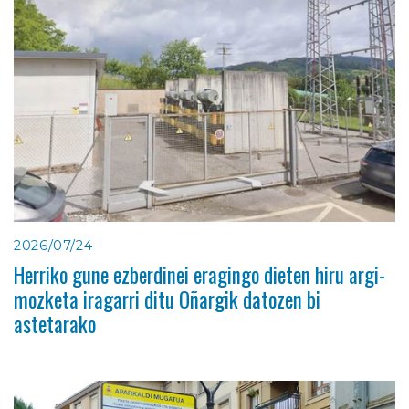
2026/07/24
Herriko gune ezberdinei eragingo dieten hiru argi-
mozketa iragarri ditu Oñargik datozen bi
astetarako