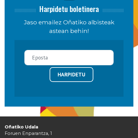
Harpidetu boletinera
Jaso emailez Oñatiko albisteak
astean behin!
HARPIDETU
Oñatiko Udala
Foruen Enparantza, 1