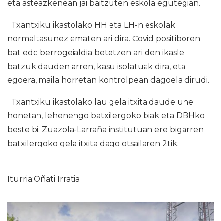
eta asteazkenean jai baitzuten eskola egutegian.
Txantxiku ikastolako HH eta LH-n eskolak
normaltasunez ematen ari dira. Covid positiboren
bat edo berrogeialdia betetzen ari den ikasle
batzuk dauden arren, kasu isolatuak dira, eta
egoera, maila horretan kontrolpean dagoela dirudi.
Txantxiku ikastolako lau gela itxita daude une
honetan, lehenengo batxilergoko biak eta DBHko
beste bi. Zuazola-Larraña institutuan ere bigarren
batxilergoko gela itxita dago otsailaren 2tik.
Iturria:Oñati Irratia