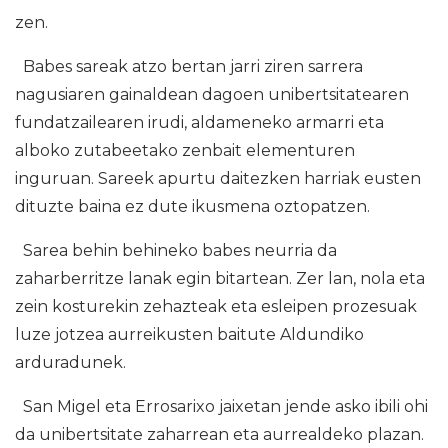
zen.
Babes sareak atzo bertan jarri ziren sarrera
nagusiaren gainaldean dagoen unibertsitatearen
fundatzailearen irudi, aldameneko armarri eta
alboko zutabeetako zenbait elementuren
inguruan. Sareek apurtu daitezken harriak eusten
dituzte baina ez dute ikusmena oztopatzen.
Sarea behin behineko babes neurria da
zaharberritze lanak egin bitartean. Zer lan, nola eta
zein kosturekin zehazteak eta esleipen prozesuak
luze jotzea aurreikusten baitute Aldundiko
arduradunek.
San Migel eta Errosarixo jaixetan jende asko ibili ohi
da unibertsitate zaharrean eta aurrealdeko plazan.