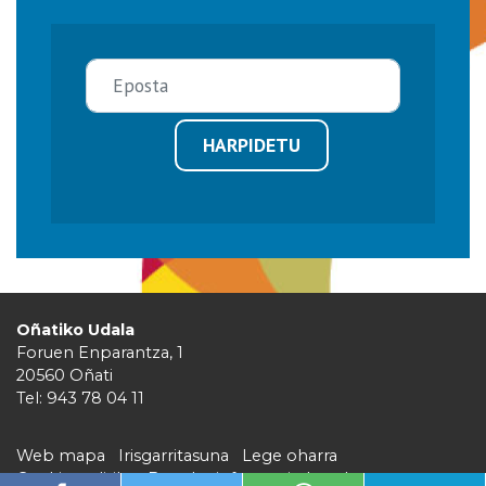
HARPIDETU
Oñatiko Udala
Foruen Enparantza, 1
20560 Oñati
Tel: 943 78 04 11
Web mapa
Irisgarritasuna
Lege oharra
Cookie politika
Barruko informazio kanala