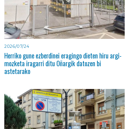
2026/07/24
Herriko gune ezberdinei eragingo dieten hiru argi-
mozketa iragarri ditu Oñargik datozen bi
astetarako