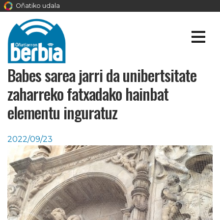
Oñatiko udala
Babes sarea jarri da unibertsitate
zaharreko fatxadako hainbat
elementu inguratuz
2022/09/23