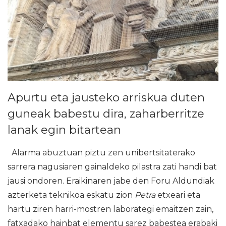
Apurtu eta jausteko arriskua duten
guneak babestu dira, zaharberritze
lanak egin bitartean
Alarma abuztuan piztu zen unibertsitaterako
sarrera nagusiaren gainaldeko pilastra zati handi bat
jausi ondoren. Eraikinaren jabe den Foru Aldundiak
azterketa teknikoa eskatu zion
Petra
etxeari eta
hartu ziren harri-mostren laborategi emaitzen zain,
fatxadako hainbat elementu sarez babestea erabaki