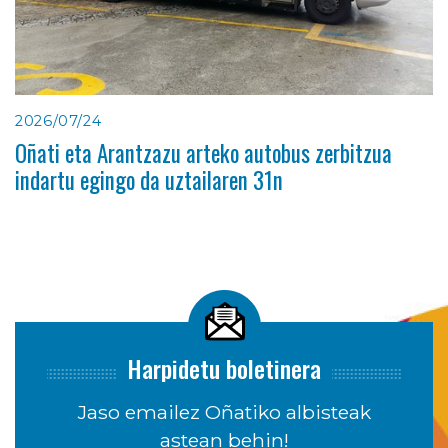
2026/07/24
Oñati eta Arantzazu arteko autobus zerbitzua
indartu egingo da uztailaren 31n
Harpidetu boletinera
Jaso emailez Oñatiko albisteak
astean behin!