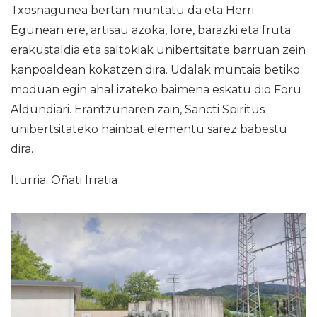
Txosnagunea bertan muntatu da eta Herri
Egunean ere, artisau azoka, lore, barazki eta fruta
erakustaldia eta saltokiak unibertsitate barruan zein
kanpoaldean kokatzen dira. Udalak muntaia betiko
moduan egin ahal izateko baimena eskatu dio Foru
Aldundiari. Erantzunaren zain, Sancti Spiritus
unibertsitateko hainbat elementu sarez babestu
dira.
Iturria: Oñati Irratia