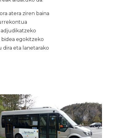
ra atera ziren baina
aurrekontua
k adjudikatzeko
n bidea egokitzeko
u dira eta lanetarako