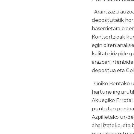
Arantzazu auzoan 
depositutatik hor
baserrietara bide
Kontsortzioak kud
egin diren analis
kalitate irizpide
arazoari irtenbid
depositua eta Goi
Goiko Bentako ur-
hartune ingurutik
Akuegiko Errota i
puntutan presioa
Azpilletako ur-de
ahal izateko, eta
guztiak berrituko