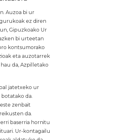
n. Auzoa bi ur
ingurukoak ez diren
egun, Gipuzkoako Ur
azken bi urteetan
e oro kontsumorako
tzioak eta auzotarrek
 hau da, Azpilletako
bal jatetxeko ur
t botatako da.
beste zenbait
reikusten da.
rri baserria hornitu
ituari. Ur-kontagailu
oreak aldatuko da.