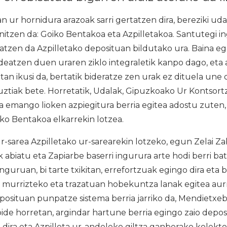
ur hornidura arazoak sarri gertatzen dira, bereziki uda
nitzen da: Goiko Bentakoa eta Azpilletakoa. Santutegi 
ratzen da Azpilletako deposituan bildutako ura. Baina 
eatzen duen uraren ziklo integraletik kanpo dago, eta 
ietan ikusi da, bertatik bideratze zen urak ez dituela un
 guztiak bete. Horretatik, Udalak, Gipuzkoako Ur Kontsor
ea emango lioken azpiegitura berria egitea adostu zuten,
ko Bentakoa elkarrekin lotzea.
sarea Azpilletako ur-sarearekin lotzeko, egun Zelai Za
 abiatu eta Zapiarbe baserri ingurura arte hodi berri ba
nguruan, bi tarte txikitan, errefortzuak egingo dira eta 
 murrizteko eta trazatuan hobekuntza lanak egitea aur
posituan punpatze sistema berria jarriko da, Mendietxebe
 bide horretan, argindar hartune berria egingo zaio depos
 dira eta Azpilleta ur-andeleko giltza ganberako kolekt