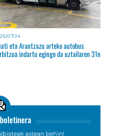
26/07/24
ati eta Arantzazu arteko autobus
rbitzua indartu egingo da uztailaren 31n
boletinera
lbisteak astean behin!