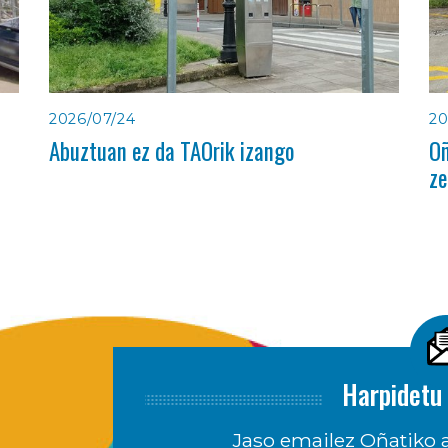
2026/07/24
20
Abuztuan ez da TAOrik izango
Oñ
ze
Harpidetu 
Jaso emailez Oñatiko a