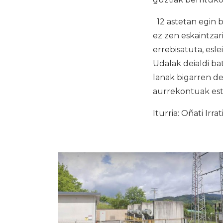
12 astetan egin b
ez zen eskaintzar
errebisatuta, esl
Udalak deialdi ba
lanak bigarren dei
aurrekontuak estu
Iturria: Oñati Irrat