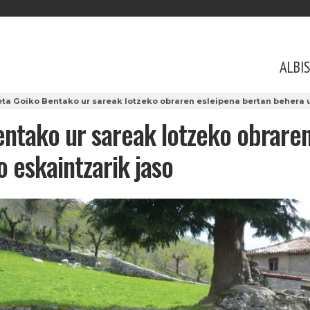
ALBI
eta Goiko Bentako ur sareak lotzeko obraren esleipena bertan behera u
entako ur sareak lotzeko obrare
o eskaintzarik jaso