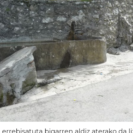
errebisatuta bigarren aldiz aterako da li