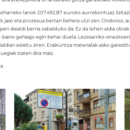
eharreko lanok 207.492,87 euroko aurrekontuaz lizitazio
ik jaso eta prozesua bertan behera utzi zen. Ondorioz, 
eipen deialdi berria zabalduko da. Ez da lehen aldia obra
t baino gehiago egin behar duela. Lezesarriko oinezkoe
aldian esleitu ziren. Eraikuntza materialak asko garestit
egiak izaten dira maiz.
ia