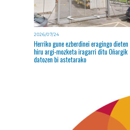
2026/07/24
Herriko gune ezberdinei eragingo dieten
hiru argi-mozketa iragarri ditu Oñargik
datozen bi astetarako