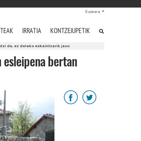
Euskara
STEAK
IRRATIA
KONTZEJUPETIK
tzi da, ez delako eskaintzarik jaso
n esleipena bertan