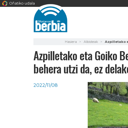
Oñatiko udala
Hasiera
Albisteak
Azpilletako 
Azpilletako eta Goiko B
behera utzi da, ez delak
2022/11/08