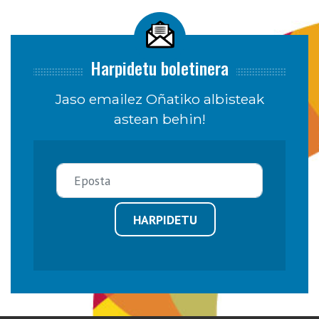
Harpidetu boletinera
Jaso emailez Oñatiko albisteak
astean behin!
HARPIDETU