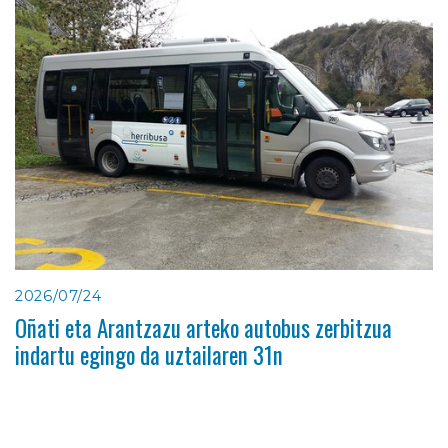
2026/07/24
Oñati eta Arantzazu arteko autobus zerbitzua
indartu egingo da uztailaren 31n