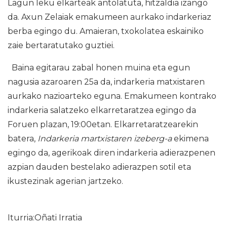
Lagun leku elkarteak antolatuta, hitzaldia izango
da. Axun Zelaiak emakumeen aurkako indarkeriaz
berba egingo du. Amaieran, txokolatea eskainiko
zaie bertaratutako guztiei.
Baina egitarau zabal honen muina eta egun
nagusia azaroaren 25a da, indarkeria matxistaren
aurkako nazioarteko eguna. Emakumeen kontrako
indarkeria salatzeko elkarretaratzea egingo da
Foruen plazan, 19:00etan. Elkarretaratzearekin
batera,
Indarkeria martxistaren izeberg-a
ekimena
egingo da, agerikoak diren indarkeria adierazpenen
azpian dauden bestelako adierazpen sotil eta
ikustezinak agerian jartzeko.
Iturria:Oñati Irratia