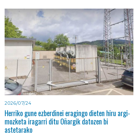
2026/07/24
Herriko gune ezberdinei eragingo dieten hiru argi-
mozketa iragarri ditu Oñargik datozen bi
astetarako