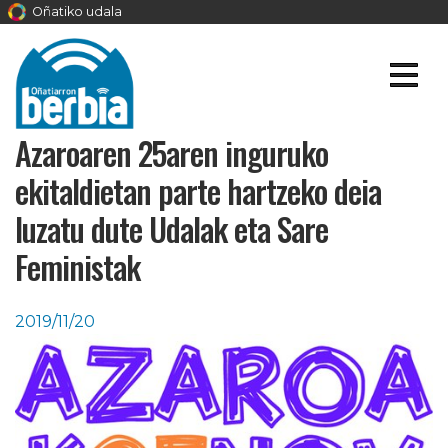
Oñatiko udala
Azaroaren 25aren inguruko
ekitaldietan parte hartzeko deia
luzatu dute Udalak eta Sare
Feministak
2019/11/20