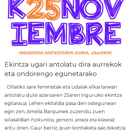
Ekintza ugari antolatu dira aurrekok
eta ondorengo egunetarako
Oñatiko sare feministak eta udalak elkarlanean
antolatu dute azaroaren 25aren inguruko ekintza
egitaraua. Lehen ekitaldia pasa den ostegunean
egin zen, Amelia Barquinek zuzendu zuen
solasaldian
hizkuntza, genero, arraza eta klasea
z
aritu ziren. Gaur berriz, ipuin kontaketa saio bikoitza