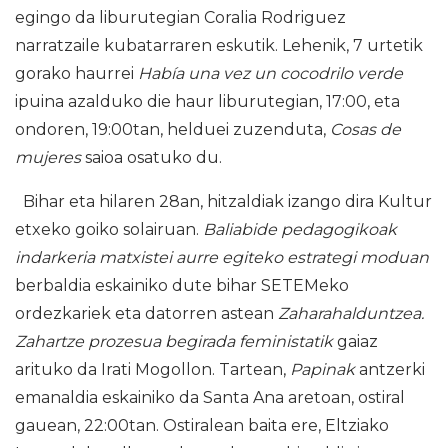
egingo da liburutegian Coralia Rodriguez
narratzaile kubatarraren eskutik. Lehenik, 7 urtetik
gorako haurrei
Había una vez un cocodrilo verde
ipuina azalduko die haur liburutegian, 17:00, eta
ondoren, 19:00tan, helduei zuzenduta,
Cosas de
mujeres
saioa osatuko du.
Bihar eta hilaren 28an, hitzaldiak izango dira Kultur
etxeko goiko solairuan.
Baliabide pedagogikoak
indarkeria matxistei aurre egiteko estrategi moduan
berbaldia eskainiko dute bihar SETEMeko
ordezkariek eta datorren astean
Zaharahalduntzea.
Zahartze prozesua begirada feministatik
gaiaz
arituko da Irati Mogollon. Tartean,
Papinak
antzerki
emanaldia eskainiko da Santa Ana aretoan, ostiral
gauean, 22:00tan. Ostiralean baita ere, Eltziako