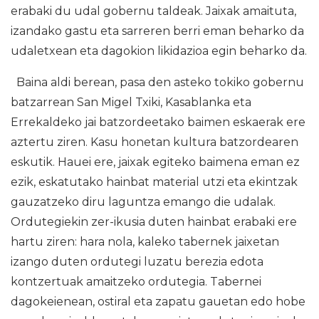
erabaki du udal gobernu taldeak. Jaixak amaituta,
izandako gastu eta sarreren berri eman beharko da
udaletxean eta dagokion likidazioa egin beharko da.
Baina aldi berean, pasa den asteko tokiko gobernu
batzarrean San Migel Txiki, Kasablanka eta
Errekaldeko jai batzordeetako baimen eskaerak ere
aztertu ziren. Kasu honetan kultura batzordearen
eskutik. Hauei ere, jaixak egiteko baimena eman ez
ezik, eskatutako hainbat material utzi eta ekintzak
gauzatzeko diru laguntza emango die udalak.
Ordutegiekin zer-ikusia duten hainbat erabaki ere
hartu ziren: hara nola, kaleko tabernek jaixetan
izango duten ordutegi luzatu berezia edota
kontzertuak amaitzeko ordutegia. Tabernei
dagokeienean, ostiral eta zapatu gauetan edo hobe