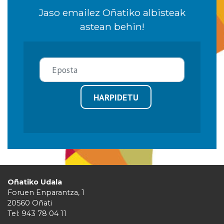
Jaso emailez Oñatiko albisteak
astean behin!
HARPIDETU
Oñatiko Udala
Foruen Enparantza, 1
20560 Oñati
Tel: 943 78 04 11