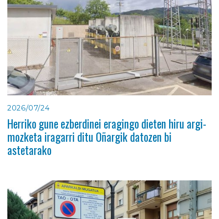
2026/07/24
Herriko gune ezberdinei eragingo dieten hiru argi-
mozketa iragarri ditu Oñargik datozen bi
astetarako