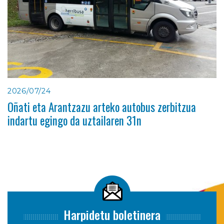
2026/07/24
Oñati eta Arantzazu arteko autobus zerbitzua
indartu egingo da uztailaren 31n
Harpidetu boletinera