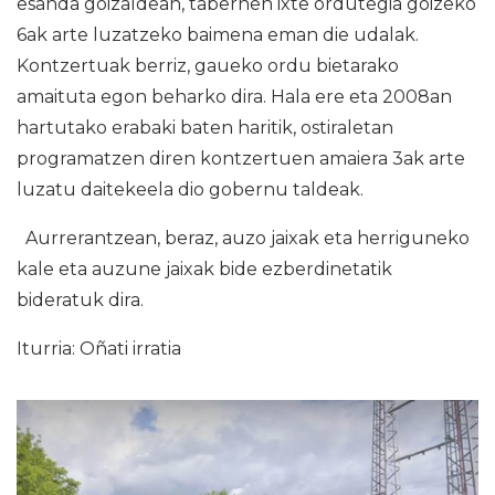
esanda goizaldean, tabernen ixte ordutegia goizeko
6ak arte luzatzeko baimena eman die udalak.
Kontzertuak berriz, gaueko ordu bietarako
amaituta egon beharko dira. Hala ere eta 2008an
hartutako erabaki baten haritik, ostiraletan
programatzen diren kontzertuen amaiera 3ak arte
luzatu daitekeela dio gobernu taldeak.
Aurrerantzean, beraz, auzo jaixak eta herriguneko
kale eta auzune jaixak bide ezberdinetatik
bideratuk dira.
Iturria: Oñati irratia