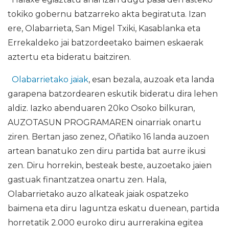
tokiko gobernu batzarreko akta begiratuta. Izan
ere, Olabarrieta, San Migel Txiki, Kasablanka eta
Errekaldeko jai batzordeetako baimen eskaerak
aztertu eta bideratu baitziren.
Olabarrietako jaiak
, esan bezala, auzoak eta landa
garapena batzordearen eskutik bideratu dira lehen
aldiz. Iazko abenduaren 20ko Osoko bilkuran,
AUZOTASUN PROGRAMAREN oinarriak onartu
ziren. Bertan jaso zenez, Oñatiko 16 landa auzoen
artean banatuko zen diru partida bat aurre ikusi
zen. Diru horrekin, besteak beste, auzoetako jaien
gastuak finantzatzea onartu zen. Hala,
Olabarrietako auzo alkateak jaiak ospatzeko
baimena eta diru laguntza eskatu duenean, partida
horretatik 2.000 euroko diru aurrerakina egitea