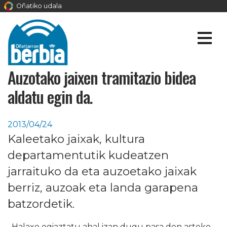
Oñatiko udala
Auzotako jaixen tramitazio bidea
aldatu egin da.
2013/04/24
Kaleetako jaixak, kultura
departamentutik kudeatzen
jarraituko da eta auzoetako jaixak
berriz, auzoak eta landa garapena
batzordetik.
Halaxe egiaztatu ahal izan dugu pasa den asteko