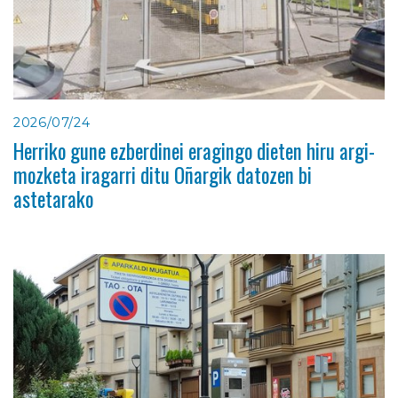
2026/07/24
Herriko gune ezberdinei eragingo dieten hiru argi-
mozketa iragarri ditu Oñargik datozen bi
astetarako