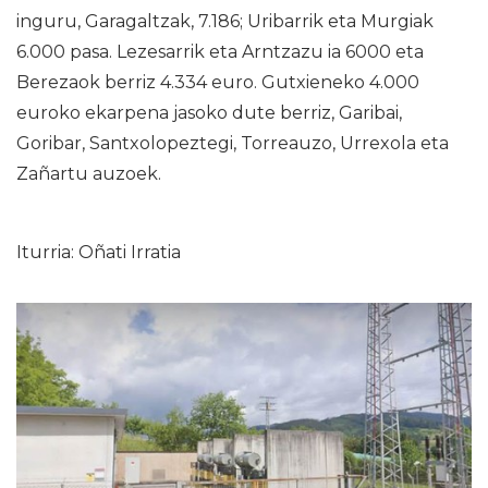
inguru, Garagaltzak, 7.186; Uribarrik eta Murgiak
6.000 pasa. Lezesarrik eta Arntzazu ia 6000 eta
Berezaok berriz 4.334 euro. Gutxieneko 4.000
euroko ekarpena jasoko dute berriz, Garibai,
Goribar, Santxolopeztegi, Torreauzo, Urrexola eta
Zañartu auzoek.
Iturria: Oñati Irratia