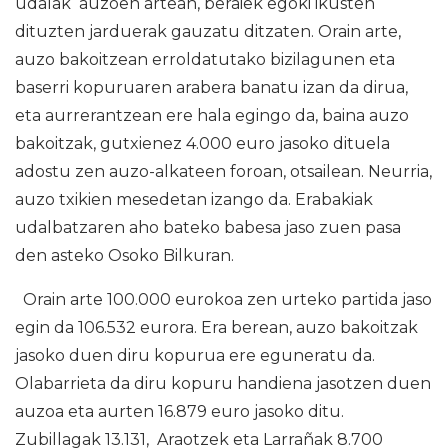
udalak auzoen artean, beraiek egoki ikusten
dituzten jarduerak gauzatu ditzaten. Orain arte,
auzo bakoitzean erroldatutako bizilagunen eta
baserri kopuruaren arabera banatu izan da dirua,
eta aurrerantzean ere hala egingo da, baina auzo
bakoitzak, gutxienez 4.000 euro jasoko dituela
adostu zen auzo-alkateen foroan, otsailean. Neurria,
auzo txikien mesedetan izango da. Erabakiak
udalbatzaren aho bateko babesa jaso zuen pasa
den asteko Osoko Bilkuran.
Orain arte 100.000 eurokoa zen urteko partida jaso
egin da 106.532 eurora. Era berean, auzo bakoitzak
jasoko duen diru kopurua ere eguneratu da.
Olabarrieta da diru kopuru handiena jasotzen duen
auzoa eta aurten 16.879 euro jasoko ditu.
Zubillagak 13.131, Araotzek eta Larrañak 8.700