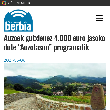
Oñatiko udala
Auzoek gutxienez 4.000 euro jasoko
dute “Auzotasun” programatik
2021/05/06