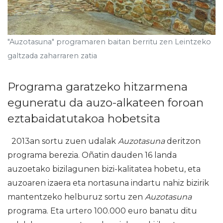
"Auzotasuna" programaren baitan berritu zen Leintzeko
galtzada zaharraren zatia
Programa garatzeko hitzarmena
eguneratu da auzo-alkateen foroan
eztabaidatutakoa hobetsita
2013an sortu zuen udalak
Auzotasuna
deritzon
programa berezia. Oñatin dauden 16 landa
auzoetako bizilagunen bizi-kalitatea hobetu, eta
auzoaren izaera eta nortasuna indartu nahiz bizirik
mantentzeko helburuz sortu zen
Auzotasuna
programa. Eta urtero 100.000 euro banatu ditu