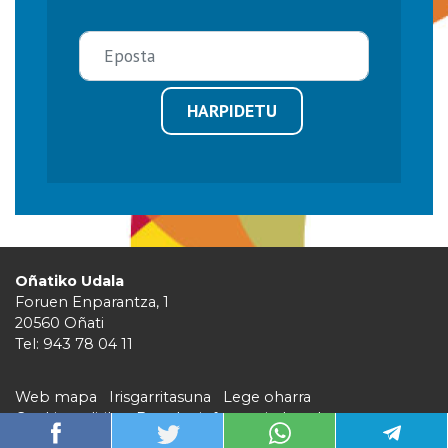
HARPIDETU
Oñatiko Udala
Foruen Enparantza, 1
20560 Oñati
Tel: 943 78 04 11
Web mapa
Irisgarritasuna
Lege oharra
Cookie politika
Barruko informazio kanala