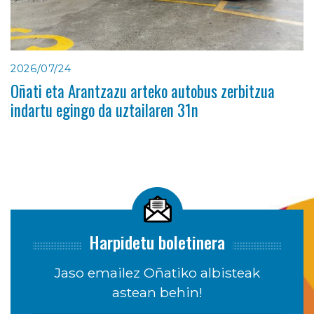
2026/07/24
Oñati eta Arantzazu arteko autobus zerbitzua
indartu egingo da uztailaren 31n
Harpidetu boletinera
Jaso emailez Oñatiko albisteak
astean behin!