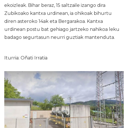
ekoizleak. Bihar beraz, 15 saltzaile izango dira
Zubikoako kantxa urdinean, ia ohikoak bihurtu
diren asteroko 14ak eta Bergarakoa. Kantxa
urdinean postu bat gehiago jartzeko nahikoa leku
badago segurtasun neurri guztiak mantenduta.
Iturria: Oñati Irratia