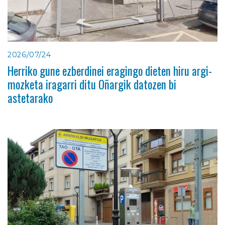
2026/07/24
Herriko gune ezberdinei eragingo dieten hiru argi-
mozketa iragarri ditu Oñargik datozen bi
astetarako