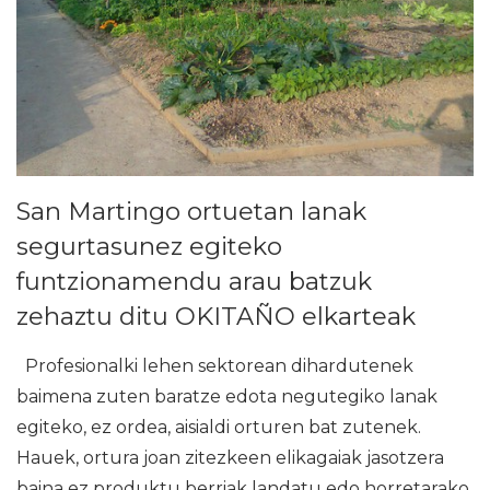
San Martingo ortuetan lanak
segurtasunez egiteko
funtzionamendu arau batzuk
zehaztu ditu OKITAÑO elkarteak
Profesionalki lehen sektorean dihardutenek
baimena zuten baratze edota negutegiko lanak
egiteko, ez ordea, aisialdi orturen bat zutenek.
Hauek, ortura joan zitezkeen elikagaiak jasotzera
baina ez produktu berriak landatu edo horretarako