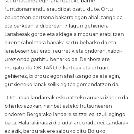
segurtasunez egin ahal izateko barne
funtzionamendu araudi bat osatu dute. Ortu
bakoitzean pertsona bakarra egon ahal izango da
eta parkean, aldi berean, 7 lagun gehienera.
Lanabesak gorde eta aldagela moduan erabiltzen
diren txaboletara banaka sartu beharko da eta
lanabesen bat erabili aurretik eta ondoren, xaboi-
urez ondo garbitu beharko da. Denbora ere
mugatu du OKITAÑO elkarteak eta ortuan,
gehienez, bi orduz egon ahal izango da eta egin,
gutxieneko lanak soilik egitea gomendatzen da.
Orturako landareak eskuratzeko aukera izango da
biharko azokan, hainbat asteko hutsunearen
ondoren Bergarako landare saltzailea itzuli egingo
baita. Hala jakinarazi die udal arduradunei. Landarak
ez ezik, berdurak ere salduko ditu Boluko