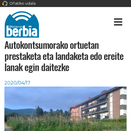
Oñatiko udala
Autokontsumorako ortuetan
prestaketa eta landaketa edo ereite
lanak egin daitezke
2020/04/17