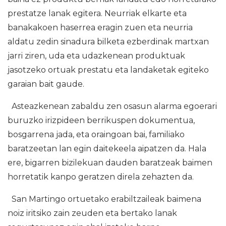
prestatze lanak egitera. Neurriak elkarte eta
banakakoen haserrea eragin zuen eta neurria
aldatu zedin sinadura bilketa ezberdinak martxan
jarri ziren, uda eta udazkenean produktuak
jasotzeko ortuak prestatu eta landaketak egiteko
garaian bait gaude.
Asteazkenean zabaldu zen osasun alarma egoerari
buruzko irizpideen berrikuspen dokumentua,
bosgarrena jada, eta oraingoan bai, familiako
baratzeetan lan egin daitekeela aipatzen da. Hala
ere, bigarren bizilekuan dauden baratzeak baimen
horretatik kanpo geratzen direla zehazten da.
San Martingo ortuetako erabiltzaileak baimena
noiz iritsiko zain zeuden eta bertako lanak