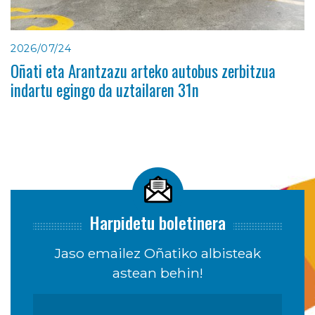
2026/07/24
Oñati eta Arantzazu arteko autobus zerbitzua
indartu egingo da uztailaren 31n
Harpidetu boletinera
Jaso emailez Oñatiko albisteak
astean behin!