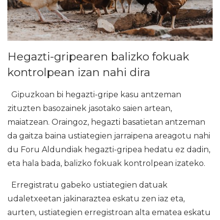
Hegazti-gripearen balizko fokuak
kontrolpean izan nahi dira
Gipuzkoan bi hegazti-gripe kasu antzeman
zituzten basozainek jasotako saien artean,
maiatzean. Oraingoz, hegazti basatietan antzeman
da gaitza baina ustiategien jarraipena areagotu nahi
du Foru Aldundiak hegazti-gripea hedatu ez dadin,
eta hala bada, balizko fokuak kontrolpean izateko.
Erregistratu gabeko ustiategien datuak
udaletxeetan jakinaraztea eskatu zen iaz eta,
aurten, ustiategien erregistroan alta ematea eskatu