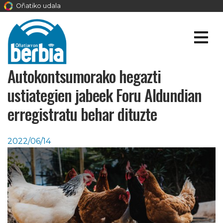
Oñatiko udala
Autokontsumorako hegazti
ustiategien jabeek Foru Aldundian
erregistratu behar dituzte
2022/06/14