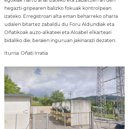
egokiak hartu ahal izateko eta zabaltzen ari den
hegazti-gripearen balizko fokuak kontrolpean
izateko. Erregistroan alta eman beharreko oharra
udalen bitartez zabaldu du Foru Aldundiak eta
Oñatikoak auzo-alkateei eta Aloabel elkarteari
bidaliko die, beraien inguruan jakinarazi dezaten.
Iturria: Oñati Irratia