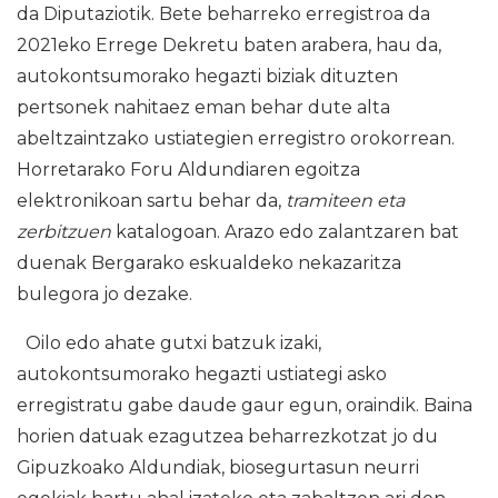
da Diputaziotik. Bete beharreko erregistroa da
2021eko Errege Dekretu baten arabera, hau da,
autokontsumorako hegazti biziak dituzten
pertsonek nahitaez eman behar dute alta
abeltzaintzako ustiategien erregistro orokorrean.
Horretarako Foru Aldundiaren egoitza
elektronikoan sartu behar da,
tramiteen eta
zerbitzuen
katalogoan. Arazo edo zalantzaren bat
duenak Bergarako eskualdeko nekazaritza
bulegora jo dezake.
Oilo edo ahate gutxi batzuk izaki,
autokontsumorako hegazti ustiategi asko
erregistratu gabe daude gaur egun, oraindik. Baina
horien datuak ezagutzea beharrezkotzat jo du
Gipuzkoako Aldundiak, biosegurtasun neurri