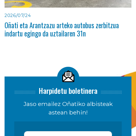
2026/07/24
Oñati eta Arantzazu arteko autobus zerbitzua
indartu egingo da uztailaren 31n
Harpidetu boletinera
Jaso emailez Oñatiko albisteak
astean behin!