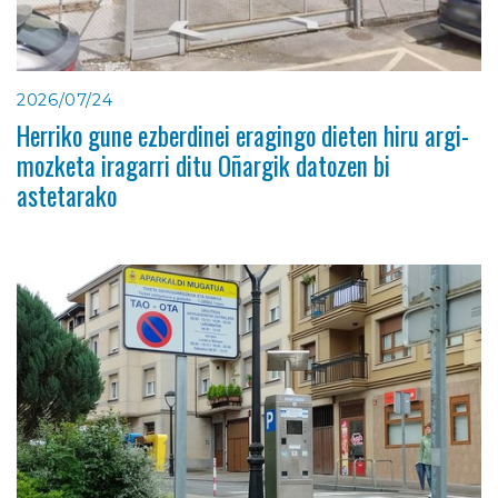
2026/07/24
Herriko gune ezberdinei eragingo dieten hiru argi-
mozketa iragarri ditu Oñargik datozen bi
astetarako