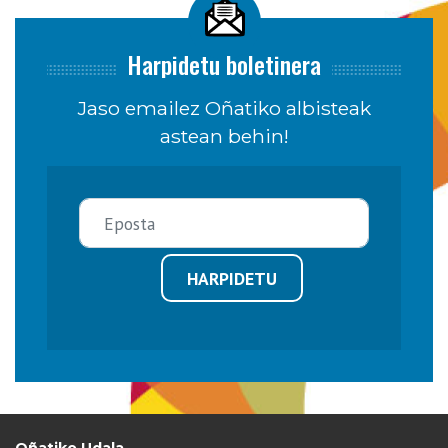
Harpidetu boletinera
Jaso emailez Oñatiko albisteak
astean behin!
HARPIDETU