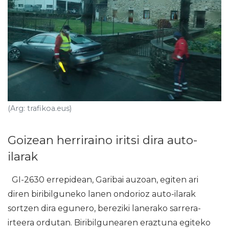
(Arg: trafikoa.eus)
Goizean herriraino iritsi dira auto-
ilarak
GI-2630 errepidean, Garibai auzoan, egiten ari
diren biribilguneko lanen ondorioz auto-ilarak
sortzen dira egunero, bereziki lanerako sarrera-
irteera ordutan. Biribilgunearen eraztuna egiteko