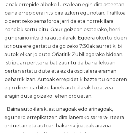
lanak errepide alboko lursailean egin dira asteetan
baina errepidera iritsi dira azken egunotan. Trafikoa
bideratzeko semaforoa jarri da eta horrek ilara
handiak sortu ditu. Gaur goizean esaterako, herri
guneraino iritsi dira auto-ilarak. Egoera okertu duen
istripua ere gertatu da goizeko 7:30ak aurretik; bi
autok elkar jo dute Oñatitik Zubillagarako bidean.
Istripuan pertsona bat zauritu da baina lekuan
bertan artatu dute eta ez da ospitalera eraman
beharrik izan. Autoak errepidetik baztertu ondoren
egin diren garbitze lanek auto-ilarak luzatzea
eragin dute goizeko lehen orduetan.
Baina auto-ilarak, astunagoak edo arinagoak,
egunero errepikatzen dira lanerako sarrera-irteera
orduetan eta autoan bakarrik joateak arazoa