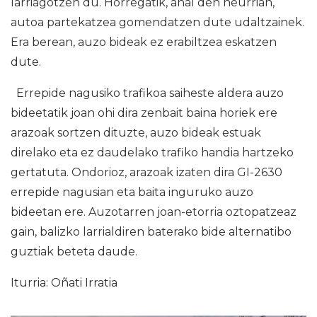
larriagotzen du. Horregatik, ahal den neurrian,
autoa partekatzea gomendatzen dute udaltzainek.
Era berean, auzo bideak ez erabiltzea eskatzen
dute.
Errepide nagusiko trafikoa saiheste aldera auzo
bideetatik joan ohi dira zenbait baina horiek ere
arazoak sortzen dituzte, auzo bideak estuak
direlako eta ez daudelako trafiko handia hartzeko
gertatuta. Ondorioz, arazoak izaten dira GI-2630
errepide nagusian eta baita inguruko auzo
bideetan ere. Auzotarren joan-etorria oztopatzeaz
gain, balizko larrialdiren baterako bide alternatibo
guztiak beteta daude.
Iturria: Oñati Irratia