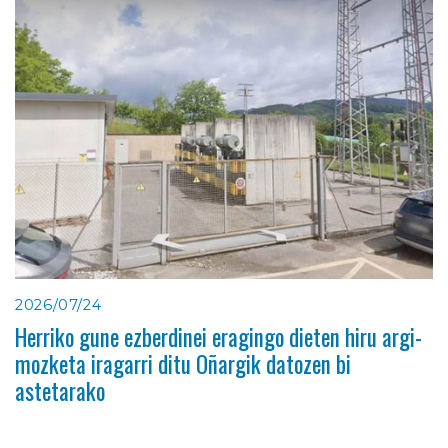
2026/07/24
Herriko gune ezberdinei eragingo dieten hiru argi-
mozketa iragarri ditu Oñargik datozen bi
astetarako