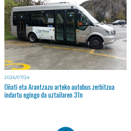
2026/07/24
Oñati eta Arantzazu arteko autobus zerbitzua
indartu egingo da uztailaren 31n