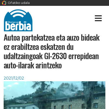
Oñatiko udala
Autoa partekatzea eta auzo bideak
ez erabiltzea eskatzen du
udaltzaingoak GI-2630 errepidean
auto-ilarak arintzeko
2021/12/02