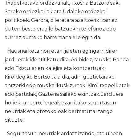
Txapelketako ordezkariak, Txosna Batzordeak,
Sareko ordezkariak eta Udaleko ordezkari
politikoek. Gerora, bileretara azaltzerik izan ez
duten beste eragile batzuekin telefonoz edo
aurrez aurreko harremana ere egin da.
Hausnarketa horretan, jaietan egingarri diren
jarduerak identifikatu dira. Adibidez, Musika Banda
edo Txistularien kalejira eta kontzertuak,
Kiroldegiko Bertso Jaialdia, adin guztietarako
antzerki edo musika ikuskizunak, Kirol txapelketak
edo partidak, Gazteria saileko ekintzak. Jarduera
horiek, uneoro, legeak ezarritako segurtasun-
neurriak eta protokoloak bermatuta izango
dituzte.
Segurtasun-neurriak ardatz izanda, eta unean