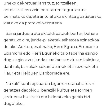
uneko dekretuari jarraituz, sortzaileen,
antolatzaileen zein herritarren segurtasuna
bermatuko da, eta antolatuko ekintza guztietarako
idatziko da protokolo-txostena.
Baina jarduera eta ekitaldi batzuk bertan behera
geratuko dira, jende-pilaketak saihestea ezinezkoa
delako. Aurten, esaterako, Herri Eguna, Erroxarixo
Bixamona edo Herri Eguneko talo taberna ezingo
dugu egin, ezta jendea erakartzen duten kalejirak,
dantzak, barrakak, sokamuturrak eta zezenak eta
Haur eta Helduen Danborrada ere.
“Jaixak” kontzeptuaren bigarren esanahiarekin
geratzea dagokigu, bereziki kultur eta sormen
jarduerak bultzatu eta bideratzeko garaia bizi
dugulako.