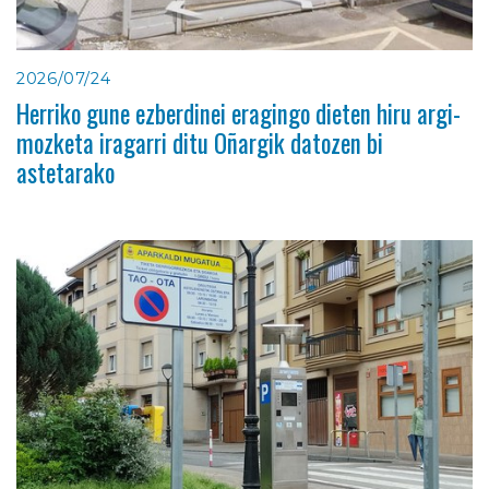
2026/07/24
Herriko gune ezberdinei eragingo dieten hiru argi-
mozketa iragarri ditu Oñargik datozen bi
astetarako