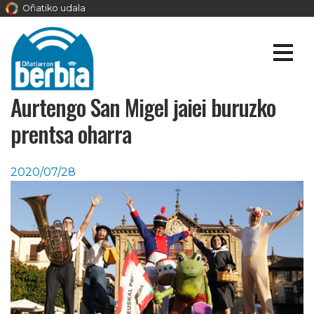
Oñatiko udala
Aurtengo San Migel jaiei buruzko
prentsa oharra
2020/07/28