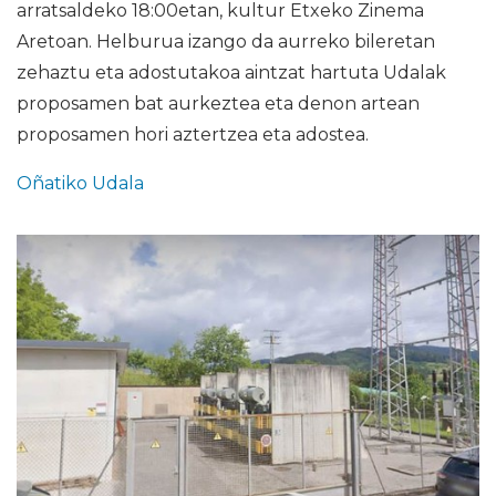
arratsaldeko 18:00etan, kultur Etxeko Zinema
Aretoan. Helburua izango da aurreko bileretan
zehaztu eta adostutakoa aintzat hartuta Udalak
proposamen bat aurkeztea eta denon artean
proposamen hori aztertzea eta adostea.
Oñatiko Udala