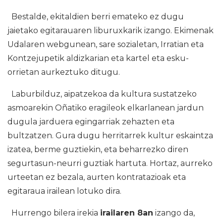
Bestalde, ekitaldien berri emateko ez dugu
jaietako egitarauaren liburuxkarik izango. Ekimenak
Udalaren webgunean, sare sozialetan, Irratian eta
Kontzejupetik aldizkarian eta kartel eta esku-
orrietan aurkeztuko ditugu.
Laburbilduz, aipatzekoa da kultura sustatzeko
asmoarekin Oñatiko eragileok elkarlanean jardun
dugula jarduera egingarriak zehazten eta
bultzatzen. Gura dugu herritarrek kultur eskaintza
izatea, berme guztiekin, eta beharrezko diren
segurtasun-neurri guztiak hartuta. Hortaz, aurreko
urteetan ez bezala, aurten kontratazioak eta
egitaraua irailean lotuko dira.
Hurrengo bilera irekia
irailaren 8an
izango da,