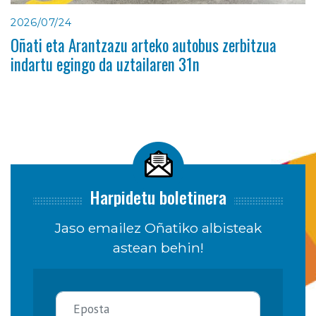
2026/07/24
Oñati eta Arantzazu arteko autobus zerbitzua
indartu egingo da uztailaren 31n
Harpidetu boletinera
Jaso emailez Oñatiko albisteak
astean behin!