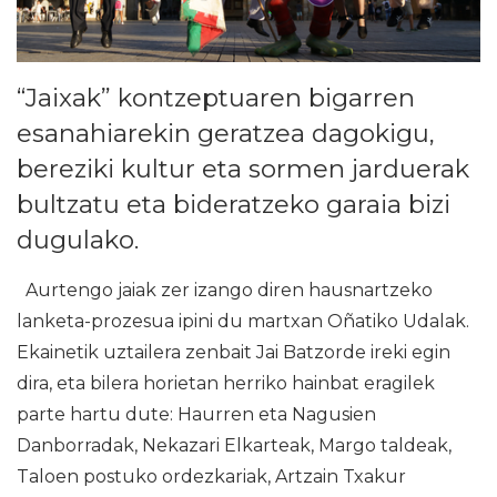
“Jaixak” kontzeptuaren bigarren
esanahiarekin geratzea dagokigu,
bereziki kultur eta sormen jarduerak
bultzatu eta bideratzeko garaia bizi
dugulako.
Aurtengo jaiak zer izango diren hausnartzeko
lanketa-prozesua ipini du martxan Oñatiko Udalak.
Ekainetik uztailera zenbait Jai Batzorde ireki egin
dira, eta bilera horietan herriko hainbat eragilek
parte hartu dute: Haurren eta Nagusien
Danborradak, Nekazari Elkarteak, Margo taldeak,
Taloen postuko ordezkariak, Artzain Txakur