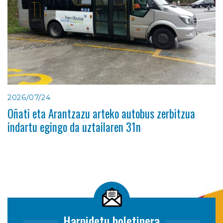
2026/07/24
Oñati eta Arantzazu arteko autobus zerbitzua
indartu egingo da uztailaren 31n
Harpidetu boletinera