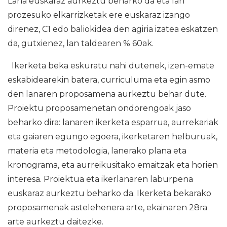
Lana euskaraz aurkeztu beharko da eta lan
prozesuko elkarrizketak ere euskaraz izango
direnez, C1 edo baliokidea den agiria izatea eskatzen
da, gutxienez, lan taldearen % 60ak.
Ikerketa beka eskuratu nahi dutenek, izen-emate
eskabidearekin batera, curriculuma eta egin asmo
den lanaren proposamena aurkeztu behar dute.
Proiektu proposamenetan ondorengoak jaso
beharko dira: lanaren ikerketa esparrua, aurrekariak
eta gaiaren egungo egoera, ikerketaren helburuak,
materia eta metodologia, lanerako plana eta
kronograma, eta aurreikusitako emaitzak eta horien
interesa. Proiektua eta ikerlanaren laburpena
euskaraz aurkeztu beharko da. Ikerketa bekarako
proposamenak astelehenera arte, ekainaren 28ra
arte aurkeztu daitezke.