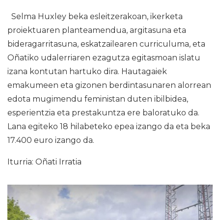
Selma Huxley beka esleitzerakoan, ikerketa
proiektuaren planteamendua, argitasuna eta
bideragarritasuna, eskatzailearen curriculuma, eta
Oñatiko udalerriaren ezagutza egitasmoan islatu
izana kontutan hartuko dira. Hautagaiek
emakumeen eta gizonen berdintasunaren alorrean
edota mugimendu feministan duten ibilbidea,
esperientzia eta prestakuntza ere baloratuko da.
Lana egiteko 18 hilabeteko epea izango da eta beka
17.400 euro izango da.
Iturria: Oñati Irratia