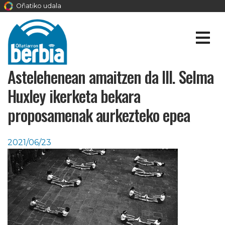
Oñatiko udala
Astelehenean amaitzen da III. Selma
Huxley ikerketa bekara
proposamenak aurkezteko epea
2021/06/23