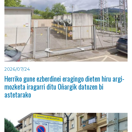
2026/07/24
Herriko gune ezberdinei eragingo dieten hiru argi-
mozketa iragarri ditu Oñargik datozen bi
astetarako