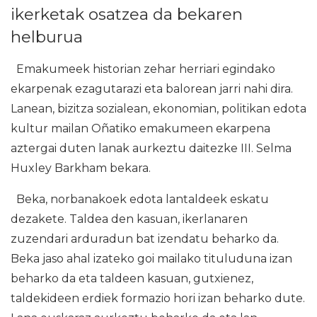
ikerketak osatzea da bekaren
helburua
Emakumeek historian zehar herriari egindako
ekarpenak ezagutarazi eta balorean jarri nahi dira.
Lanean, bizitza sozialean, ekonomian, politikan edota
kultur mailan Oñatiko emakumeen ekarpena
aztergai duten lanak aurkeztu daitezke III. Selma
Huxley Barkham bekara.
Beka, norbanakoek edota lantaldeek eskatu
dezakete. Taldea den kasuan, ikerlanaren
zuzendari arduradun bat izendatu beharko da.
Beka jaso ahal izateko goi mailako tituluduna izan
beharko da eta taldeen kasuan, gutxienez,
taldekideen erdiek formazio hori izan beharko dute.