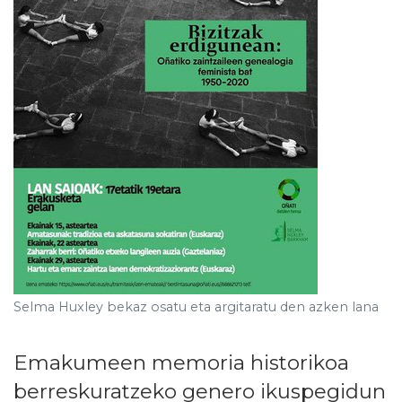
Selma Huxley bekaz osatu eta argitaratu den azken lana
Emakumeen memoria historikoa
berreskuratzeko genero ikuspegidun