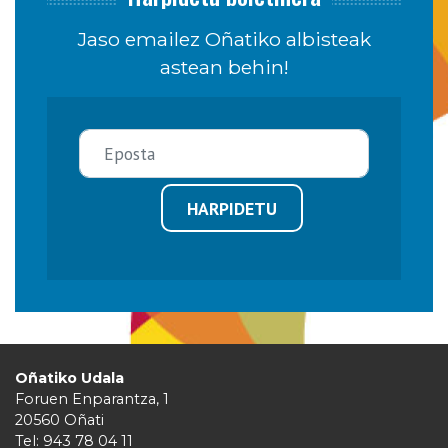
Jaso emailez Oñatiko albisteak
astean behin!
HARPIDETU
Oñatiko Udala
Foruen Enparantza, 1
20560 Oñati
Tel: 943 78 04 11