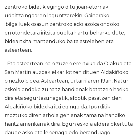
zentroko bidetik egingo ditu joan-etorriak,
udaltzaingoaren laguntzarekin. Gainerako
ibilgailuek osasun zentroko edo azoka ondoko
errotondetara iritsita buelta hartu beharko dute,
bidea itxita mantenduko baita astelehen eta
asteartean.
Eta asteartean hain zuzen ere itxiko da Olakua eta
San Martin auzoak elkar lotzen dituen Aldakiñoko
oinezko bidea. Asteartean, urtarrilaren 19an, Natur
eskola ondoko zuhaitz handienak botatzen hasiko
dira eta segurtasunagatik, albotik pasatzen den
Aldakiñoko bidexka itxi egingo da. Ipurditik
moztuko diren arbola gehienak tamaina handiko
haritz amerikarrak dira. Egun eskola aldera okertuta
daude asko eta lehenago edo beranduago