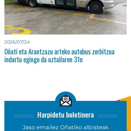
2026/07/24
Oñati eta Arantzazu arteko autobus zerbitzua
indartu egingo da uztailaren 31n
Harpidetu boletinera
Jaso emailez Oñatiko albisteak