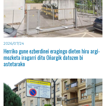
2026/07/24
Herriko gune ezberdinei eragingo dieten hiru argi-
mozketa iragarri ditu Oñargik datozen bi
astetarako