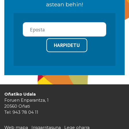
astean behin!
HARPIDETU
Oñatiko Udala
Foruen Enparantza, 1
20560 Oñati
Tel: 943 78 04 11
Web mapa
Irisgarritasuna
Lege oharra