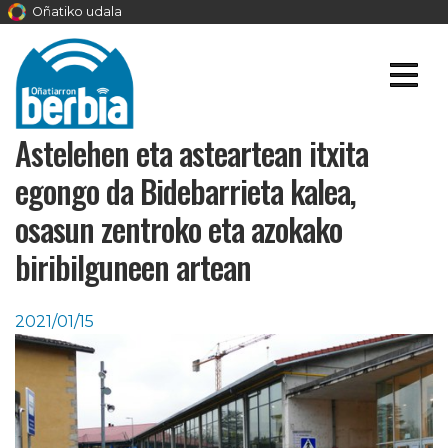
Oñatiko udala
Astelehen eta asteartean itxita
egongo da Bidebarrieta kalea,
osasun zentroko eta azokako
biribilguneen artean
2021/01/15