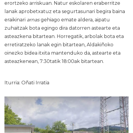
erortzeko arriskuan. Natur eskolaren eraberritze
lanak aprobetxatuz eta segurtasunari begira baina
eraikinari
arnas
gehiago emate aldera, aipatu
zuhaitzak bota egingo dira datorren astearte eta
asteazkena bitartean. Horregatik, arbolak bota eta
erretiratzeko lanak egin bitartean, Aldakiñoko
oinezko bidea itxita mantenduko da, astearte eta
asteazkenean, 7:30tatik 18:00ak bitartean.
Iturria: Oñati Irratia