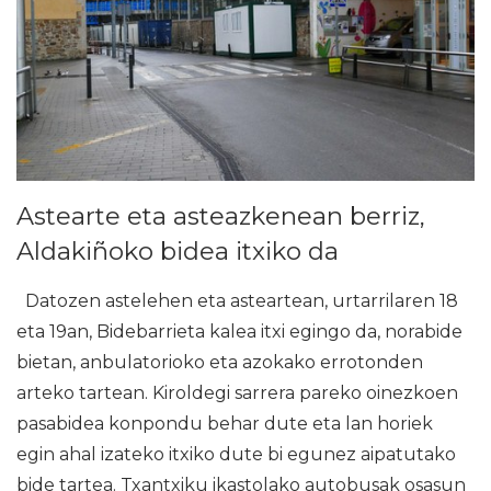
Astearte eta asteazkenean berriz,
Aldakiñoko bidea itxiko da
Datozen astelehen eta asteartean, urtarrilaren 18
eta 19an, Bidebarrieta kalea itxi egingo da, norabide
bietan, anbulatorioko eta azokako errotonden
arteko tartean. Kiroldegi sarrera pareko oinezkoen
pasabidea konpondu behar dute eta lan horiek
egin ahal izateko itxiko dute bi egunez aipatutako
bide tartea. Txantxiku ikastolako autobusak osasun