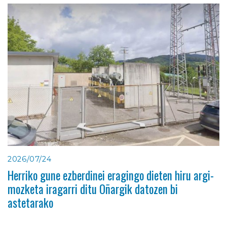
2026/07/24
Herriko gune ezberdinei eragingo dieten hiru argi-
mozketa iragarri ditu Oñargik datozen bi
astetarako