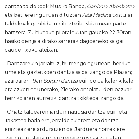
dantza taldekoek Musika Banda,
Ganbara Abesbatza
eta beti ere inguruan dituzten
Aita Madina
txistulari
taldekoak gonbidatu dituzte ikuskizunean parte
hartzera. Zubikoako pilotalekuan gaueko 22.30tan
hasiko den jaialdirako sarrerak dagoeneko salgai
daude Txokolateixan.
Dantzarekin jarraituz, hurrengo egunean, herriko
ume eta gaztetxoen dantza saioa izango da Plazan;
azaroaren 19an
Sorgin dantza
egingo da kalerik kale
eta azken egunerako, 21erako antolatu den bazkari
herrikoiaren aurretik, dantza txikiteoa izango da.
Oñatz taldearen jardun nagusia dantza egin eta
irakastea bada ere, erraldoiak atera eta dantza
erazteaz ere arduratzen da. Jarduera horrek ere
izango du islarik urteurrenaren ospakizunetan,