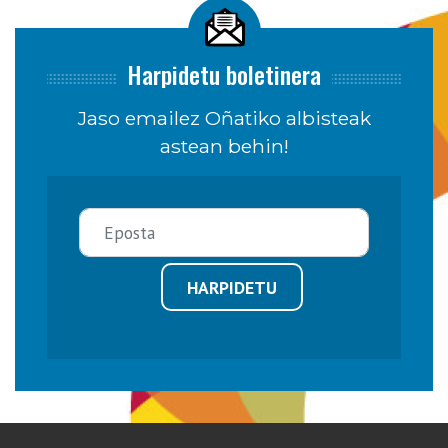
Harpidetu boletinera
Jaso emailez Oñatiko albisteak
astean behin!
HARPIDETU