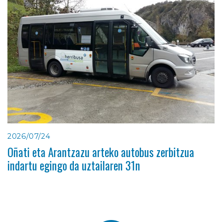
2026/07/24
Oñati eta Arantzazu arteko autobus zerbitzua
indartu egingo da uztailaren 31n