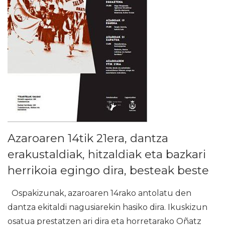
Azaroaren 14tik 21era, dantza
erakustaldiak, hitzaldiak eta bazkari
herrikoia egingo dira, besteak beste
Ospakizunak, azaroaren 14rako antolatu den
dantza ekitaldi nagusiarekin hasiko dira. Ikuskizun
osatua prestatzen ari dira eta horretarako Oñatz