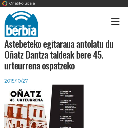
Oñatiko udala
Astebeteko egitaraua antolatu du
Oñatz Dantza taldeak bere 45.
urteurrena ospatzeko
2015/10/27