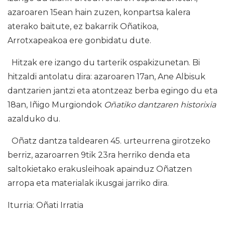
azaroaren 15ean hain zuzen, konpartsa kalera
aterako baitute, ez bakarrik Oñatikoa,
Arrotxapeakoa ere gonbidatu dute.
Hitzak ere izango du tarterik ospakizunetan. Bi
hitzaldi antolatu dira: azaroaren 17an, Ane Albisuk
dantzarien jantzi eta atontzeaz berba egingo du eta
18an, Iñigo Murgiondok
Oñatiko dantzaren historixia
azalduko du.
Oñatz dantza taldearen 45. urteurrena girotzeko
berriz, azaroarren 9tik 23ra herriko denda eta
saltokietako erakusleihoak apainduz Oñatzen
arropa eta materialak ikusgai jarriko dira.
Iturria: Oñati Irratia