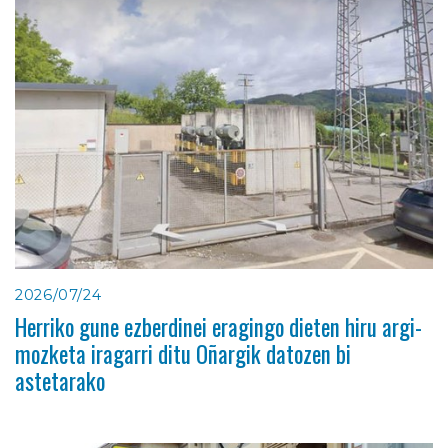
2026/07/24
Herriko gune ezberdinei eragingo dieten hiru argi-
mozketa iragarri ditu Oñargik datozen bi
astetarako