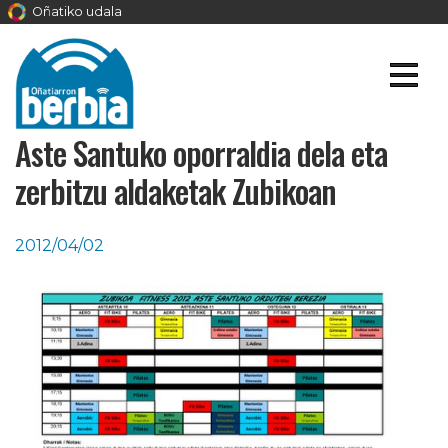
Oñatiko udala
Aste Santuko oporraldia dela eta
zerbitzu aldaketak Zubikoan
2012/04/02