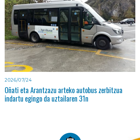
2026/07/24
Oñati eta Arantzazu arteko autobus zerbitzua
indartu egingo da uztailaren 31n