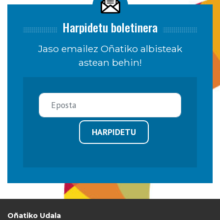
Harpidetu boletinera
Jaso emailez Oñatiko albisteak
astean behin!
HARPIDETU
Oñatiko Udala