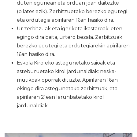
duten egunean eta orduan joan daitezke
(pilates ezik). Zerbitzuetako berezko egutegi
eta ordutegia apirilaren 16an hasiko dira.
Ur zerbitzuak eta igeriketa ikastaroak: eten
egingo dira baita, urtero bezala. Zerbitzuak
berezko egutegi eta ordutegiarekin apirilaren
16an hasiko dira.
Eskola Kiroleko astegunetako saioak eta
asteburuetako kirol jardunaldiak: neska-
mutikoak oporrak dituzte. Apirilaren 16an
ekingo dira astegunetako zerbitzuak, eta
apirilaren 21ean larunbatetako kirol
jardunaldiak.