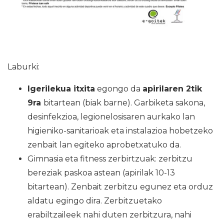
Laburki:
Igerilekua itxita
egongo da
apirilaren 2tik
9ra
bitartean (biak barne). Garbiketa sakona,
desinfekzioa, legionelosisaren aurkako lan
higieniko-sanitarioak eta instalazioa hobetzeko
zenbait lan egiteko aprobetxatuko da.
Gimnasia eta fitness zerbirtzuak: zerbitzu
bereziak paskoa astean (apirilak 10-13
bitartean). Zenbait zerbitzu egunez eta orduz
aldatu egingo dira. Zerbitzuetako
erabiltzaileek nahi duten zerbitzura, nahi