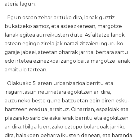
ateria lagun.
Egun osoan zehar arituko dira, lanak guztiz
bukatzeko asmoz, eta asteazkenean, margotze
lanak egitea aurreikusten dute. Asfaltatze lanok
astean egingo zirela jakinarazi zitzaien inguruko
garaje jabeei, ateetan oharrak jarrita, bertara sartu
edo irtetea ezinezkoa izango baita margotze lanak
amaitu bitartean.
Olakuako 5. arean urbanizazioa berritu eta
irisgarritasun neurrietara egokitzen ari dira,
auzuneko beste gune batzuetan egin diren esku-
hartzeen eredua jarraituz. Oinarrian, espaloiak eta
plazarako sarbide eskailerak berritu eta egokitzen
ari dira. Ibilgailuentzako oztopo bolardoak jarriko
dira, halakoen beharra ikusten denean, eta baranda