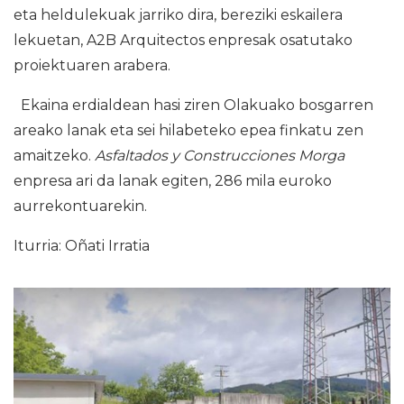
eta heldulekuak jarriko dira, bereziki eskailera
lekuetan, A2B Arquitectos enpresak osatutako
proiektuaren arabera.
Ekaina erdialdean hasi ziren Olakuako bosgarren
areako lanak eta sei hilabeteko epea finkatu zen
amaitzeko.
Asfaltados y Construcciones Morga
enpresa ari da lanak egiten, 286 mila euroko
aurrekontuarekin.
Iturria: Oñati Irratia