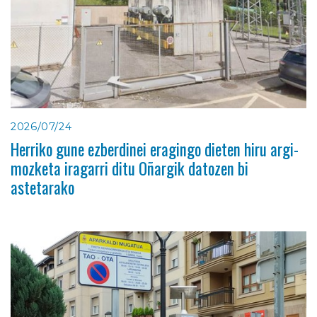
2026/07/24
Herriko gune ezberdinei eragingo dieten hiru argi-
mozketa iragarri ditu Oñargik datozen bi
astetarako