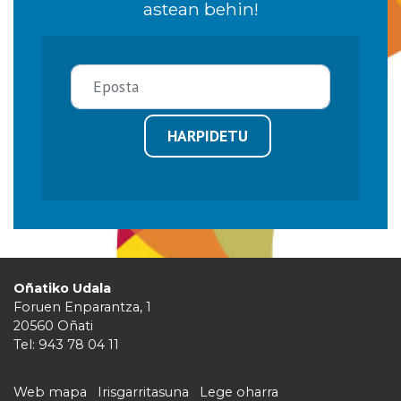
astean behin!
HARPIDETU
Oñatiko Udala
Foruen Enparantza, 1
20560 Oñati
Tel: 943 78 04 11
Web mapa
Irisgarritasuna
Lege oharra