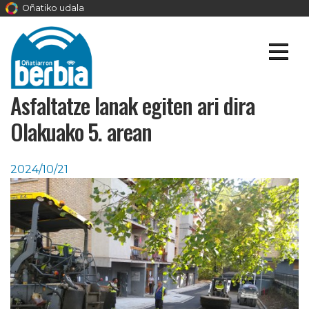
Oñatiko udala
Asfaltatze lanak egiten ari dira
Olakuako 5. arean
2024/10/21