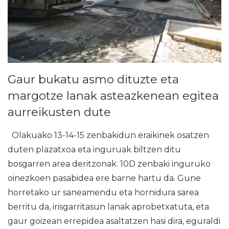
Gaur bukatu asmo dituzte eta
margotze lanak asteazkenean egitea
aurreikusten dute
Olakuako 13-14-15 zenbakidun eraikinek osatzen
duten plazatxoa eta inguruak biltzen ditu
bosgarren area deritzonak. 10D zenbaki inguruko
oinezkoen pasabidea ere barne hartu da. Gune
horretako ur saneamendu eta hornidura sarea
berritu da, irisgarritasun lanak aprobetxatuta, eta
gaur goizean errepidea asaltatzen hasi dira, eguraldi