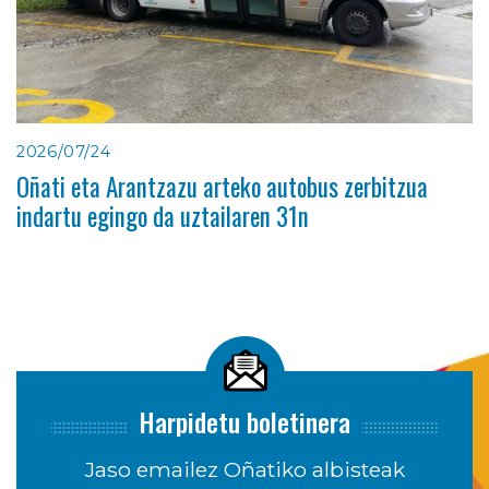
2026/07/24
Oñati eta Arantzazu arteko autobus zerbitzua
indartu egingo da uztailaren 31n
Harpidetu boletinera
Jaso emailez Oñatiko albisteak