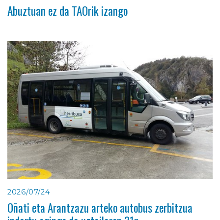
Abuztuan ez da TAOrik izango
2026/07/24
Oñati eta Arantzazu arteko autobus zerbitzua