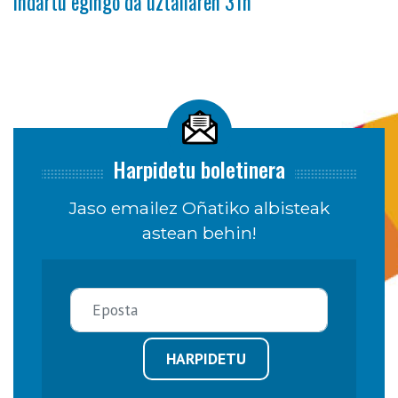
indartu egingo da uztailaren 31n
Harpidetu boletinera
Jaso emailez Oñatiko albisteak
astean behin!
HARPIDETU