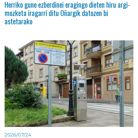
Herriko gune ezberdinei eragingo dieten hiru argi-
mozketa iragarri ditu Oñargik datozen bi
astetarako
2026/07/24