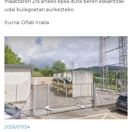
maiatzaren 2ra arteko epea dute beren eskaintzak
udal bulegoetan aurkezteko.
Iturria: Oñati Irratia
2026/07/24