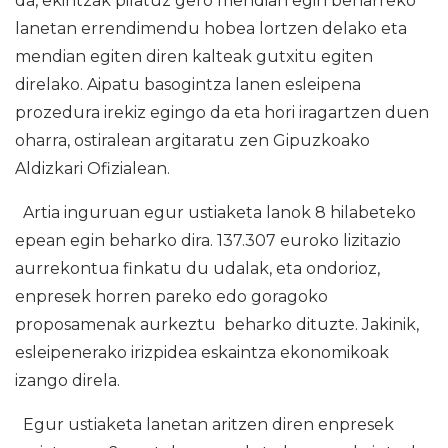
da, ekintzak pilatuz gero mendian egin beharreko
lanetan errendimendu hobea lortzen delako eta
mendian egiten diren kalteak gutxitu egiten
direlako. Aipatu basogintza lanen esleipena
prozedura irekiz egingo da eta hori iragartzen duen
oharra, ostiralean argitaratu zen Gipuzkoako
Aldizkari Ofizialean.
Artia inguruan egur ustiaketa lanok 8 hilabeteko
epean egin beharko dira. 137.307 euroko lizitazio
aurrekontua finkatu du udalak, eta ondorioz,
enpresek horren pareko edo goragoko
proposamenak aurkeztu beharko dituzte. Jakinik,
esleipenerako irizpidea eskaintza ekonomikoak
izango direla.
Egur ustiaketa lanetan aritzen diren enpresek