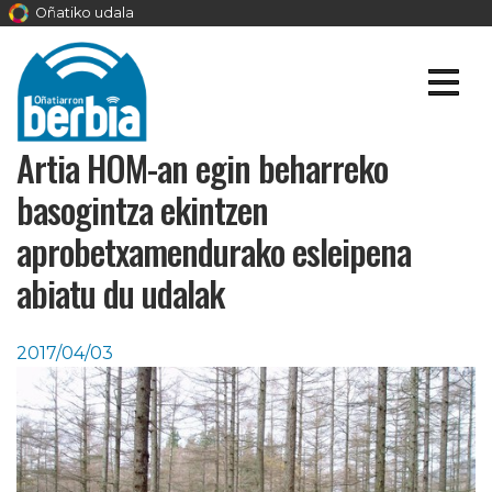
Oñatiko udala
Artia HOM-an egin beharreko
basogintza ekintzen
aprobetxamendurako esleipena
abiatu du udalak
2017/04/03