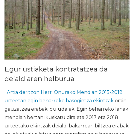
Egur ustiaketa kontratatzea da
deialdiaren helburua
Artia deritzon Herri Onurako Mendian 2015-2018
urteetan egin beharreko basogintza ekintzak
orain
gauzatzea erabaki du udalak. Egin beharreko lanak
mendian bertan ikuskatu dira eta 2017 eta 2018
urteetako ekintzak deialdi bakarrean biltzea erabaki