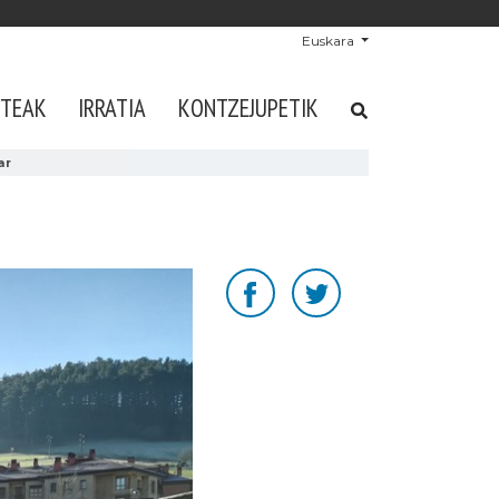
Euskara
STEAK
IRRATIA
KONTZEJUPETIK
ar