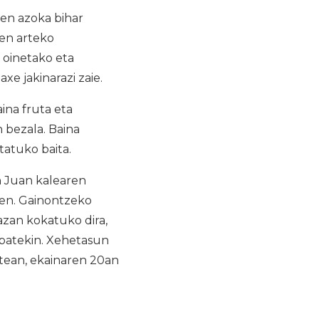
en azoka bihar
uen arteko
, oinetako eta
xe jakinarazi zaie.
ina fruta eta
 bezala. Baina
tatuko baita.
n Juan kalearen
zen. Gainontzeko
lazan kokatuko dira,
 batekin. Xehetasun
stean, ekainaren 20an