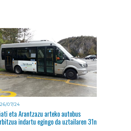
26/07/24
ati eta Arantzazu arteko autobus
rbitzua indartu egingo da uztailaren 31n