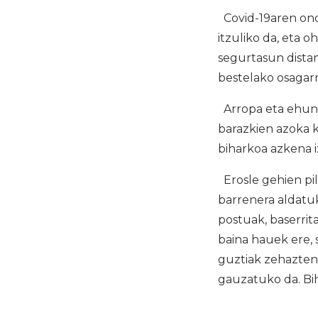
Covid-19aren ond
itzuliko da, eta 
segurtasun distant
bestelako osagarr
Arropa eta ehunki
barazkien azoka k
biharkoa azkena i
Erosle gehien pil
barrenera aldatuk
postuak, baserrita
baina hauek ere, 
guztiak zehazten 
gauzatuko da. Bih