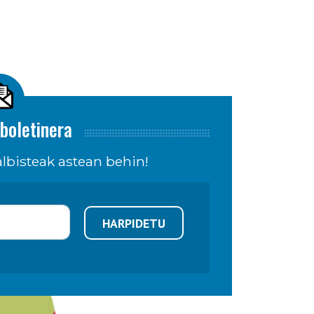
boletinera
lbisteak astean behin!
HARPIDETU