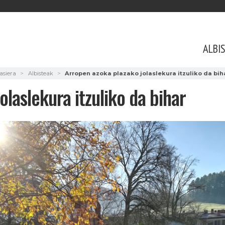
ALBI
asiera
Albisteak
Arropen azoka plazako jolaslekura itzuliko da bih
laslekura itzuliko da bihar