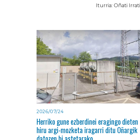
Iturria: Oñati Irrat
2026/07/24
Herriko gune ezberdinei eragingo dieten
hiru argi-mozketa iragarri ditu Oñargik
datozen bi astetarako