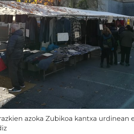
razkien azoka Zubikoa kantxa urdinean 
iz