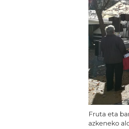
Fruta eta ba
azkeneko ald