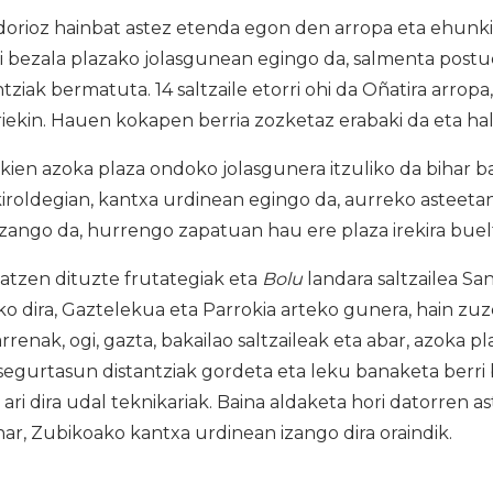
orioz hainbat astez etenda egon den arropa eta ehunki
ohi bezala plazako jolasgunean egingo da, salmenta post
ziak bermatuta. 14 saltzaile etorri ohi da Oñatira arropa
iekin. Hauen kokapen berria zozketaz erabaki da eta hala
en azoka plaza ondoko jolasgunera itzuliko da bihar ba
iroldegian, kantxa urdinean egingo da, aurreko asteetan
zango da, hurrengo zapatuan hau ere plaza irekira buel
atzen dituzte frutategiak eta
Bolu
landara saltzailea Sa
o dira, Gaztelekua eta Parrokia arteko gunera, hain zu
rrenak, ogi, gazta, bakailao saltzaileak eta abar, azoka p
segurtasun distantziak gordeta eta leku banaketa berri
ari dira udal teknikariak. Baina aldaketa hori datorren a
ar, Zubikoako kantxa urdinean izango dira oraindik.