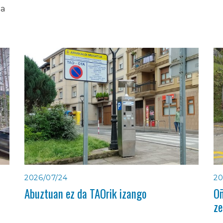
ia
2026/07/24
20
Abuztuan ez da TAOrik izango
Oñ
ze