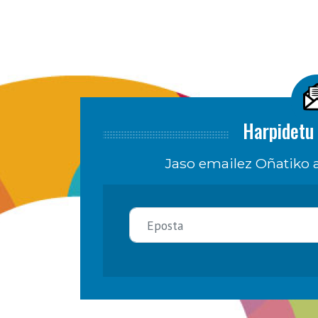
Harpidetu 
Jaso emailez Oñatiko a