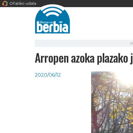
Oñatiko udala
H
Arropen azoka plazako jo
2020/06/12