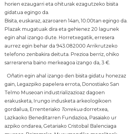
horien ezaugarri eta ohiturak ezagutzeko bisita
gidatua egingo da.
Bisita, euskaraz, azaroaren 14an, 10.00tan egingo da.
Plazak mugatuak dira eta gehienez 20 lagunek
egin ahal izango dute. Horretxegatik, erresera
aurrez egin behar da 943.082000 Arrikrutzeko
telefono zenbakira deituta. Prezioa berriz, ohiko
sarrerarena baino merkeagoa izango da, 3 €.
Oñatin egin ahal izango den bisita gidatu honezaz
gain, Legazpiko papelera errota, Donostiako San
Telmo Museoan industrializazioaz dagoen
erakusketa, Irungo indusketa arkeologikoen
gordailua, Errenteriako
Torrekua
dorretxea,
Lazkaoko Beneditarren Fundazioa, Pasaiako ur
azpiko ondarea, Getariako Cristobal Balenciaga