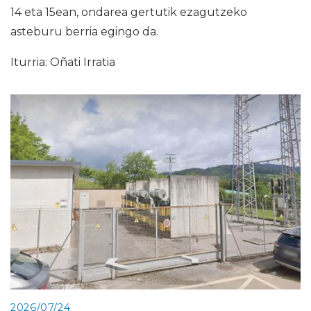
14 eta 15ean, ondarea gertutik ezagutzeko
asteburu berria egingo da.
Iturria: Oñati Irratia
2026/07/24