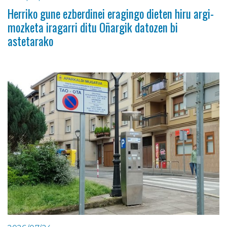
Herriko gune ezberdinei eragingo dieten hiru argi-
mozketa iragarri ditu Oñargik datozen bi
astetarako