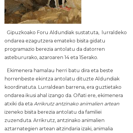
Gipuzkoako Foru Aldundiak sustatuta, lurraldeko
ondarea ezagutzera emateko bisita gidatu
programazio berezia antolatu da datorren
astebururako, azaroaren 14 eta 15erako.
Ekimenera hamalau herri batu dira eta beste
horrenbeste ekintza antolatu dituzte Aldundiak
koordinatuta. Lurraldean barrena, era guztietako
ondarea ikusi ahal izango da. Oñati ere, ekimenera
atxiki da eta
Arrikrutz antzinako animalien artean
izeneko bisita berezia antolatu da familiei
zuzenduta. Arrikrutz, antzinako animalien
aztarnategien artean aitzindaria izaki, animalia