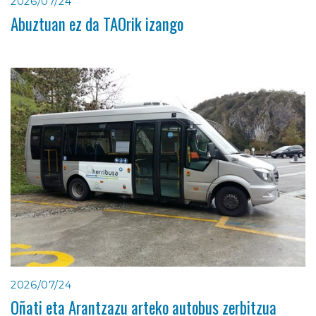
2026/07/24
Abuztuan ez da TAOrik izango
2026/07/24
Oñati eta Arantzazu arteko autobus zerbitzua