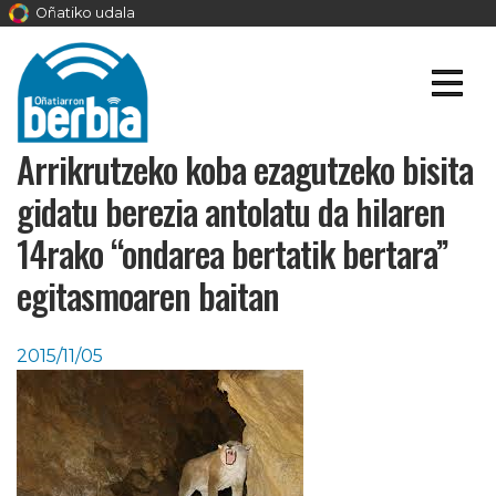
Oñatiko udala
Arrikrutzeko koba ezagutzeko bisita
gidatu berezia antolatu da hilaren
14rako “ondarea bertatik bertara”
egitasmoaren baitan
2015/11/05