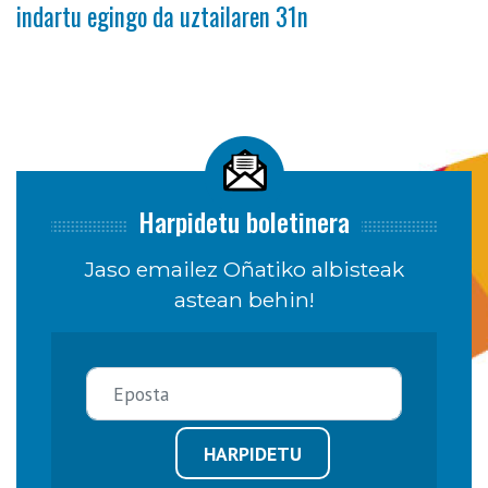
indartu egingo da uztailaren 31n
Harpidetu boletinera
Jaso emailez Oñatiko albisteak
astean behin!
HARPIDETU