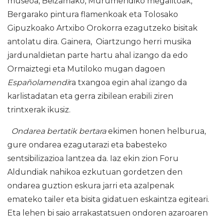
museoa, Beizamako, Murumendiko megalitoak,
Bergarako pintura flamenkoak eta Tolosako
Gipuzkoako Artxibo Orokorra ezagutzeko bisitak
antolatu dira. Gainera, Oiartzungo herri musika
jardunaldietan parte hartu ahal izango da edo
Ormaiztegi eta Mutiloko mugan dagoen
Españolamendi
ra txangoa egin ahal izango da
karlistadatan eta gerra zibilean erabili ziren
trintxerak ikusiz.
Ondarea bertatik bertara
ekimen honen helburua,
gure ondarea ezagutarazi eta babesteko
sentsibilizazioa lantzea da. Iaz ekin zion Foru
Aldundiak nahikoa ezkutuan gordetzen den
ondarea guztion eskura jarri eta azalpenak
emateko tailer eta bisita gidatuen eskaintza egiteari.
Eta lehen bi saio arrakastatsuen ondoren azaroaren