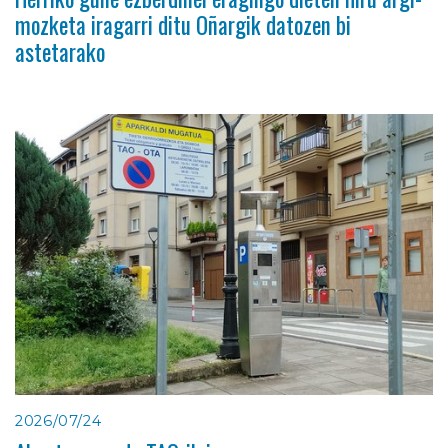
mozketa iragarri ditu Oñargik datozen bi
astetarako
2026/07/24