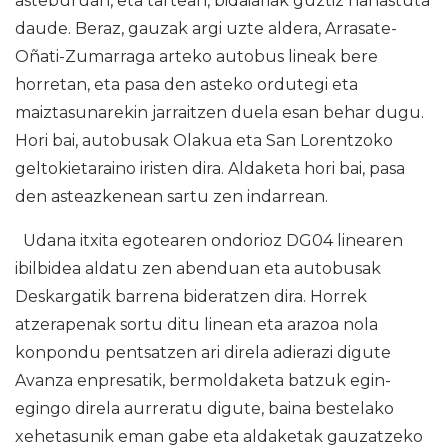
asteburuan, eta tartean, bidaiariak guztiz nahastuta
daude. Beraz, gauzak argi uzte aldera, Arrasate-
Oñati-Zumarraga arteko autobus lineak bere
horretan, eta pasa den asteko ordutegi eta
maiztasunarekin jarraitzen duela esan behar dugu.
Hori bai, autobusak Olakua eta San Lorentzoko
geltokietaraino iristen dira. Aldaketa hori bai, pasa
den asteazkenean sartu zen indarrean.
Udana itxita egotearen ondorioz DG04 linearen
ibilbidea aldatu zen abenduan eta autobusak
Deskargatik barrena bideratzen dira. Horrek
atzerapenak sortu ditu linean eta arazoa nola
konpondu pentsatzen ari direla adierazi digute
Avanza enpresatik, bermoldaketa batzuk egin-
egingo direla aurreratu digute, baina bestelako
xehetasunik eman gabe eta aldaketak gauzatzeko