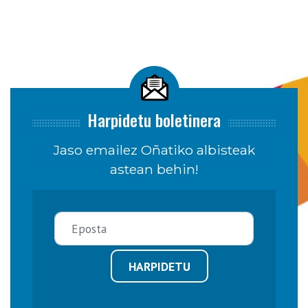
Harpidetu boletinera
Jaso emailez Oñatiko albisteak
astean behin!
HARPIDETU