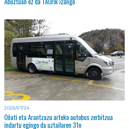
Abuztuan ez da TAOrik izango
2026/07/24
Oñati eta Arantzazu arteko autobus zerbitzua
indartu egingo da uztailaren 31n