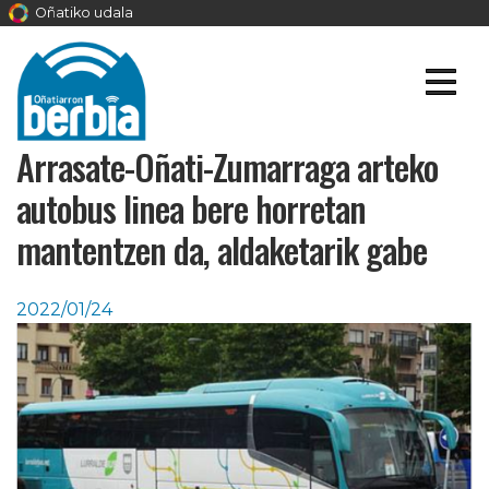
Oñatiko udala
Arrasate-Oñati-Zumarraga arteko
autobus linea bere horretan
mantentzen da, aldaketarik gabe
2022/01/24