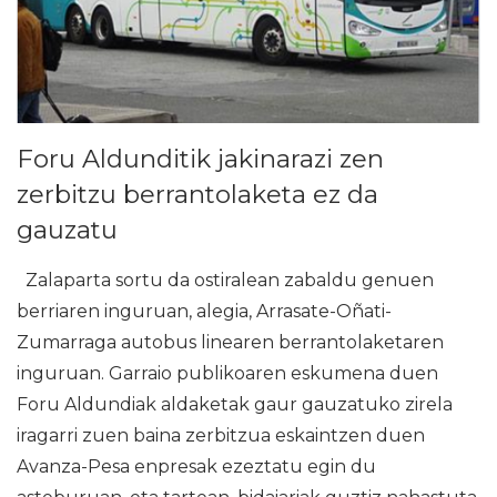
Foru Aldunditik jakinarazi zen
zerbitzu berrantolaketa ez da
gauzatu
Zalaparta sortu da ostiralean zabaldu genuen
berriaren inguruan, alegia, Arrasate-Oñati-
Zumarraga autobus linearen berrantolaketaren
inguruan. Garraio publikoaren eskumena duen
Foru Aldundiak aldaketak gaur gauzatuko zirela
iragarri zuen baina zerbitzua eskaintzen duen
Avanza-Pesa enpresak ezeztatu egin du