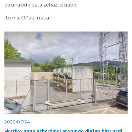
eguna edo data zehaztu gabe.
Iturria: Oñati Irratia
2026/07/24
Herriko gune ezberdinei eragingo dieten hiru argi-