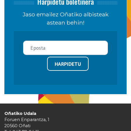
Harpidetu boletinera
Jaso emailez Oñatiko albisteak
astean behin!
HARPIDETU
Oñatiko Udala
Foruen Enparantza, 1
20560 Oñati