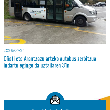
2026/07/24
Oñati eta Arantzazu arteko autobus zerbitzua
indartu egingo da uztailaren 31n