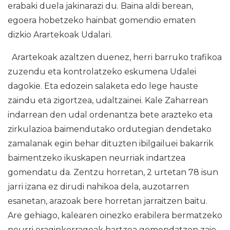
erabaki duela jakinarazi du. Baina aldi berean,
egoera hobetzeko hainbat gomendio ematen
dizkio Arartekoak Udalari.
Arartekoak azaltzen duenez, herri barruko trafikoa
zuzendu eta kontrolatzeko eskumena Udalei
dagokie. Eta edozein salaketa edo lege hauste
zaindu eta zigortzea, udaltzainei. Kale Zaharrean
indarrean den udal ordenantza bete arazteko eta
zirkulazioa baimendutako ordutegian dendetako
zamalanak egin behar dituzten ibilgailuei bakarrik
baimentzeko ikuskapen neurriak indartzea
gomendatu da. Zentzu horretan, 2 urtetan 78 isun
jarri izana ez dirudi nahikoa dela, auzotarren
esanetan, arazoak bere horretan jarraitzen baitu.
Are gehiago, kalearen oinezko erabilera bermatzeko
neurri eraginkorragoak hartzea gomendatzen zaio