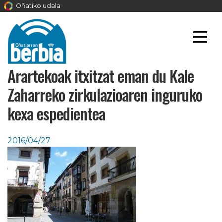
Oñatiko udala
Arartekoak itxitzat eman du Kale
Zaharreko zirkulazioaren inguruko
kexa espedientea
2016/04/27