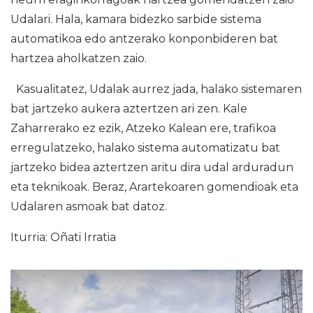
Udalari. Hala, kamara bidezko sarbide sistema
automatikoa edo antzerako konponbideren bat
hartzea aholkatzen zaio.
Kasualitatez, Udalak aurrez jada, halako sistemaren
bat jartzeko aukera aztertzen ari zen. Kale
Zaharrerako ez ezik, Atzeko Kalean ere, trafikoa
erregulatzeko, halako sistema automatizatu bat
jartzeko bidea aztertzen aritu dira udal arduradun
eta teknikoak. Beraz, Arartekoaren gomendioak eta
Udalaren asmoak bat datoz.
Iturria: Oñati Irratia