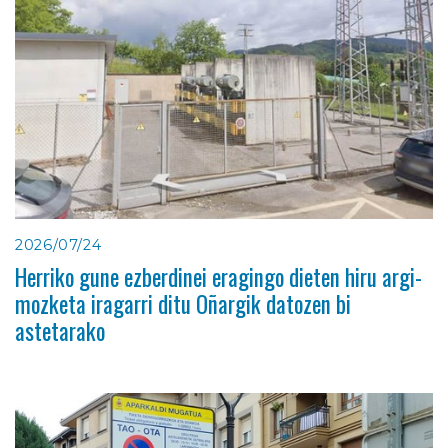
2026/07/24
Herriko gune ezberdinei eragingo dieten hiru argi-
mozketa iragarri ditu Oñargik datozen bi
astetarako