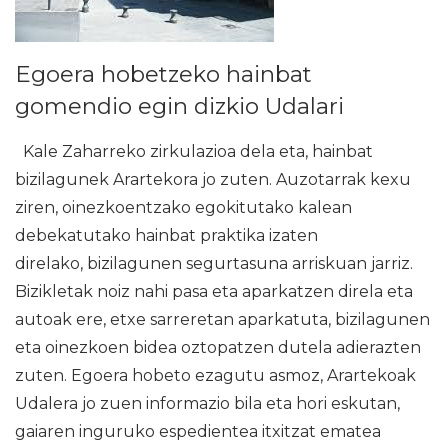
Egoera hobetzeko hainbat
gomendio egin dizkio Udalari
Kale Zaharreko zirkulazioa dela eta, hainbat
bizilagunek Arartekora jo zuten. Auzotarrak kexu
ziren, oinezkoentzako egokitutako kalean
debekatutako hainbat praktika izaten
direlako, bizilagunen segurtasuna arriskuan jarriz.
Bizikletak noiz nahi pasa eta aparkatzen direla eta
autoak ere, etxe sarreretan aparkatuta, bizilagunen
eta oinezkoen bidea oztopatzen dutela adierazten
zuten. Egoera hobeto ezagutu asmoz, Arartekoak
Udalera jo zuen informazio bila eta hori eskutan,
gaiaren inguruko espedientea itxitzat ematea