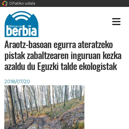
Oñatiko udala
Araotz-basoan egurra ateratzeko
pistak zabaltzearen inguruan kezka
azaldu du Eguzki talde ekologistak
2018/07/20