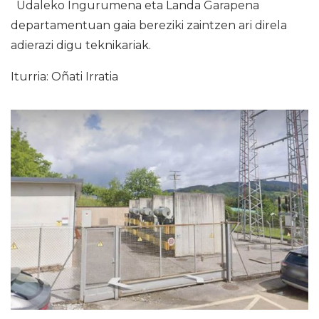
Udaleko Ingurumena eta Landa Garapena
departamentuan gaia bereziki zaintzen ari direla
adierazi digu teknikariak.
Iturria: Oñati Irratia