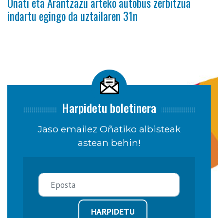
Oñati eta Arantzazu arteko autobus zerbitzua
indartu egingo da uztailaren 31n
Harpidetu boletinera
Jaso emailez Oñatiko albisteak
astean behin!
HARPIDETU