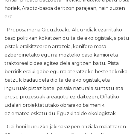
horiek, Araotz-basoa deritzon parajean, hain zuzen
ere.
Proposamena Gipuzkoako Aldundiak ezarritako
baso politikan kokatzen du talde ekologistak, aipatu
pistak eraikitzearen arrazoia, konifero masa
ezberdinetako egurra mozteko baso kamioi eta
traktoreei bidea egitea dela argitzen baitu. Pista
berririk eraiki gabe egurra ateratzeko beste teknika
batzuk badaudela dio talde ekologistak, eta
inguruak pistaz bete, paisaia naturala suntsitu eta
erosio prozesuak areagotu ez daitezen, Oñatiko
udalari proiektatutako obrarako baimenik
ez ematea eskatu du Eguzki talde ekologistak.
Gai honi buruzko jakinarazpen ofiziala maiatzaren