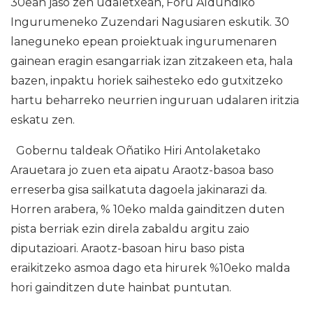
30ean jaso zen udaletxean, Foru Aldundiko
Ingurumeneko Zuzendari Nagusiaren eskutik. 30
laneguneko epean proiektuak ingurumenaren
gainean eragin esangarriak izan zitzakeen eta, hala
bazen, inpaktu horiek saihesteko edo gutxitzeko
hartu beharreko neurrien inguruan udalaren iritzia
eskatu zen.
Gobernu taldeak Oñatiko Hiri Antolaketako
Arauetara jo zuen eta aipatu Araotz-basoa baso
erreserba gisa sailkatuta dagoela jakinarazi da.
Horren arabera, % 10eko malda gainditzen duten
pista berriak ezin direla zabaldu argitu zaio
diputazioari. Araotz-basoan hiru baso pista
eraikitzeko asmoa dago eta hirurek %10eko malda
hori gainditzen dute hainbat puntutan.