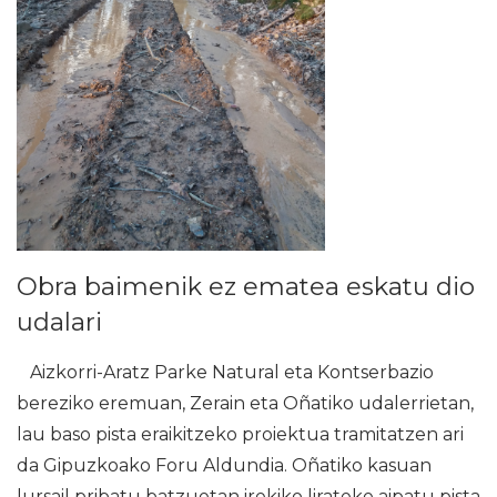
Obra baimenik ez ematea eskatu dio
udalari
Aizkorri-Aratz Parke Natural eta Kontserbazio
bereziko eremuan, Zerain eta Oñatiko udalerrietan,
lau baso pista eraikitzeko proiektua tramitatzen ari
da Gipuzkoako Foru Aldundia. Oñatiko kasuan
lursail pribatu batzuetan irekiko lirateke aipatu pista