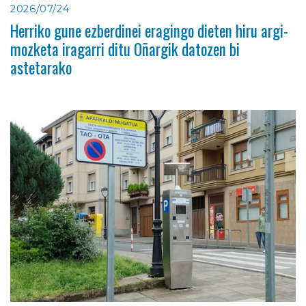
2026/07/24
Herriko gune ezberdinei eragingo dieten hiru argi-
mozketa iragarri ditu Oñargik datozen bi
astetarako