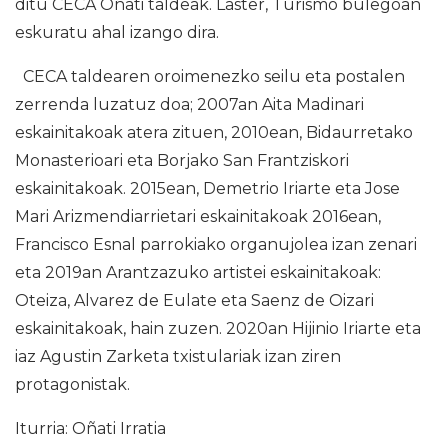
ditu CECA Oñati taldeak. Laster, Turismo bulegoan
eskuratu ahal izango dira.
CECA taldearen oroimenezko seilu eta postalen
zerrenda luzatuz doa; 2007an Aita Madinari
eskainitakoak atera zituen, 2010ean, Bidaurretako
Monasterioari eta Borjako San Frantziskori
eskainitakoak. 2015ean, Demetrio Iriarte eta Jose
Mari Arizmendiarrietari eskainitakoak 2016ean,
Francisco Esnal parrokiako organujolea izan zenari
eta 2019an Arantzazuko artistei eskainitakoak:
Oteiza, Alvarez de Eulate eta Saenz de Oizari
eskainitakoak, hain zuzen. 2020an Hijinio Iriarte eta
iaz Agustin Zarketa txistulariak izan ziren
protagonistak.
Iturria: Oñati Irratia