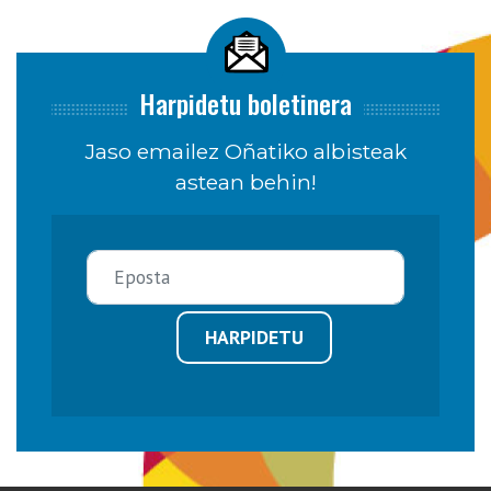
Harpidetu boletinera
Jaso emailez Oñatiko albisteak
astean behin!
HARPIDETU