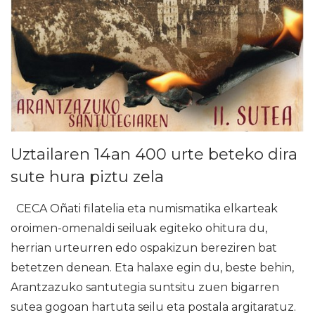
Uztailaren 14an 400 urte beteko dira
sute hura piztu zela
CECA Oñati filatelia eta numismatika elkarteak
oroimen-omenaldi seiluak egiteko ohitura du,
herrian urteurren edo ospakizun bereziren bat
betetzen denean. Eta halaxe egin du, beste behin,
Arantzazuko santutegia suntsitu zuen bigarren
sutea gogoan hartuta seilu eta postala argitaratuz.