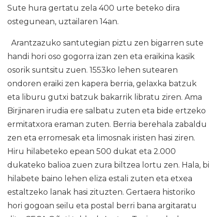
Sute hura gertatu zela 400 urte beteko dira
ostegunean, uztailaren 14an.
Arantzazuko santutegian piztu zen bigarren sute
handi hori oso gogorra izan zen eta eraikina kasik
osorik suntsitu zuen. 1553ko lehen sutearen
ondoren eraiki zen kapera berria, gelaxka batzuk
eta liburu gutxi batzuk bakarrik libratu ziren. Ama
Birjinaren irudia ere salbatu zuten eta bide ertzeko
ermitatxora eraman zuten. Berria berehala zabaldu
zen eta erromesak eta limosnak iristen hasi ziren.
Hiru hilabeteko epean 500 dukat eta 2.000
dukateko balioa zuen zura biltzea lortu zen. Hala, bi
hilabete baino lehen eliza estali zuten eta etxea
estaltzeko lanak hasi zituzten. Gertaera historiko
hori gogoan seilu eta postal berri bana argitaratu