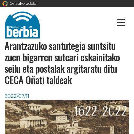
Oñatiko udala
Arantzazuko santutegia suntsitu
zuen bigarren suteari eskainitako
seilu eta postalak argitaratu ditu
CECA Oñati taldeak
2022/07/11