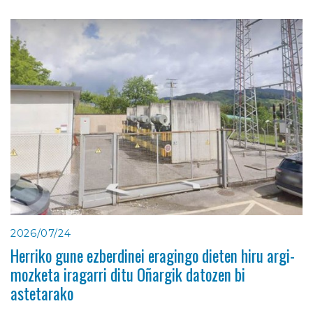
2026/07/24
Herriko gune ezberdinei eragingo dieten hiru argi-
mozketa iragarri ditu Oñargik datozen bi
astetarako