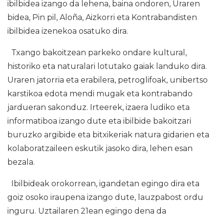
ibilbidea izango da lehena, baina ondoren, Uraren
bidea, Pin pil, Aloña, Aizkorri eta Kontrabandisten
ibilbidea izenekoa osatuko dira.
Txango bakoitzean parkeko ondare kultural,
historiko eta naturalari lotutako gaiak landuko dira.
Uraren jatorria eta erabilera, petroglifoak, unibertso
karstikoa edota mendi mugak eta kontrabando
jardueran sakonduz. Irteerek, izaera ludiko eta
informatiboa izango dute eta ibilbide bakoitzari
buruzko argibide eta bitxikeriak natura gidarien eta
kolaboratzaileen eskutik jasoko dira, lehen esan
bezala.
Ibilbideak orokorrean, igandetan egingo dira eta
goiz osoko iraupena izango dute, lauzpabost ordu
inguru. Uztailaren 21ean egingo dena da