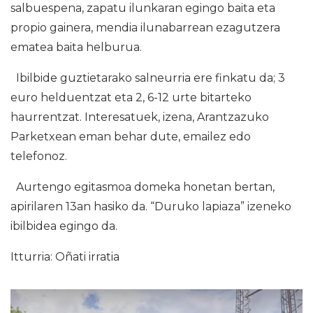
salbuespena, zapatu ilunkaran egingo baita eta
propio gainera, mendia ilunabarrean ezagutzera
ematea baita helburua.
Ibilbide guztietarako salneurria ere finkatu da; 3
euro helduentzat eta 2, 6-12 urte bitarteko
haurrentzat. Interesatuek, izena, Arantzazuko
Parketxean eman behar dute, emailez edo
telefonoz.
Aurtengo egitasmoa domeka honetan bertan,
apirilaren 13an hasiko da. “Duruko lapiaza” izeneko
ibilbidea egingo da.
Itturria: Oñati irratia