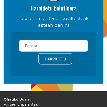
Harpidetu boletinera
Jaso emailez Oñatiko albisteak
astean behin!
HARPIDETU
Oñatiko Udala
Foruen Enparantza, 1