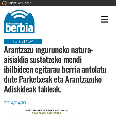
Oñatiko udala
TURISMOA
Arantzazu inguruneko natura-
aisialdia sustatzeko mendi
ibilbideen egitarau berria antolatu
dute Parketxeak eta Arantzazuko
Adiskideak taldeak.
2014/04/10