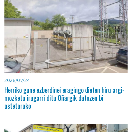
2026/07/24
Herriko gune ezberdinei eragingo dieten hiru argi-
mozketa iragarri ditu Oñargik datozen bi
astetarako