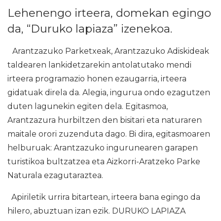
Lehenengo irteera, domekan egingo
da, “Duruko lapiaza” izenekoa.
Arantzazuko Parketxeak, Arantzazuko Adiskideak
taldearen lankidetzarekin antolatutako mendi
irteera programazio honen ezaugarria, irteera
gidatuak direla da. Alegia, ingurua ondo ezagutzen
duten lagunekin egiten dela. Egitasmoa,
Arantzazura hurbiltzen den bisitari eta naturaren
maitale orori zuzenduta dago. Bi dira, egitasmoaren
helburuak: Arantzazuko ingurunearen garapen
turistikoa bultzatzea eta Aizkorri-Aratzeko Parke
Naturala ezagutaraztea.
Apiriletik urrira bitartean, irteera bana egingo da
hilero, abuztuan izan ezik. DURUKO LAPIAZA