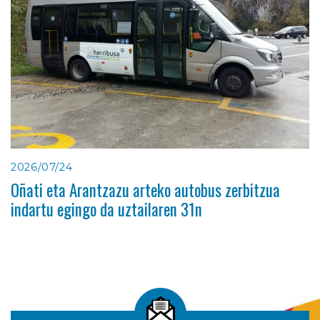
2026/07/24
Oñati eta Arantzazu arteko autobus zerbitzua
indartu egingo da uztailaren 31n