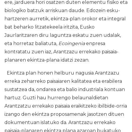
ere, jarduera hori osatzen duten elementu fisiko eta
biologiko batzuk arriskuan daude. Edozein esku-
hartzeren aurretik, ekintza-plan orokor eta integral
bat beharko litzatekeela iritzita, Eusko
Jaurlaritzaren diru laguntza eskatu zuen udalak,
eta horretaz baliatuta,
Ecoingenia
enpresa
kontratatu zuen iaz, Arantzazu errekako paisaia-
planaren ekintza-plana idatzi zezan.
Ekintza plan honen helburu nagusia Arantzazu
erreka zeharreko paisaiaren kalitatea eta erabilera
sustatzea da, ondarea eta balio industriala kontuan
hartuz. Guzti hau hurrengo belaunaldietan
Arantzatzu errekako paisaia eraikitzeko ibilbide-orria
izango den ekintza proposamenak jasotzen dituen
dokumentuan islatuko da. Arantzazu errekako
paisaia-planaren ekintza plana azaroan bukatuko