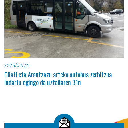
2026/07/24
Oñati eta Arantzazu arteko autobus zerbitzua
indartu egingo da uztailaren 31n