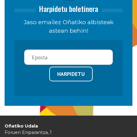
Harpidetu boletinera
Jaso emailez Oñatiko albisteak
astean behin!
HARPIDETU
Oñatiko Udala
Foruen Enparantza, 1