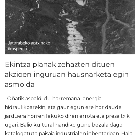
Ekintza planak zehazten dituen
akzioen inguruan hausnarketa egin
asmo da
Oñatik aspaldi du harremana energia
hidraulikoarekin, eta gaur egun ere hor daude
jarduera horren lekuko diren errota eta presa txiki
ugari. Balio kultural handiko gune bezala dago
katalogatuta paisaia industrialen inbentarioan. Hala