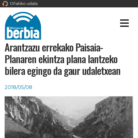
Oñatiko udala
Arantzazu errekako Paisaia-
Planaren ekintza plana lantzeko
bilera egingo da gaur udaletxean
2018/05/08