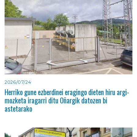
2026/07/24
Herriko gune ezberdinei eragingo dieten hiru argi-
mozketa iragarri ditu Oñargik datozen bi
astetarako