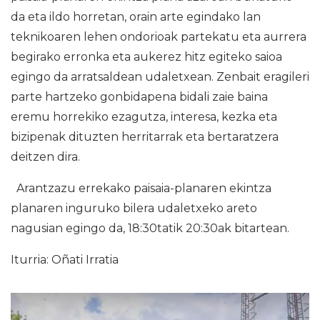
da eta ildo horretan, orain arte egindako lan
teknikoaren lehen ondorioak partekatu eta aurrera
begirako erronka eta aukerez hitz egiteko saioa
egingo da arratsaldean udaletxean. Zenbait eragileri
parte hartzeko gonbidapena bidali zaie baina
eremu horrekiko ezagutza, interesa, kezka eta
bizipenak dituzten herritarrak eta bertaratzera
deitzen dira.
Arantzazu errekako paisaia-planaren ekintza
planaren inguruko bilera udaletxeko areto
nagusian egingo da, 18:30tatik 20:30ak bitartean.
Iturria: Oñati Irratia