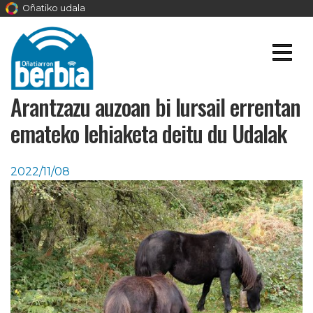
Oñatiko udala
Arantzazu auzoan bi lursail errentan
emateko lehiaketa deitu du Udalak
2022/11/08