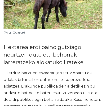
(Arg: Guaixe)
Hektarea erdi baino gutxiago
neurtzen dute eta behorrak
larreratzeko alokatuko lirateke
Herritar batzuen eskaerari jarraituz onartu du
udalak bi lursail errentan emateko prozedura
abiatzea. Erakunde publikoa den aldetik ezin du
ondasun bat beste baten esku zuzenean utzi eta
deialdi publikoa egin beharra dauka. Kasu honetan,