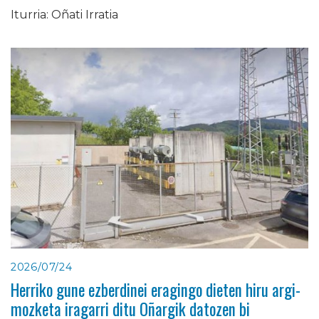
Iturria: Oñati Irratia
2026/07/24
Herriko gune ezberdinei eragingo dieten hiru argi-
mozketa iragarri ditu Oñargik datozen bi