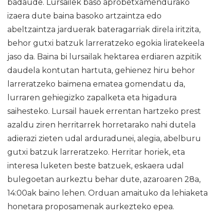
badaude. Lursailek baso aprobetxamendurako
izaera dute baina basoko artzaintza edo
abeltzaintza jarduerak bateragarriak direla iritzita,
behor gutxi batzuk larreratzeko egokia liratekeela
jaso da. Baina bi lursailak hektarea erdiaren azpitik
daudela kontutan hartuta, gehienez hiru behor
larreratzeko baimena ematea gomendatu da,
lurraren gehiegizko zapalketa eta higadura
saihesteko. Lursail hauek errentan hartzeko prest
azaldu ziren herritarrek horretarako nahi dutela
adierazi zieten udal arduradunei, alegia, abelburu
gutxi batzuk larreratzeko. Herritar horiek, eta
interesa luketen beste batzuek, eskaera udal
bulegoetan aurkeztu behar dute, azaroaren 28a,
14:00ak baino lehen. Orduan amaituko da lehiaketa
honetara proposamenak aurkezteko epea.