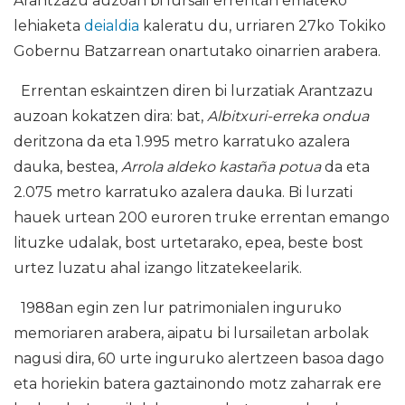
Arantzazu auzoan bi lursail errentan emateko
lehiaketa
deialdia
kaleratu du, urriaren 27ko Tokiko
Gobernu Batzarrean onartutako oinarrien arabera.
Errentan eskaintzen diren bi lurzatiak Arantzazu
auzoan kokatzen dira: bat,
Albitxuri-erreka ondua
deritzona da eta 1.995 metro karratuko azalera
dauka, bestea,
Arrola aldeko kastaña potua
da eta
2.075 metro karratuko azalera dauka. Bi lurzati
hauek urtean 200 euroren truke errentan emango
lituzke udalak, bost urtetarako, epea, beste bost
urtez luzatu ahal izango litzatekeelarik.
1988an egin zen lur patrimonialen inguruko
memoriaren arabera, aipatu bi lursailetan arbolak
nagusi dira, 60 urte inguruko alertzeen basoa dago
eta horiekin batera gaztainondo motz zaharrak ere