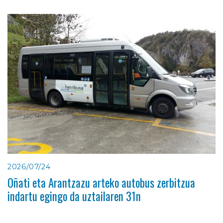
2026/07/24
Oñati eta Arantzazu arteko autobus zerbitzua
indartu egingo da uztailaren 31n