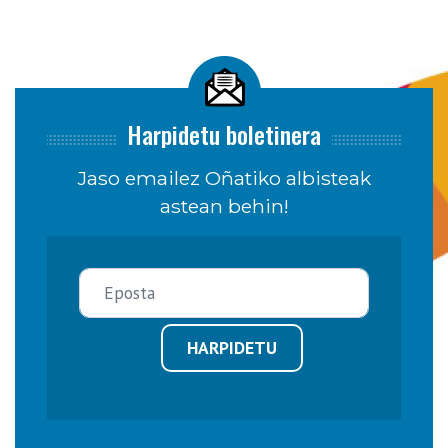
Harpidetu boletinera
Jaso emailez Oñatiko albisteak
astean behin!
HARPIDETU