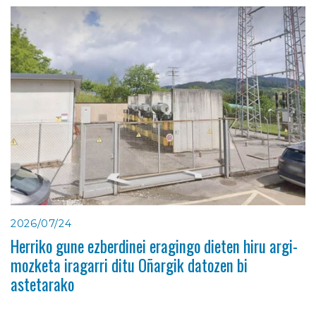
2026/07/24
Herriko gune ezberdinei eragingo dieten hiru argi-
mozketa iragarri ditu Oñargik datozen bi
astetarako