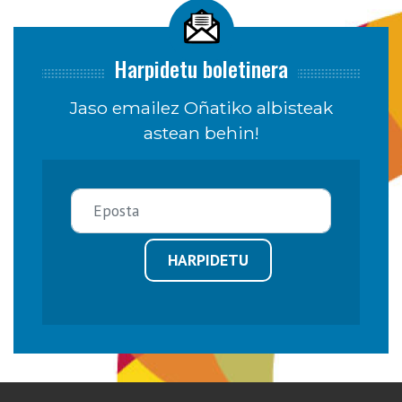
Harpidetu boletinera
Jaso emailez Oñatiko albisteak
astean behin!
HARPIDETU