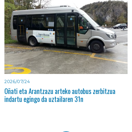
2026/07/24
Oñati eta Arantzazu arteko autobus zerbitzua
indartu egingo da uztailaren 31n