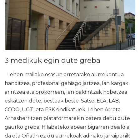
3 medikuk egin dute greba
Lehen mailako osasun arretarako aurrekontua
handitzea, profesional gehiago jartzea, lan kargak
arintzea eta orokorrean, lan baldintzak hobetzea
eskatzen dute, besteak beste. Satse, ELA, LAB,
CCOO, UGT, eta ESK sindikatuek, Lehen Arreta
Arnasberritzen plataformarekin batera deitu dute
gaurko greba. Hilabeteko epean bigarren deialdia
da eta Oñatin ez du aurrekoak adinako jarraipenik