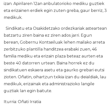
izan. Apirilaren 12an anbulatorioko mediku guztiek
eta erizainen erdiek egin zuten greba, gaur berriz, 3
medikuk.
Sindikatu eta Osakidetzako ordezkariak asteartean
batzartu ziren baina ez ziren ados jarri. Egun
berean, Gobernu Kontseiluak lehen mailako arreta
zerbitzuko plantilla handitzea erabaki zuen, 46
familia mediku eta erizain plaza beteaz aurten eta
beste 40 datorren urtean. Baina horrek ez du
sindikatuen eskaera asetu eta gaurko grebari eutsi
zioten. Oñatin, oihartzun txikia izan du deialdiak, lau
medikuk, erizainak eta administrazioko langile
guztiak lan egin baitute.
Iturria: Oñati Irratia