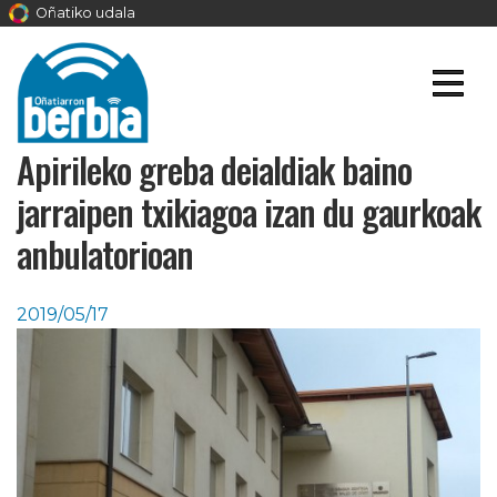
Oñatiko udala
Apirileko greba deialdiak baino
jarraipen txikiagoa izan du gaurkoak
anbulatorioan
2019/05/17