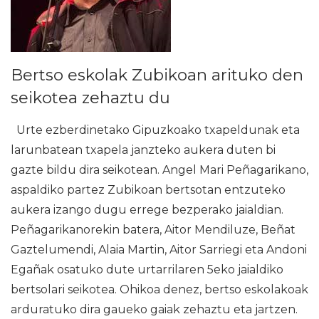
Bertso eskolak Zubikoan arituko den
seikotea zehaztu du
Urte ezberdinetako Gipuzkoako txapeldunak eta
larunbatean txapela janzteko aukera duten bi
gazte bildu dira seikotean. Angel Mari Peñagarikano,
aspaldiko partez Zubikoan bertsotan entzuteko
aukera izango dugu errege bezperako jaialdian.
Peñagarikanorekin batera, Aitor Mendiluze, Beñat
Gaztelumendi, Alaia Martin, Aitor Sarriegi eta Andoni
Egañak osatuko dute urtarrilaren 5eko jaialdiko
bertsolari seikotea. Ohikoa denez, bertso eskolakoak
arduratuko dira gaueko gaiak zehaztu eta jartzen.