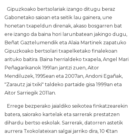
Gipuzkoako bertsolariak izango ditugu beraz
Gabonetako saioan eta seitik lau gainera, une
honetan txapeldun direnak, akaso bosgarren bat
ere izango da baina hori larunbatean jakingo dugu,
Beñat Gaztelumendik eta Alaia Martinek zapatuko
Gipuzkoako bertsolari txapelketako finalekoan
arituko baitira. Baina herrialdeko txapela, Angel Mari
Peñagarikanok 1991an jantzi zuen, Aitor
Mendiluzek, 1995ean eta 2007an, Andoni Egañak,
"Zarautz jai txiki" taldeko partaide gisa 1999an eta
Aitor Sarriegik 2011an.
Errege bezperako jaialdiko seikotea finkatzearekin
batera, saiorako kartelak eta sarrerak prestatzen
dihardu bertso eskolak. Sarrerak, datorren astetik
aurrera Txokolateixan salgai jarriko dira, 10 €tan