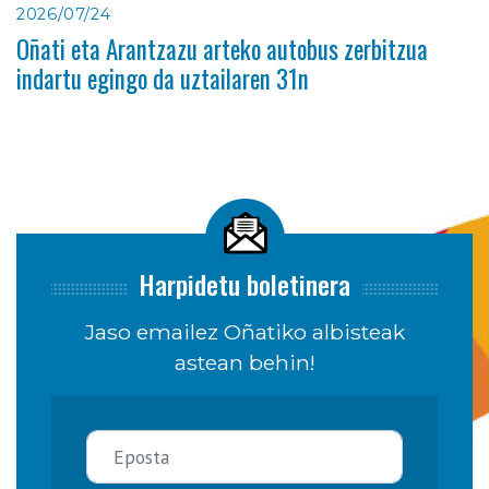
2026/07/24
Oñati eta Arantzazu arteko autobus zerbitzua
indartu egingo da uztailaren 31n
Harpidetu boletinera
Jaso emailez Oñatiko albisteak
astean behin!