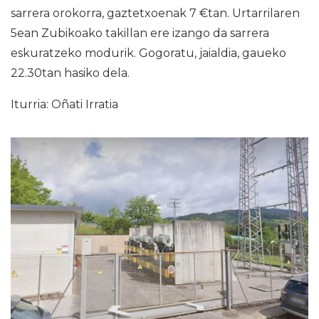
sarrera orokorra, gaztetxoenak 7 €tan. Urtarrilaren
5ean Zubikoako takillan ere izango da sarrera
eskuratzeko modurik. Gogoratu, jaialdia, gaueko
22.30tan hasiko dela.
Iturria: Oñati Irratia