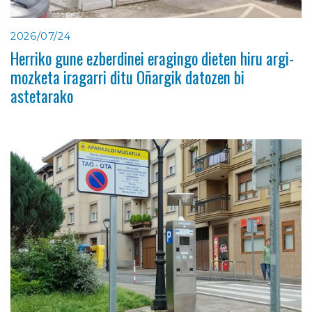
2026/07/24
Herriko gune ezberdinei eragingo dieten hiru argi-
mozketa iragarri ditu Oñargik datozen bi
astetarako