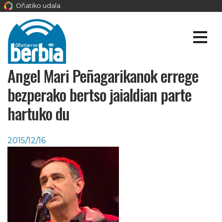
Oñatiko udala
Angel Mari Peñagarikanok errege
bezperako bertso jaialdian parte
hartuko du
2015/12/16