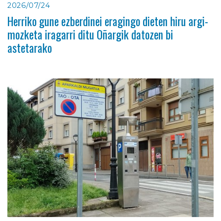
2026/07/24
Herriko gune ezberdinei eragingo dieten hiru argi-
mozketa iragarri ditu Oñargik datozen bi
astetarako