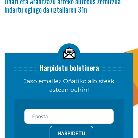
Oñati eta Arantzazu arteko autobus zerbitzua
indartu egingo da uztailaren 31n
Harpidetu boletinera
Jaso emailez Oñatiko albisteak
astean behin!
HARPIDETU