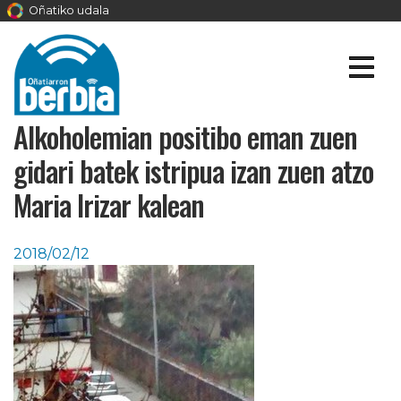
Oñatiko udala
Alkoholemian positibo eman zuen
gidari batek istripua izan zuen atzo
Maria Irizar kalean
2018/02/12