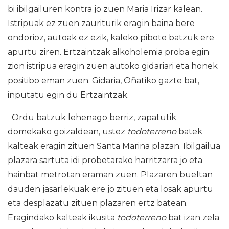
bi ibilgailuren kontra jo zuen Maria Irizar kalean.
Istripuak ez zuen zauriturik eragin baina bere
ondorioz, autoak ez ezik, kaleko pibote batzuk ere
apurtu ziren. Ertzaintzak alkoholemia proba egin
zion istripua eragin zuen autoko gidariari eta honek
positibo eman zuen. Gidaria, Oñatiko gazte bat,
inputatu egin du Ertzaintzak.
Ordu batzuk lehenago berriz, zapatutik
domekako goizaldean, ustez
todoterreno
batek
kalteak eragin zituen Santa Marina plazan. Ibilgailua
plazara sartuta idi probetarako harritzarra jo eta
hainbat metrotan eraman zuen. Plazaren bueltan
dauden jasarlekuak ere jo zituen eta losak apurtu
eta desplazatu zituen plazaren ertz batean.
Eragindako kalteak ikusita
todoterreno
bat izan zela