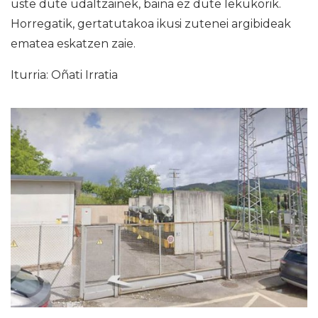
uste dute udaltzainek, baina ez dute lekukorik.
Horregatik, gertatutakoa ikusi zutenei argibideak
ematea eskatzen zaie.
Iturria: Oñati Irratia