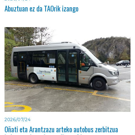
Abuztuan ez da TAOrik izango
2026/07/24
Oñati eta Arantzazu arteko autobus zerbitzua