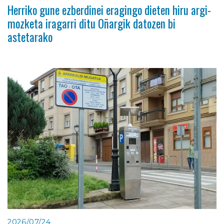
Herriko gune ezberdinei eragingo dieten hiru argi-
mozketa iragarri ditu Oñargik datozen bi
astetarako
2026/07/24