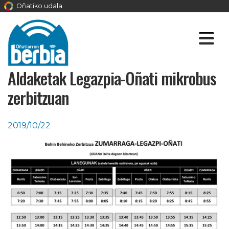
Oñatiko udala
Aldaketak Legazpia-Oñati mikrobus
zerbitzuan
2019/10/22