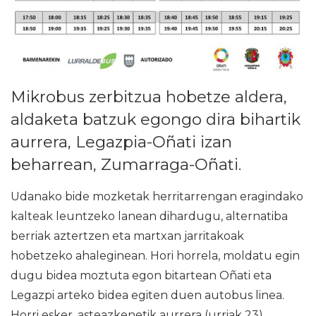
Mikrobus zerbitzua hobetze aldera,
aldaketa batzuk egongo dira bihartik
aurrera, Legazpia-Oñati izan
beharrean, Zumarraga-Oñati.
Udanako bide mozketak herritarrengan eragindako
kalteak leuntzeko lanean dihardugu, alternatiba
berriak aztertzen eta martxan jarritakoak
hobetzeko ahaleginean. Hori horrela, moldatu egin
dugu bidea moztuta egon bitartean Oñati eta
Legazpi arteko bidea egiten duen autobus linea.
Horri esker, asteazkenetik aurrera (urriak 23),