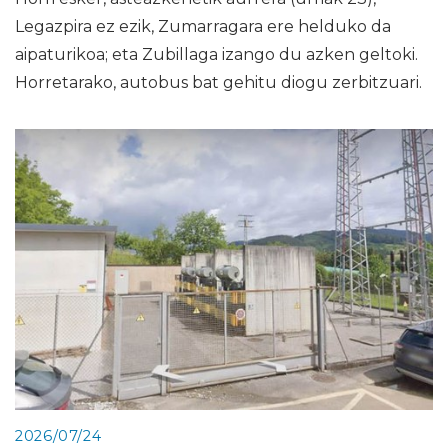
Legazpira ez ezik, Zumarragara ere helduko da
aipaturikoa; eta Zubillaga izango du azken geltoki.
Horretarako, autobus bat gehitu diogu zerbitzuari.
2026/07/24