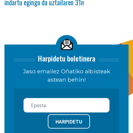
indartu egingo da uztailaren 31n
Harpidetu boletinera
Jaso emailez Oñatiko albisteak
astean behin!
HARPIDETU