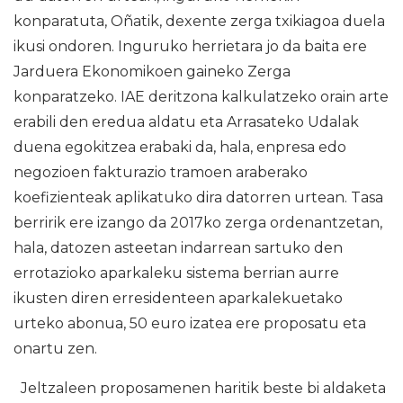
konparatuta, Oñatik, dexente zerga txikiagoa duela
ikusi ondoren. Inguruko herrietara jo da baita ere
Jarduera Ekonomikoen gaineko Zerga
konparatzeko. IAE deritzona kalkulatzeko orain arte
erabili den eredua aldatu eta Arrasateko Udalak
duena egokitzea erabaki da, hala, enpresa edo
negozioen fakturazio tramoen araberako
koefizienteak aplikatuko dira datorren urtean. Tasa
berririk ere izango da 2017ko zerga ordenantzetan,
hala, datozen asteetan indarrean sartuko den
errotazioko aparkaleku sistema berrian aurre
ikusten diren erresidenteen aparkalekuetako
urteko abonua, 50 euro izatea ere proposatu eta
onartu zen.
Jeltzaleen proposamenen haritik beste bi aldaketa