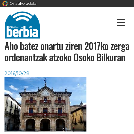
Oñatiko udala
Aho batez onartu ziren 2017ko zerga
ordenantzak atzoko Osoko Bilkuran
2016/10/28