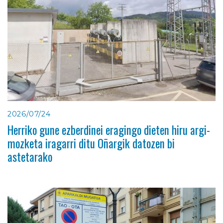
2026/07/24
Herriko gune ezberdinei eragingo dieten hiru argi-
mozketa iragarri ditu Oñargik datozen bi
astetarako