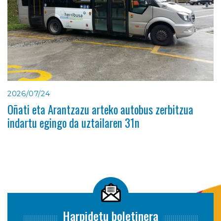
2026/07/24
Oñati eta Arantzazu arteko autobus zerbitzua
indartu egingo da uztailaren 31n
Harpidetu boletinera