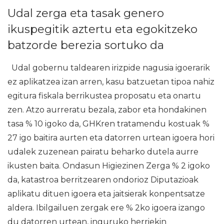
Udal zerga eta tasak genero
ikuspegitik aztertu eta egokitzeko
batzorde berezia sortuko da
Udal gobernu taldearen irizpide nagusia igoerarik
ez aplikatzea izan arren, kasu batzuetan tipoa nahiz
egitura fiskala berrikustea proposatu eta onartu
zen. Atzo aurreratu bezala, zabor eta hondakinen
tasa % 10 igoko da, GHKren tratamendu kostuak %
27 igo baitira aurten eta datorren urtean igoera hori
udalek zuzenean pairatu beharko dutela aurre
ikusten baita. Ondasun Higiezinen Zerga % 2 igoko
da, katastroa berritzearen ondorioz Diputazioak
aplikatu dituen igoera eta jaitsierak konpentsatze
aldera. Ibilgailuen zergak ere % 2ko igoera izango
du datorren urtean, inguruko herriekin