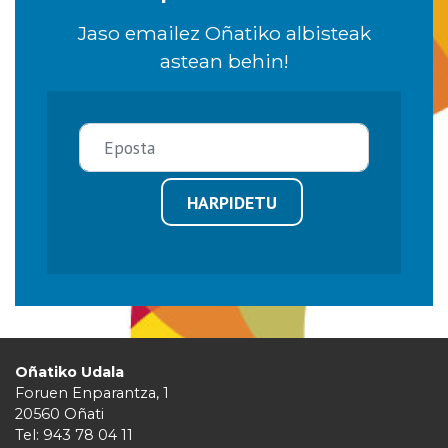
Jaso emailez Oñatiko albisteak
astean behin!
HARPIDETU
Oñatiko Udala
Foruen Enparantza, 1
20560 Oñati
Tel: 943 78 04 11