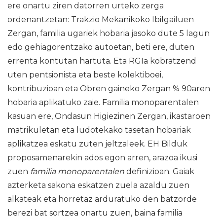
ere onartu ziren datorren urteko zerga
ordenantzetan: Trakzio Mekanikoko Ibilgailuen
Zergan, familia ugariek hobaria jasoko dute 5 lagun
edo gehiagorentzako autoetan, beti ere, duten
errenta kontutan hartuta. Eta RGIa kobratzend
uten pentsionista eta beste kolektiboei,
kontribuzioan eta Obren gaineko Zergan % 90aren
hobaria aplikatuko zaie. Familia monoparentalen
kasuan ere, Ondasun Higiezinen Zergan, ikastaroen
matrikuletan eta ludotekako tasetan hobariak
aplikatzea eskatu zuten jeltzaleek. EH Bilduk
proposamenarekin ados egon arren, arazoa ikusi
zuen
familia monoparentalen
definizioan. Gaiak
azterketa sakona eskatzen zuela azaldu zuen
alkateak eta horretaz arduratuko den batzorde
berezi bat sortzea onartu zuen, baina familia