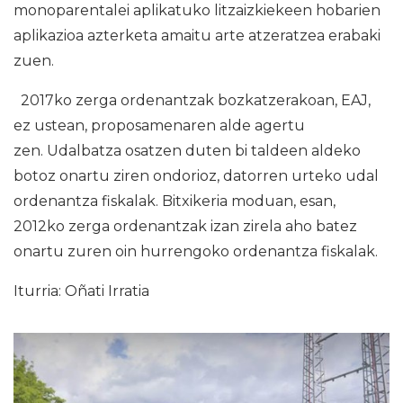
monoparentalei aplikatuko litzaizkiekeen hobarien
aplikazioa azterketa amaitu arte atzeratzea erabaki
zuen.
2017ko zerga ordenantzak bozkatzerakoan, EAJ,
ez ustean, proposamenaren alde agertu
zen. Udalbatza osatzen duten bi taldeen aldeko
botoz onartu ziren ondorioz, datorren urteko udal
ordenantza fiskalak. Bitxikeria moduan, esan,
2012ko zerga ordenantzak izan zirela aho batez
onartu zuren oin hurrengoko ordenantza fiskalak.
Iturria: Oñati Irratia