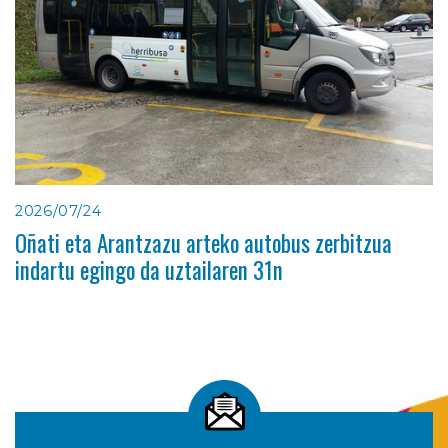
2026/07/24
Oñati eta Arantzazu arteko autobus zerbitzua
indartu egingo da uztailaren 31n