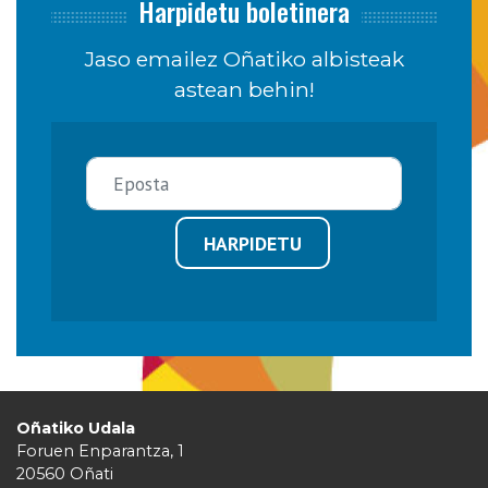
Harpidetu boletinera
Jaso emailez Oñatiko albisteak
astean behin!
HARPIDETU
Oñatiko Udala
Foruen Enparantza, 1
20560 Oñati