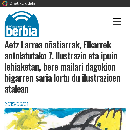
Oñatiko udala
Aetz Larrea oñatiarrak, Elkarrek
antolatutako 7. Ilustrazio eta ipuin
lehiaketan, bere mailari dagokion
bigarren saria lortu du ilustrazioen
atalean
2015/06/01