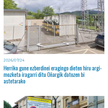
2026/07/24
Herriko gune ezberdinei eragingo dieten hiru argi-
mozketa iragarri ditu Oñargik datozen bi
astetarako