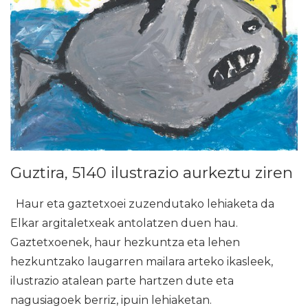
Guztira, 5140 ilustrazio aurkeztu ziren
Haur eta gaztetxoei zuzendutako lehiaketa da
Elkar argitaletxeak antolatzen duen hau.
Gaztetxoenek, haur hezkuntza eta lehen
hezkuntzako laugarren mailara arteko ikasleek,
ilustrazio atalean parte hartzen dute eta
nagusiagoek berriz, ipuin lehiaketan.