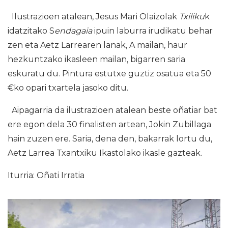
Ilustrazioen atalean, Jesus Mari Olaizolak
Txiliku
k
idatzitako S
endagaia
ipuin laburra irudikatu behar
zen eta Aetz Larrearen lanak, A mailan, haur
hezkuntzako ikasleen mailan, bigarren saria
eskuratu du. Pintura estutxe guztiz osatua eta 50
€ko opari txartela jasoko ditu.
Aipagarria da ilustrazioen atalean beste oñatiar bat
ere egon dela 30 finalisten artean, Jokin Zubillaga
hain zuzen ere. Saria, dena den, bakarrak lortu du,
Aetz Larrea Txantxiku Ikastolako ikasle gazteak.
Iturria: Oñati Irratia