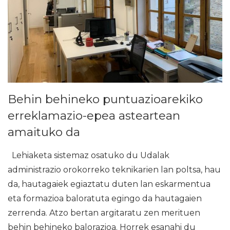
Behin behineko puntuazioarekiko
erreklamazio-epea asteartean
amaituko da
Lehiaketa sistemaz osatuko du Udalak
administrazio orokorreko teknikarien lan poltsa, hau
da, hautagaiek egiaztatu duten lan eskarmentua
eta formazioa baloratuta egingo da hautagaien
zerrenda. Atzo bertan argitaratu zen merituen
behin behineko balorazioa. Horrek esanahi du