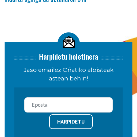
Harpidetu boletinera
Jaso emailez Oñatiko albisteak
astean behin!
HARPIDETU