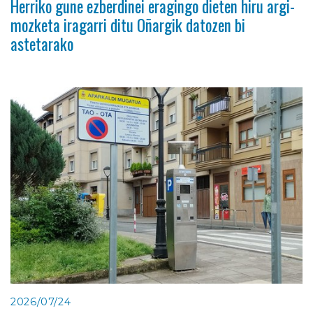
Herriko gune ezberdinei eragingo dieten hiru argi-
mozketa iragarri ditu Oñargik datozen bi
astetarako
2026/07/24