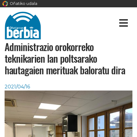
Oñatiko udala
Administrazio orokorreko
teknikarien lan poltsarako
hautagaien merituak baloratu dira
2021/04/16