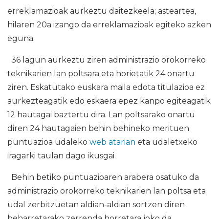
erreklamazioak aurkeztu daitezkeela; asteartea,
hilaren 20a izango da erreklamazioak egiteko azken
eguna.
36 lagun aurkeztu ziren administrazio orokorreko
teknikarien lan poltsara eta horietatik 24 onartu
ziren. Eskatutako euskara maila edota titulazioa ez
aurkezteagatik edo eskaera epez kanpo egiteagatik
12 hautagai baztertu dira. Lan poltsarako onartu
diren 24 hautagaien behin behineko merituen
puntuazioa udaleko
web atarian
eta udaletxeko
iragarki taulan dago ikusgai.
Behin betiko puntuazioaren arabera osatuko da
administrazio orokorreko teknikarien lan poltsa eta
udal zerbitzuetan aldian-aldian sortzen diren
beharretarako zerrenda horretara joko da.