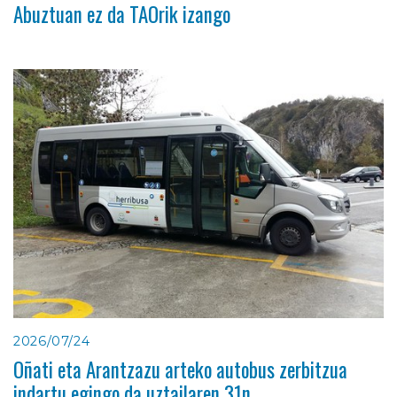
Abuztuan ez da TAOrik izango
2026/07/24
Oñati eta Arantzazu arteko autobus zerbitzua
indartu egingo da uztailaren 31n