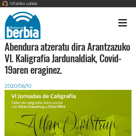
Oñatiko udala
Abendura atzeratu dira Arantzazuko
VI. Kaligrafia Jardunaldiak, Covid-
19aren eraginez.
2020/06/10