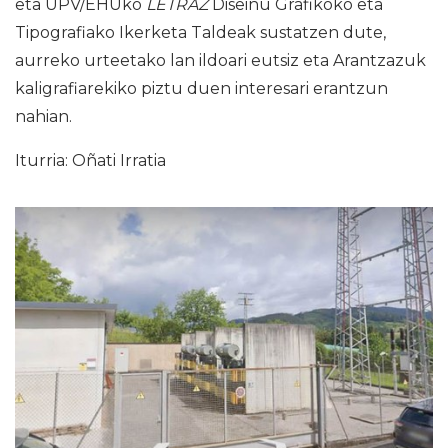
eta UPV/EHUko
LETRAZ
Diseinu Grafikoko eta
Tipografiako Ikerketa Taldeak sustatzen dute,
aurreko urteetako lan ildoari eutsiz eta Arantzazuk
kaligrafiarekiko piztu duen interesari erantzun
nahian.
Iturria: Oñati Irratia