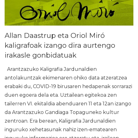
Allan Daastrup eta Oriol Miró
kaligrafoak izango dira aurtengo
irakasle gonbidatuak
Arantzazuko Kaligrafia Jardunaldien
antolakuntzak ekimenaren ohiko data atzeratzea
erabaki du, COVID-19 birusaren hedapenak sorrarazi
duen egoera dela eta. Uztailean egitekoa zen
tailerren VI. ekitaldia abenduaren 11 eta 12an izango
da Arantzazuko Gandiaga Topaguneko kultur
zentroan. Era berean, Kaligrafia Jardunaldien
inguruko xehetasunak nahiz izen-ematearen