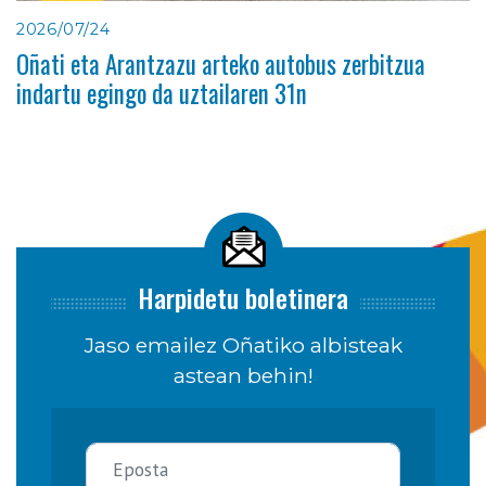
2026/07/24
Oñati eta Arantzazu arteko autobus zerbitzua
indartu egingo da uztailaren 31n
Harpidetu boletinera
Jaso emailez Oñatiko albisteak
astean behin!