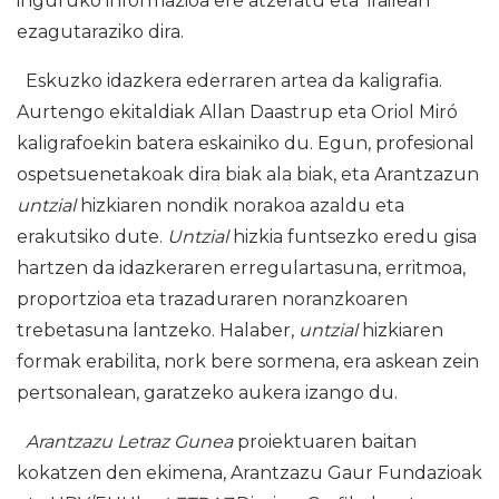
inguruko informazioa ere atzeratu eta irailean
ezagutaraziko dira.
Eskuzko idazkera ederraren artea da kaligrafia.
Aurtengo ekitaldiak Allan Daastrup eta Oriol Miró
kaligrafoekin batera eskainiko du. Egun, profesional
ospetsuenetakoak dira biak ala biak, eta Arantzazun
untzial
hizkiaren nondik norakoa azaldu eta
erakutsiko dute.
Untzial
hizkia funtsezko eredu gisa
hartzen da idazkeraren erregulartasuna, erritmoa,
proportzioa eta trazaduraren noranzkoaren
trebetasuna lantzeko. Halaber,
untzial
hizkiaren
formak erabilita, nork bere sormena, era askean zein
pertsonalean, garatzeko aukera izango du.
Arantzazu Letraz Gunea
proiektuaren baitan
kokatzen den ekimena, Arantzazu Gaur Fundazioak