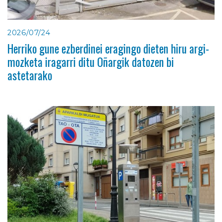
2026/07/24
Herriko gune ezberdinei eragingo dieten hiru argi-
mozketa iragarri ditu Oñargik datozen bi
astetarako