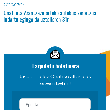
2026/07/24
Oñati eta Arantzazu arteko autobus zerbitzua
indartu egingo da uztailaren 31n
Harpidetu boletinera
Jaso emailez Oñatiko albisteak
astean behin!