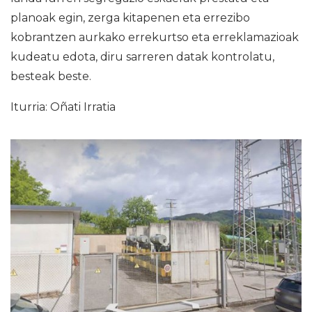
planoak egin, zerga kitapenen eta errezibo
kobrantzen aurkako errekurtso eta erreklamazioak
kudeatu edota, diru sarreren datak kontrolatu,
besteak beste.
Iturria: Oñati Irratia