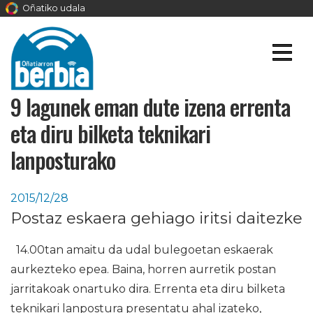
Oñatiko udala
9 lagunek eman dute izena errenta
eta diru bilketa teknikari
lanposturako
2015/12/28
Postaz eskaera gehiago iritsi daitezke
14.00tan amaitu da udal bulegoetan eskaerak
aurkezteko epea. Baina, horren aurretik postan
jarritakoak onartuko dira. Errenta eta diru bilketa
teknikari lanpostura presentatu ahal izateko,