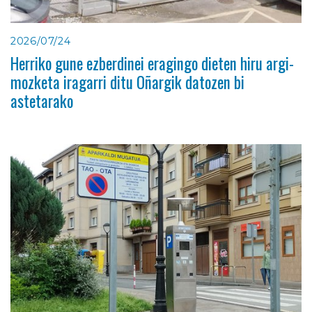
2026/07/24
Herriko gune ezberdinei eragingo dieten hiru argi-
mozketa iragarri ditu Oñargik datozen bi
astetarako