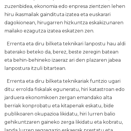
zuzenbidea, ekonomia edo enpresa zientzien lehen
hiru ikasmailak gaindituta izatea eta euskarari
dagokionean, hirugarren hizkuntza eskakizunaren
mailako ezagutza izatea eskatzen zen.
Errenta eta diru bilketa teknikari lanpostu hau aldi
baterako beteko da, berez, beste zeregin batean
eta behin-behineko izaeraz ari den plazaren jabea
lanpostura itzuli bitartean.
Errenta eta diru bilketa teknikariak funtzio ugari
ditu: errolda fiskalak eguneratu, hiri katastroan edo
jarduera ekonomikoen zergan emandako alta
berriak konprobatu eta kitapenak eskatu, bide
publikoaren okupazioa likidatu, hiri lurren balio
gehikuntzaren gaineko zerga likidatu eta kobratu,
landa lurren segregazio eskaerak prestatu eta