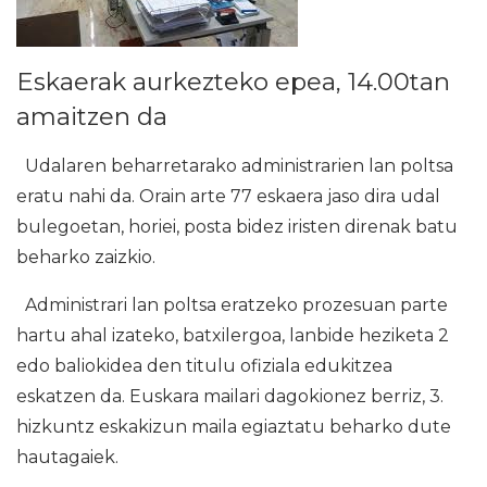
Eskaerak aurkezteko epea, 14.00tan
amaitzen da
Udalaren beharretarako administrarien lan poltsa
eratu nahi da. Orain arte 77 eskaera jaso dira udal
bulegoetan, horiei, posta bidez iristen direnak batu
beharko zaizkio.
Administrari lan poltsa eratzeko prozesuan parte
hartu ahal izateko, batxilergoa, lanbide heziketa 2
edo baliokidea den titulu ofiziala edukitzea
eskatzen da. Euskara mailari dagokionez berriz, 3.
hizkuntz eskakizun maila egiaztatu beharko dute
hautagaiek.