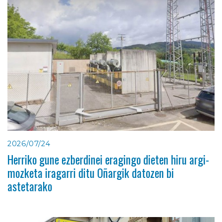
2026/07/24
Herriko gune ezberdinei eragingo dieten hiru argi-
mozketa iragarri ditu Oñargik datozen bi
astetarako