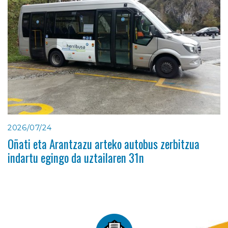
2026/07/24
Oñati eta Arantzazu arteko autobus zerbitzua
indartu egingo da uztailaren 31n