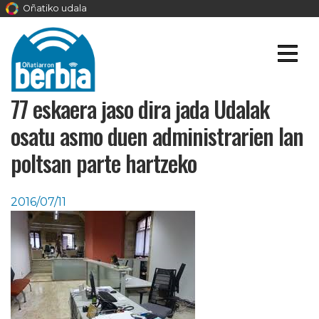
Oñatiko udala
77 eskaera jaso dira jada Udalak
osatu asmo duen administrarien lan
poltsan parte hartzeko
2016/07/11