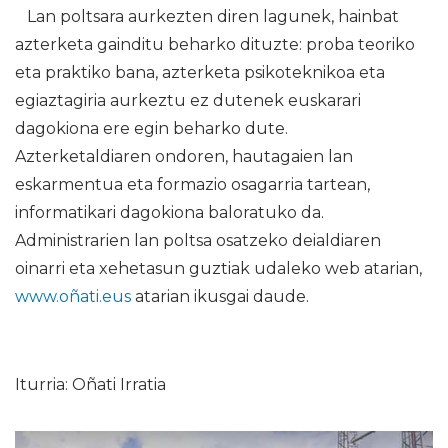
Lan poltsara aurkezten diren lagunek, hainbat
azterketa gainditu beharko dituzte: proba teoriko
eta praktiko bana, azterketa psikoteknikoa eta
egiaztagiria aurkeztu ez dutenek euskarari
dagokiona ere egin beharko dute.
Azterketaldiaren ondoren, hautagaien lan
eskarmentua eta formazio osagarria tartean,
informatikari dagokiona baloratuko da.
Administrarien lan poltsa osatzeko deialdiaren
oinarri eta xehetasun guztiak udaleko web atarian,
www.oñati.eus
atarian ikusgai daude.
Iturria: Oñati Irratia