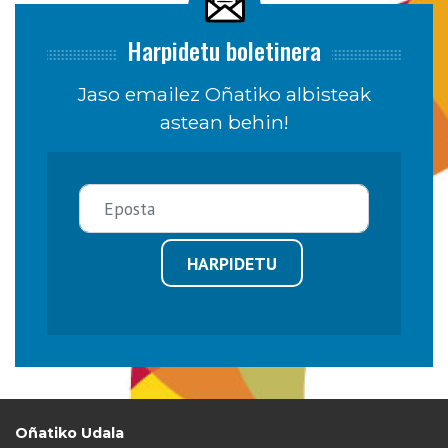
Harpidetu boletinera
Jaso emailez Oñatiko albisteak
astean behin!
HARPIDETU
Oñatiko Udala