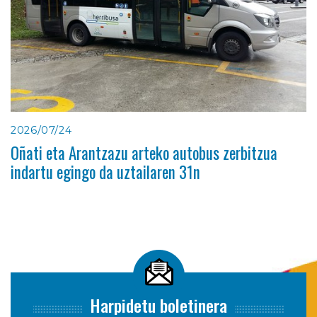
2026/07/24
Oñati eta Arantzazu arteko autobus zerbitzua
indartu egingo da uztailaren 31n
Harpidetu boletinera