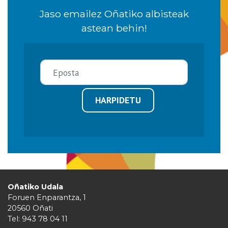
Jaso emailez Oñatiko albisteak
astean behin!
HARPIDETU
Oñatiko Udala
Foruen Enparantza, 1
20560 Oñati
Tel: 943 78 04 11