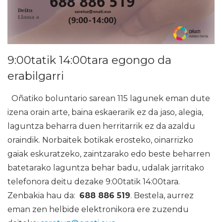
9:00tatik 14:00tara egongo da
erabilgarri
Oñatiko boluntario sarean 115 lagunek eman dute
izena orain arte, baina eskaerarik ez da jaso, alegia,
laguntza beharra duen herritarrik ez da azaldu
oraindik. Norbaitek botikak erosteko, oinarrizko
gaiak eskuratzeko, zaintzarako edo beste beharren
batetarako laguntza behar badu, udalak jarritako
telefonora deitu dezake 9:00tatik 14:00tara.
Zenbakia hau da:
688 886 519
. Bestela, aurrez
eman zen helbide elektronikora ere zuzendu