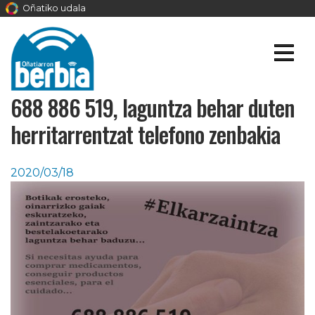
Oñatiko udala
688 886 519, laguntza behar duten
herritarrentzat telefono zenbakia
2020/03/18