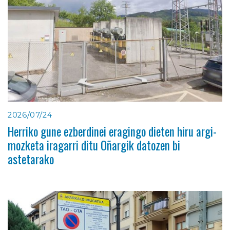
2026/07/24
Herriko gune ezberdinei eragingo dieten hiru argi-
mozketa iragarri ditu Oñargik datozen bi
astetarako