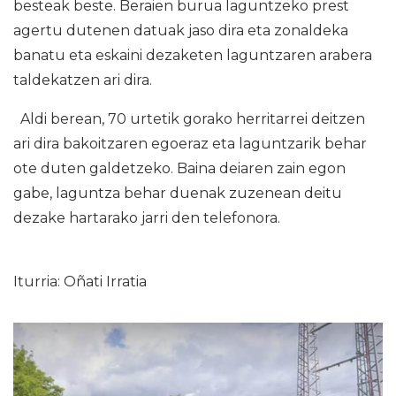
besteak beste. Beraien burua laguntzeko prest
agertu dutenen datuak jaso dira eta zonaldeka
banatu eta eskaini dezaketen laguntzaren arabera
taldekatzen ari dira.
Aldi berean, 70 urtetik gorako herritarrei deitzen
ari dira bakoitzaren egoeraz eta laguntzarik behar
ote duten galdetzeko. Baina deiaren zain egon
gabe, laguntza behar duenak zuzenean deitu
dezake hartarako jarri den telefonora.
Iturria: Oñati Irratia