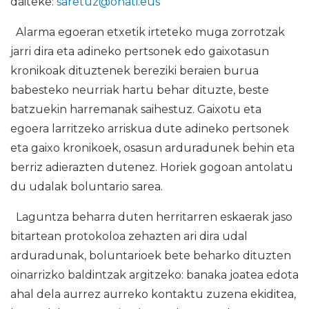
daiteke:
saretuz@onati.eus
Alarma egoeran etxetik irteteko muga zorrotzak
jarri dira eta adineko pertsonek edo gaixotasun
kronikoak dituztenek bereziki beraien burua
babesteko neurriak hartu behar dituzte, beste
batzuekin harremanak saihestuz. Gaixotu eta
egoera larritzeko arriskua dute adineko pertsonek
eta gaixo kronikoek, osasun arduradunek behin eta
berriz adierazten dutenez. Horiek gogoan antolatu
du udalak boluntario sarea.
Laguntza beharra duten herritarren eskaerak jaso
bitartean protokoloa zehazten ari dira udal
arduradunak, boluntarioek bete beharko dituzten
oinarrizko baldintzak argitzeko: banaka joatea edota
ahal dela aurrez aurreko kontaktu zuzena ekiditea,