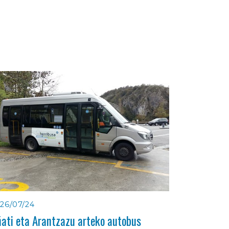
26/07/24
ati eta Arantzazu arteko autobus