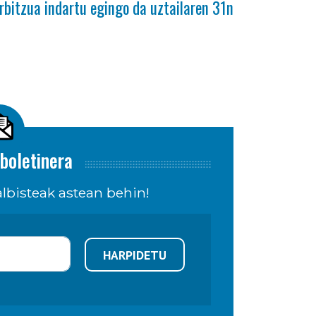
rbitzua indartu egingo da uztailaren 31n
boletinera
lbisteak astean behin!
HARPIDETU