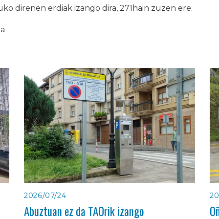
ko direnen erdiak izango dira, 271hain zuzen ere.
ia
2026/07/24
20
Abuztuan ez da TAOrik izango
Oñ