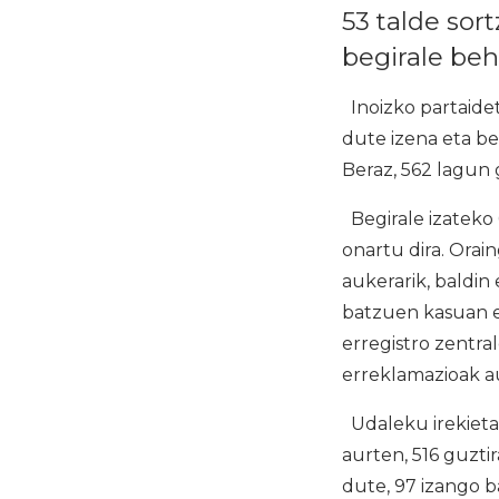
53 talde sor
begirale beh
Inoizko partaide
dute izena eta be
Beraz, 562 lagun 
Begirale izateko
onartu dira. Ora
aukerarik, baldi
batzuen kasuan es
erregistro zentra
erreklamazioak a
Udaleku irekieta
aurten, 516 guzti
dute, 97 izango ba