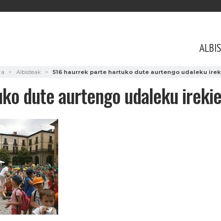
ALBI
ra
Albisteak
516 haurrek parte hartuko dute aurtengo udaleku ire
uko dute aurtengo udaleku ireki