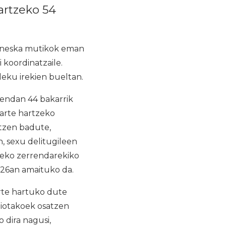
artzeko 54
6 neska mutikok eman
 koordinatzaile.
leku irekien bueltan.
endan 44 bakarrik
parte hartzeko
tzen badute,
, sexu delitugileen
neko zerrendarekiko
 26an amaituko da.
rte hartuko dute
jaiotakoek osatzen
o dira nagusi,