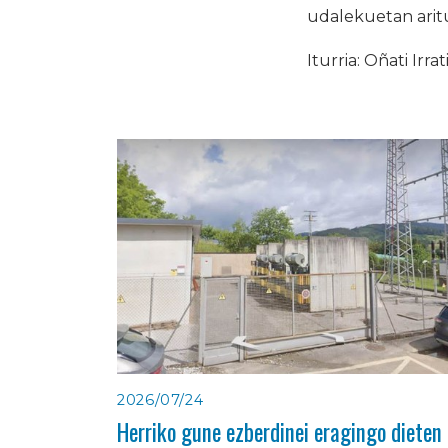
udalekuetan aritu
Iturria: Oñati Irrat
2026/07/24
Herriko gune ezberdinei eragingo dieten