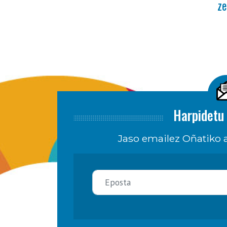
ze
Harpidetu 
Jaso emailez Oñatiko a