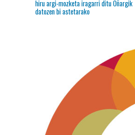
hiru argi-mozketa iragarri ditu Oñargik
datozen bi astetarako