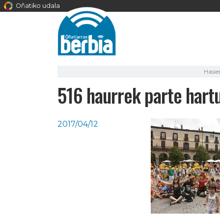
Oñatiko udala
Hasie
516 haurrek parte hart
2017/04/12