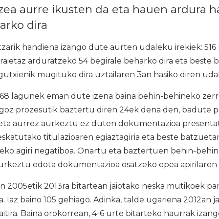
tzea aurre ikusten da eta hauen ardura h
arko dira
tzarik handiena izango dute aurten udaleku irekiek: 51
raietaz arduratzeko 54 begirale beharko dira eta beste bi
gutxienik mugituko dira uztailaren 3an hasiko diren uda
 68 lagunek eman dute izena baina behin-behineko zerr
ingoz prozesutik baztertu diren 24ek dena den, badute 
n eta aurrez aurkeztu ez duten dokumentazioa presenta
katutako titulazioaren egiaztagiria eta beste batzuetan
leko agiri negatiboa. Onartu eta baztertuen behin-behi
urkeztu edota dokumentazioa osatzeko epea apirilaren
n 2005etik 2013ra bitartean jaiotako neska mutikoek pa
ra. Iaz baino 105 gehiago. Adinka, talde ugariena 2012an 
itira. Baina orokorrean, 4-6 urte bitarteko haurrak izang