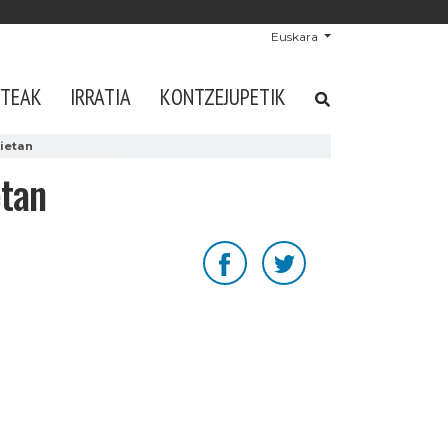
Euskara
STEAK
IRRATIA
KONTZEJUPETIK
kietan
etan