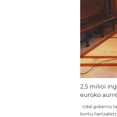
2,5 milioi in
euroko aurre
Udal gobernu tal
kontu hartzailetz