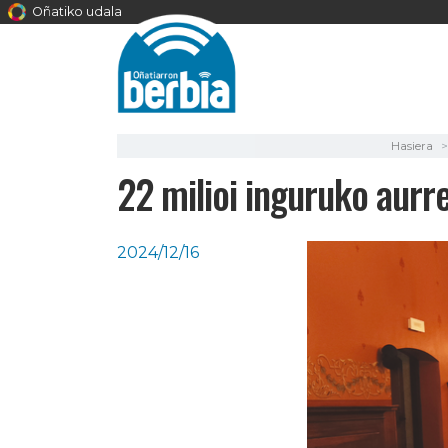
Oñatiko udala
Hasiera
22 milioi inguruko aur
2024/12/16