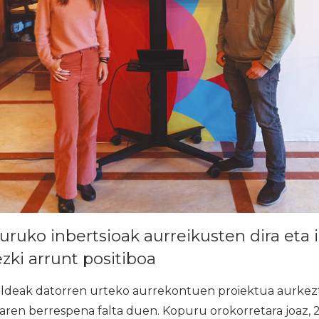
guruko inbertsioak aurreikusten dira eta i
zki arrunt positiboa
deak datorren urteko aurrekontuen proiektua aurkezt
aren berrespena falta duen. Kopuru orokorretara joaz, 2