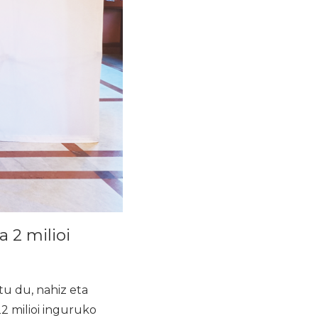
a 2 milioi
u du, nahiz eta
2 milioi inguruko