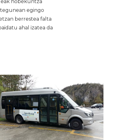
zaleak hobekuntza
ostegunean egingo
tzan berrestea falta
baidatu ahal izatea da