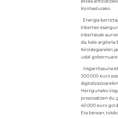
etxea antolatzeko
Kontseilurako.
Energia berriztag
inbertsio esangu
inbertsioak aurre
da, kale argiteri
Kiroldegiarekin j
udal gobernuare
Irisgarritasuna e
300.000 euro pas
digitalizazioarek
Herriguneko iris
proposatzen du g
40.000 euro gorde
Era berean, tokik