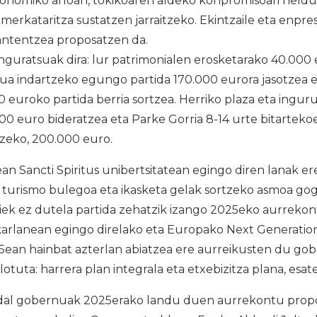
nomiko arloan, tokikoaren aldeko konpromisoari heldu
 merkataritza sustatzen jarraitzeko. Ekintzaile eta enpr
ntentzea proposatzen da.
nguratsuak dira: lur patrimonialen erosketarako 40.000
zua indartzeko egungo partida 170.000 eurora jasotzea
0 euroko partida berria sortzea. Herriko plaza eta ingur
00 euro bideratzea eta Parke Gorria 8-14 urte bitartek
zeko, 200.000 euro.
an Sancti Spiritus unibertsitatean egingo diren lanak er
turismo bulegoa eta ikasketa gelak sortzeko asmoa gogo
riek ez dutela partida zehatzik izango 2025eko aurreko
karlanean egingo direlako eta Europako Next Generatio
5ean hainbat azterlan abiatzea ere aurreikusten du gob
otuta: harrera plan integrala eta etxebizitza plana, esat
dal gobernuak 2025erako landu duen aurrekontu pro