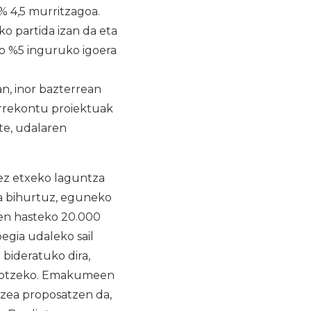
 4,5 murritzagoa.
o partida izan da eta
o %5 inguruko igoera
an, inor bazterrean
rrekontu proiektuak
ute, udalaren
xez etxeko laguntza
koa bihurtuz, eguneko
ten hasteko 20.000
egia udaleko sail
bideratuko dira,
endotzeko. Emakumeen
tzea proposatzen da,