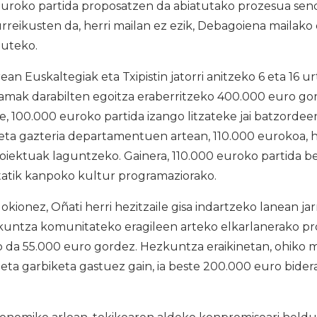
 euroko partida proposatzen da abiatutako prozesua sen
rreikusten da, herri mailan ez ezik, Debagoiena mailako
duteko.
an Euskaltegiak eta Txipistin jatorri anitzeko 6 eta 16 ur
amak darabilten egoitza eraberritzeko 400.000 euro gor
e, 100.000 euroko partida izango litzateke jai batzordee
eta gazteria departamentuen artean, 110.000 eurokoa, h
roiektuak laguntzeko. Gainera, 110.000 euroko partida be
tatik kanpoko kultur programaziorako.
ionez, Oñati herri hezitzaile gisa indartzeko lanean jarr
zkuntza komunitateko eragileen arteko elkarlanerako pr
o da 55.000 euro gordez. Hezkuntza eraikinetan, ohiko 
ta garbiketa gastuez gain, ia beste 200.000 euro bider