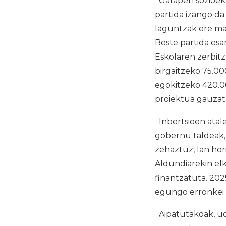
Garapen sozioeko
partida izango da
laguntzak ere ma
Beste partida esa
Eskolaren zerbit
birgaitzeko 75.00
egokitzeko 420.0
proiektua gauzat
Inbertsioen atale
gobernu taldeak, 
zehaztuz, lan ho
Aldundiarekin el
finantzatuta. 202
egungo erronkei l
Aipatutakoak, u