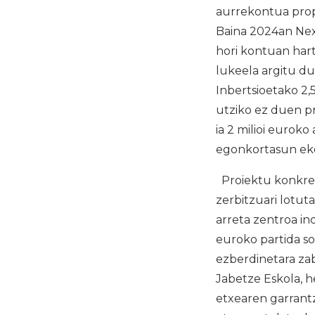
aurrekontua prop
Baina 2024an Next
hori kontuan har
lukeela argitu du
Inbertsioetako 2,
utziko ez duen p
ia 2 milioi eurok
egonkortasun ek
Proiektu konkretu
zerbitzuari lotut
arreta zentroa in
euroko partida so
ezberdinetara zab
Jabetze Eskola, 
etxearen garrantz