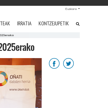
Euskara
STEAK
IRRATIA
KONTZEJUPETIK
2025erako
 2025erako