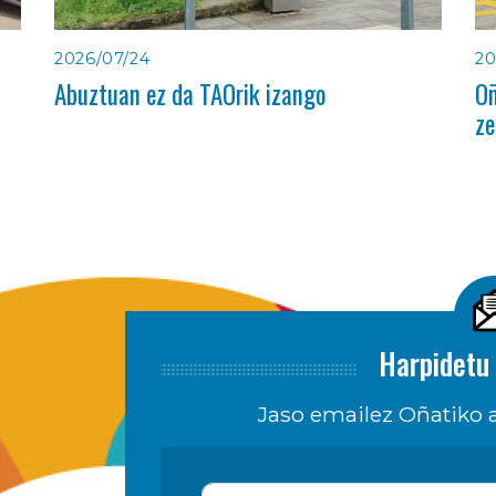
2026/07/24
20
Abuztuan ez da TAOrik izango
Oñ
ze
Harpidetu 
Jaso emailez Oñatiko a