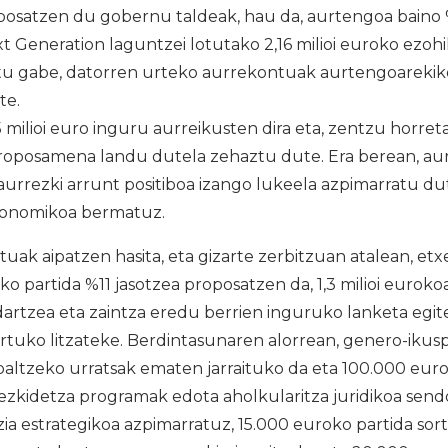
osatzen du gobernu taldeak, hau da, aurtengoa baino %
 Generation laguntzei lotutako 2,16 milioi euroko ezohik
tu gabe, datorren urteko aurrekontuak aurtengoarekik
te.
5 milioi euro inguru aurreikusten dira eta, zentzu horret
roposamena landu dutela zehaztu dute. Era berean, au
o aurrezki arrunt positiboa izango lukeela azpimarratu d
onomikoa bermatuz.
ak aipatzen hasita, eta gizarte zerbitzuan atalean, et
ako partida %11 jasotzea proposatzen da, 1,3 milioi euro
dartzea eta zaintza eredu berrien inguruko lanketa egi
rtuko litzateke. Berdintasunaren alorrean, genero-ikusp
altzeko urratsak ematen jarraituko da eta 100.000 euro 
hezkidetza programak edota aholkularitza juridikoa s
ia estrategikoa azpimarratuz, 15.000 euroko partida sor