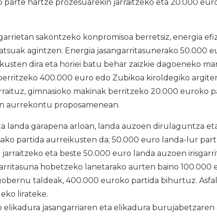
 parte hartze prozesuarekin jarraitzeko eta 20.000 eur
arrietan sakontzeko konpromisoa berretsiz, energia efi
ratsuak agintzen. Energia jasangarritasunerako 50.000 
ikusten dira eta horiei batu behar zaizkie dagoeneko ma
a berritzeko 400.000 euro edo Zubikoa kiroldegiko argiter
arraituz, gimnasioko makinak berritzeko 20.000 euroko pa
n aurrekontu proposamenean.
ta landa garapena arloan, landa auzoen dirulaguntza eta
ako partida aurreikusten da; 50.000 euro landa-lur par
in jarraitzeko eta beste 50.000 euro landa auzoen irisgar
garritasuna hobetzeko lanetarako aurten baino 100.000 
obernu taldeak, 400.000 euroko partida bihurtuz. Asfal
ko lirateke.
o elikadura jasangarriaren eta elikadura burujabetzaren