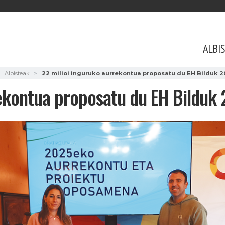
ALBI
Albisteak
22 milioi inguruko aurrekontua proposatu du EH Bilduk 
rekontua proposatu du EH Bilduk