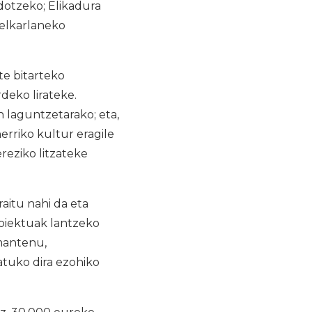
dotzeko; Elikadura
 elkarlaneko
te bitarteko
deko lirateke.
n laguntzetarako; eta,
erriko kultur eragile
reziko litzateke
aitu nahi da eta
oiektuak lantzeko
mantenu,
atuko dira ezohiko