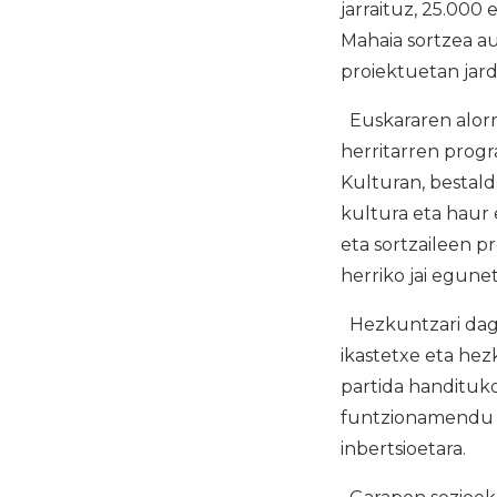
jarraituz, 25.000
Mahaia sortzea au
proiektuetan jar
Euskararen alorre
herritarren progr
Kulturan, bestald
kultura eta haur 
eta sortzaileen p
herriko jai egune
Hezkuntzari dagok
ikastetxe eta he
partida handituk
funtzionamendu e
inbertsioetara.