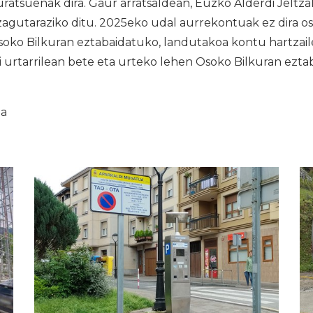
uratsuenak dira. Gaur arratsaldean, Euzko Alderdi Jelt
gutaraziko ditu. 2025eko udal aurrekontuak ez dira 
ko Bilkuran eztabaidatuko, landutakoa kontu hartzaile
ri urtarrilean bete eta urteko lehen Osoko Bilkuran ezta
ia