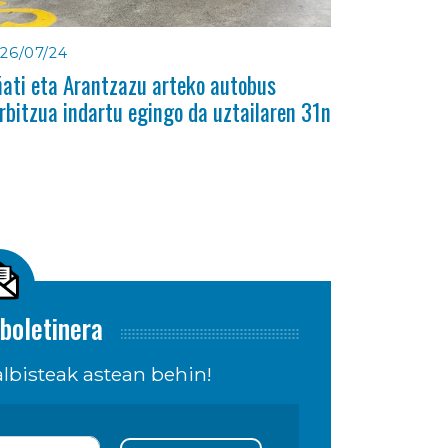
26/07/24
ati eta Arantzazu arteko autobus
rbitzua indartu egingo da uztailaren 31n
boletinera
lbisteak astean behin!