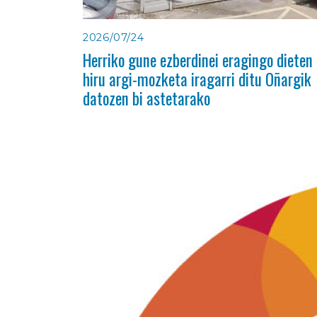
2026/07/24
Herriko gune ezberdinei eragingo dieten
hiru argi-mozketa iragarri ditu Oñargik
datozen bi astetarako