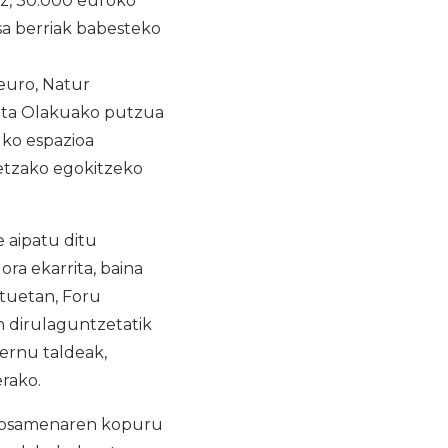
z, 30.000 euroko
esa berriak babesteko
 euro, Natur
 eta Olakuako putzua
uko espazioa
oetzako egokitzeko
e aipatu ditu
ra ekarrita, baina
ntuetan, Foru
n dirulaguntzetatik
ernu taldeak,
erako.
posamenaren kopuru