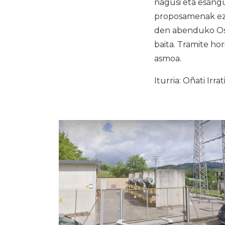
nagusi eta esang
proposamenak eza
den abenduko Oso
baita. Tramite ho
asmoa.
Iturria: Oñati Irrat