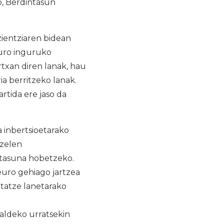
o, Berdintasun
zientziaren bidean
euro inguruko
rtxan diren lanak, hau
ia berritzeko lanak.
rtida ere jaso da
 inbertsioetarako
tzelen
ritasuna hobetzeko.
euro gehiago jartzea
tatze lanetarako
 aldeko urratsekin