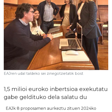
EAJren udal taldeko sei zinegotzietatik bost
1,5 milioi euroko inbertsioa exekutatu
gabe geldituko dela salatu du
EAJk 8 proposamen aurkeztu zituen 2024ko