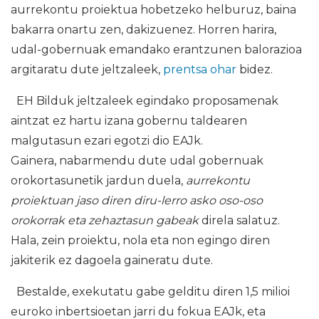
aurrekontu proiektua hobetzeko helburuz, baina
bakarra onartu zen, dakizuenez. Horren harira,
udal-gobernuak emandako erantzunen balorazioa
argitaratu dute jeltzaleek,
prentsa ohar
bidez.
EH Bilduk jeltzaleek egindako proposamenak
aintzat ez hartu izana gobernu taldearen
malgutasun ezari egotzi dio EAJk.
Gainera, nabarmendu dute udal gobernuak
orokortasunetik jardun duela,
aurrekontu
proiektuan jaso diren diru-lerro asko oso-oso
orokorrak eta zehaztasun gabeak
direla salatuz.
Hala, zein proiektu, nola eta non egingo diren
jakiterik ez dagoela gaineratu dute.
Bestalde, exekutatu gabe gelditu diren 1,5 milioi
euroko inbertsioetan jarri du fokua EAJk, eta