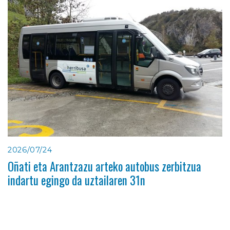
2026/07/24
Oñati eta Arantzazu arteko autobus zerbitzua
indartu egingo da uztailaren 31n