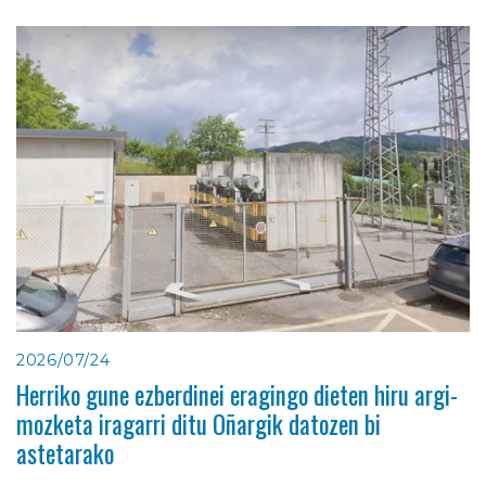
2026/07/24
Herriko gune ezberdinei eragingo dieten hiru argi-
mozketa iragarri ditu Oñargik datozen bi
astetarako