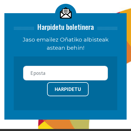
Harpidetu boletinera
Jaso emailez Oñatiko albisteak
astean behin!
HARPIDETU