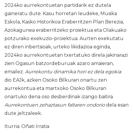
2024ko aurrekontuetan partidarik ez dutela
gaineratu dute. Kasu horretan leudeke, Musika
Eskola, Kasko Historikoa Eraberritzen Plan Berezia,
Azokagunea eraberritzeko proiektua eta Olakuako
potzurako exekuzio-proiektua. Aurten exekutatu
ez diren inbertsioak, urteko likidazioa eginda,
2024ko aurrekontuetan txertatuko direla jakinarazi
zien Ogasun batzordeburuak azaro amaieran,
emailez.
Aurrekontu dinamika hori ez dela egokia
dio EAJk, azken Osoko Bilkuran onartu zen
aurrekontua eta martxoko Osoko Bilkuran
onartuko dena oso desberdinak izango baitira.
Aurrekontuen zehaztasun faltaren ondorio
dela esan
dute jeltzaleek.
Iturria: Oñati Irratia