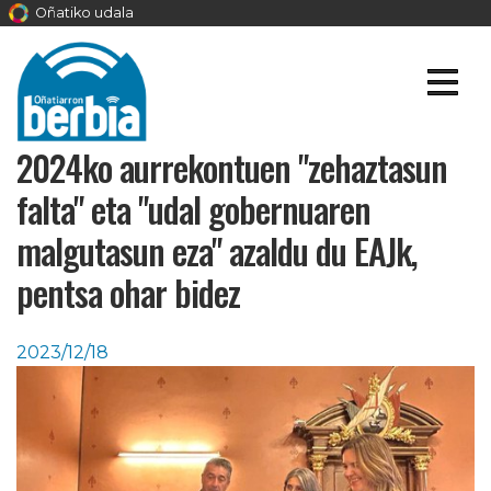
Oñatiko udala
2024ko aurrekontuen "zehaztasun
falta" eta "udal gobernuaren
malgutasun eza" azaldu du EAJk,
pentsa ohar bidez
2023/12/18