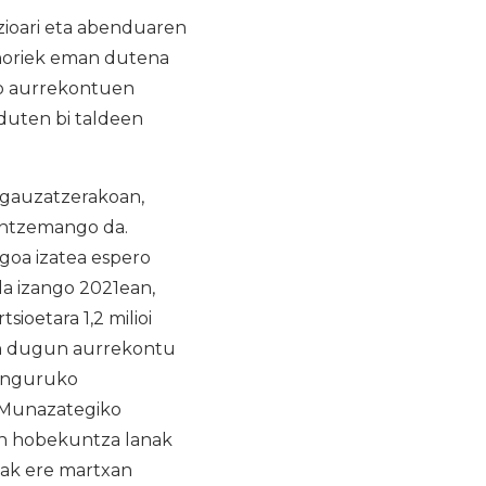
zioari eta abenduaren
 horiek eman dutena
ko aurrekontuen
duten bi taldeen
 gauzatzerakoan,
 antzemango da.
goa izatea espero
da izango 2021ean,
sioetara 1,2 milioi
ean dugun aurrekontu
 inguruko
, Munazategiko
ean hobekuntza lanak
iak ere martxan