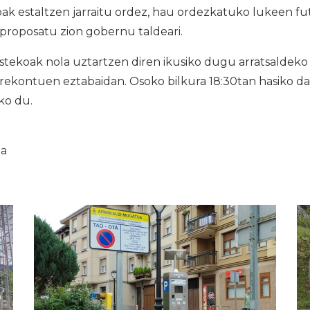
k estaltzen jarraitu ordez, hau ordezkatuko lukeen fut
proposatu zion gobernu taldeari.
tekoak nola uztartzen diren ikusiko dugu arratsaldeko
ekontuen eztabaidan. Osoko bilkura 18:30tan hasiko da e
ko du.
ia