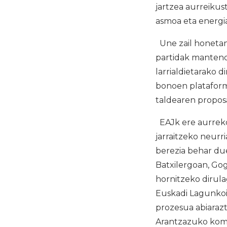
jartzea aurreikus
asmoa eta energia
Une zail honetan
partidak mantendu
larrialdietarako 
bonoen plataform
taldearen propo
EAJk ere aurrekon
jarraitzeko neurr
berezia behar due
Batxilergoan, Gog
hornitzeko dirul
Euskadi Lagunkoia
prozesua abiarazt
Arantzazuko komu