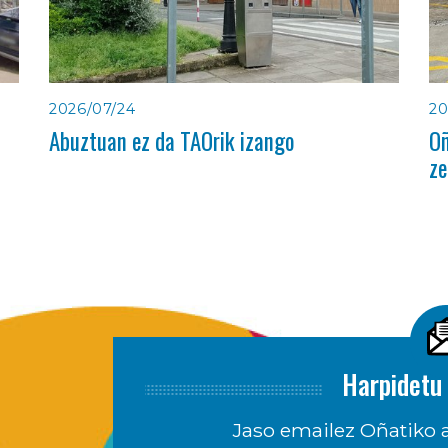
2026/07/24
20
Abuztuan ez da TAOrik izango
Oñ
ze
Harpidetu 
Jaso emailez Oñatiko a