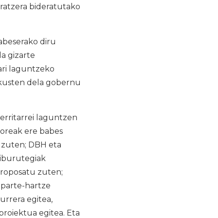
ratzera bideratutako
abeserako diru
a gizarte
zari laguntzeko
ikusten dela gobernu
erritarrei laguntzen
toreak ere babes
u zuten; DBH eta
liburutegiak
proposatu zuten;
 parte-hartze
urrera egitea,
roiektua egitea. Eta