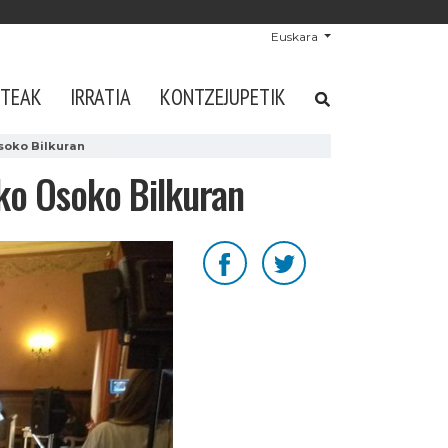
Euskara
STEAK
IRRATIA
KONTZEJUPETIK
soko Bilkuran
ko Osoko Bilkuran