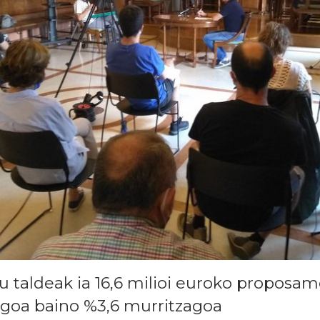
 taldeak ia 16,6 milioi euroko proposa
ngoa baino %3,6 murritzagoa