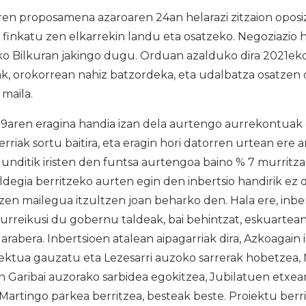
n proposamena azaroaren 24an helarazi zitzaion oposi
 finkatu zen elkarrekin landu eta osatzeko. Negoziazio
ko Bilkuran jakingo dugu. Orduan azalduko dira 2021e
k, orokorrean nahiz batzordeka, eta udalbatza osatzen 
maila.
19aren eragina handia izan dela aurtengo aurrekontuak
erriak sortu baitira, eta eragin hori datorren urtean ere
unditik iristen den funtsa aurtengoa baino % 7 murritza
oldegia berritzeko aurten egin den inbertsio handirik ez 
zen mailegua itzultzen joan beharko den. Hala ere, inbert
aurreikusi du gobernu taldeak, bai behintzat, eskuart
abera. Inbertsioen atalean aipagarriak dira, Azkoagain
oiektua gauzatu eta Lezesarri auzoko sarrerak hobetzea
an Garibai auzorako sarbidea egokitzea, Jubilatuen etx
Martingo parkea berritzea, besteak beste. Proiektu berr