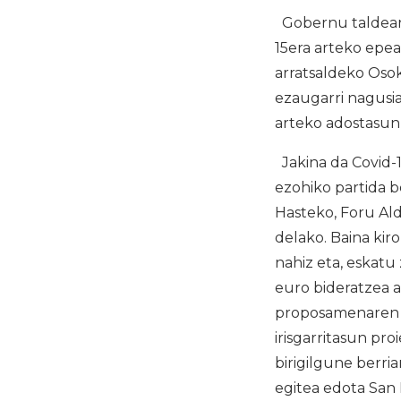
Gobernu taldeare
15era arteko epea
arratsaldeko Oso
ezaugarri nagusia
arteko adostasun 
Jakina da Covid-
ezohiko partida b
Hasteko, Foru Ald
delako. Baina kir
nahiz eta, eskatu 
euro bideratzea 
proposamenaren ar
irisgarritasun pr
birigilgune berri
egitea edota San 