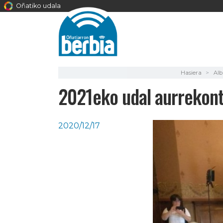
Oñatiko udala
Hasiera
Alb
2021eko udal aurrekont
2020/12/17