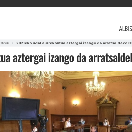
ALBI
isteak
2021eko udal aurrekontua aztergai izango da arratsaldeko O
ua aztergai izango da arratsalde