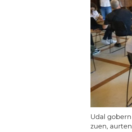
Udal gobernu
zuen, aurte