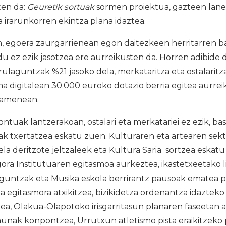
ten da:
Geuretik sortuak
sormen proiektua, gazteen lane
 irarunkorren ekintza plana idaztea.
, egoera zaurgarrienean egon daitezkeen herritarren b
 ez ezik jasotzea ere aurreikusten da. Horren adibide d
dirulaguntzak %21 jasoko dela, merkataritza eta ostalarit
a digitalean 30.000 euroko dotazio berria egitea aurre
samenean.
tuak lantzerakoan, ostalari eta merkatariei ez ezik, bas
iak txertatzea eskatu zuen. Kulturaren eta artearen sek
la deritzote jeltzaleek eta Kultura Saria sortzea eskat
ora Institutuaren egitasmoa aurkeztea, ikastetxeetako 
aguntzak eta Musika eskola berrirantz pausoak ematea 
 egitasmora atxikitzea, bizikidetza ordenantza idazteko
ea, Olakua-Olapotoko irisgarritasun planaren faseetan a
nak konpontzea, Urrutxun atletismo pista eraikitzeko p