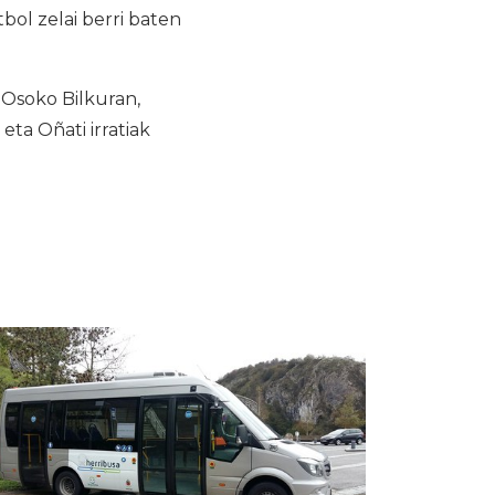
bol zelai berri baten
 Osoko Bilkuran,
ta Oñati irratiak