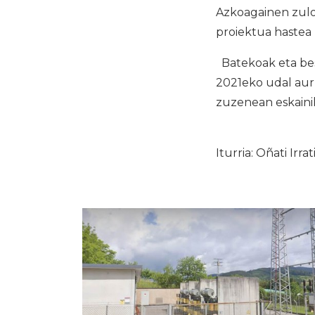
Azkoagainen zuloa
proiektua hastea 
Batekoak eta bes
2021eko udal aurr
zuzenean eskaini
Iturria: Oñati Irrat