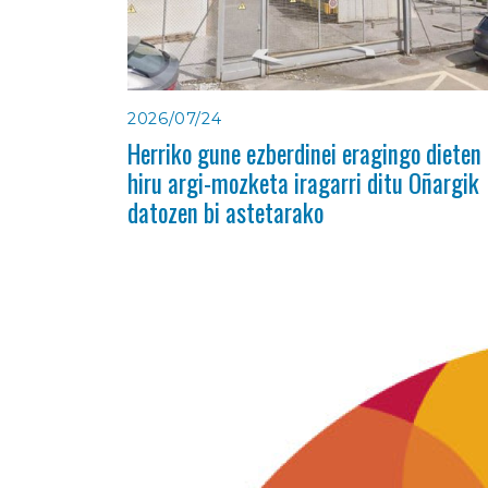
2026/07/24
Herriko gune ezberdinei eragingo dieten
hiru argi-mozketa iragarri ditu Oñargik
datozen bi astetarako