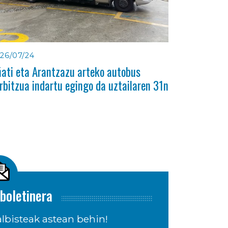
26/07/24
ati eta Arantzazu arteko autobus
rbitzua indartu egingo da uztailaren 31n
boletinera
lbisteak astean behin!