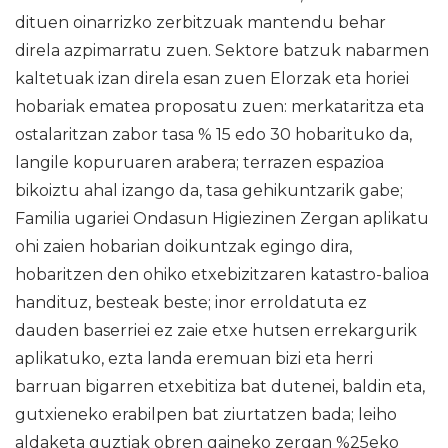
dituen oinarrizko zerbitzuak mantendu behar
direla azpimarratu zuen. Sektore batzuk nabarmen
kaltetuak izan direla esan zuen Elorzak eta horiei
hobariak ematea proposatu zuen: merkataritza eta
ostalaritzan zabor tasa % 15 edo 30 hobarituko da,
langile kopuruaren arabera; terrazen espazioa
bikoiztu ahal izango da, tasa gehikuntzarik gabe;
Familia ugariei Ondasun Higiezinen Zergan aplikatu
ohi zaien hobarian doikuntzak egingo dira,
hobaritzen den ohiko etxebizitzaren katastro-balioa
handituz, besteak beste; inor erroldatuta ez
dauden baserriei ez zaie etxe hutsen errekargurik
aplikatuko, ezta landa eremuan bizi eta herri
barruan bigarren etxebitiza bat dutenei, baldin eta,
gutxieneko erabilpen bat ziurtatzen bada; leiho
aldaketa guztiak obren gaineko zergan %25eko