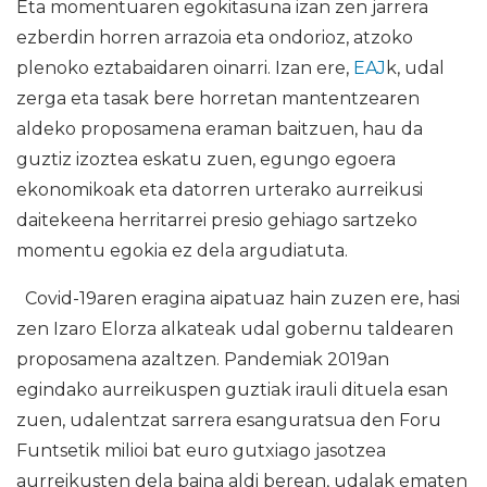
Eta momentuaren egokitasuna izan zen jarrera
ezberdin horren arrazoia eta ondorioz, atzoko
plenoko eztabaidaren oinarri. Izan ere,
EAJ
k, udal
zerga eta tasak bere horretan mantentzearen
aldeko proposamena eraman baitzuen, hau da
guztiz izoztea eskatu zuen, egungo egoera
ekonomikoak eta datorren urterako aurreikusi
daitekeena herritarrei presio gehiago sartzeko
momentu egokia ez dela argudiatuta.
Covid-19aren eragina aipatuaz hain zuzen ere, hasi
zen Izaro Elorza alkateak udal gobernu taldearen
proposamena azaltzen. Pandemiak 2019an
egindako aurreikuspen guztiak irauli dituela esan
zuen, udalentzat sarrera esanguratsua den Foru
Funtsetik milioi bat euro gutxiago jasotzea
aurreikusten dela baina aldi berean, udalak ematen