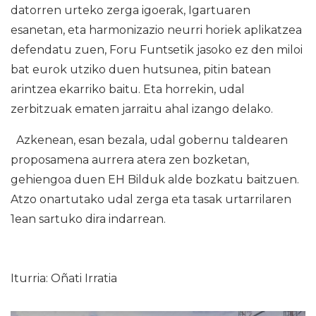
datorren urteko zerga igoerak, Igartuaren
esanetan, eta harmonizazio neurri horiek aplikatzea
defendatu zuen, Foru Funtsetik jasoko ez den miloi
bat eurok utziko duen hutsunea, pitin batean
arintzea ekarriko baitu. Eta horrekin, udal
zerbitzuak ematen jarraitu ahal izango delako.
Azkenean, esan bezala, udal gobernu taldearen
proposamena aurrera atera zen bozketan,
gehiengoa duen EH Bilduk alde bozkatu baitzuen.
Atzo onartutako udal zerga eta tasak urtarrilaren
1ean sartuko dira indarrean.
Iturria: Oñati Irratia