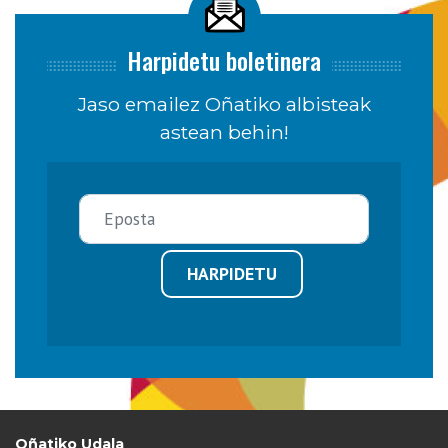
Harpidetu boletinera
Jaso emailez Oñatiko albisteak
astean behin!
HARPIDETU
Oñatiko Udala