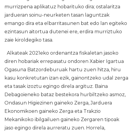
murrizpena aplikatuz hobarituko dira; ostalaritza
jardueran soinu-neurketen tasan laguntzak
emango dira eta elbarritasunen bat edo lan egiteko
ezintasun aitortua dutenei ere, erdira murriztuko
zaie kiroldegiko tasa.
Alkateak 2021eko ordenantza fiskaletan jasoko
diren hobariak errepasatu ondoren Xabier Igartua
Ogasuna Batzordeburuak hartu zuen hitza, hiru
kasu konkretutan izan ezik, gainontzeko udal zerga
eta tasak izoztu egingo direla argituz. Baina
Debagoieneko bataz bestekora hurbiltzeko asmoz,
Ondasun Higiezinen gaineko Zerga, Jarduera
Ekonomikoen gaineko Zerga eta Trakzio
Mekanikoko ibilgailuen gaineko Zergaren tipoak
jaso egingo direla aurreratu zuen. Horrela,