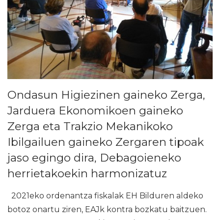
Ondasun Higiezinen gaineko Zerga,
Jarduera Ekonomikoen gaineko
Zerga eta Trakzio Mekanikoko
Ibilgailuen gaineko Zergaren tipoak
jaso egingo dira, Debagoieneko
herrietakoekin harmonizatuz
2021eko ordenantza fiskalak EH Bilduren aldeko
botoz onartu ziren, EAJk kontra bozkatu baitzuen.