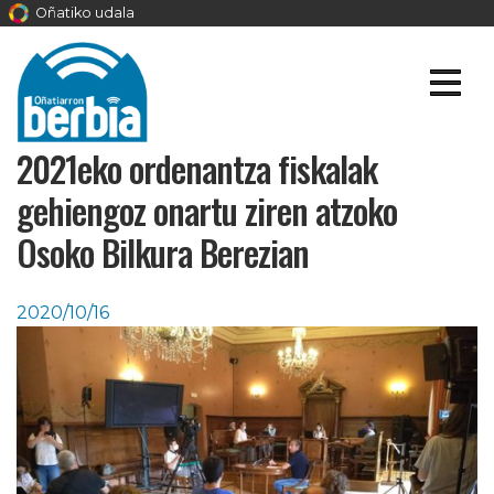
Oñatiko udala
2021eko ordenantza fiskalak
gehiengoz onartu ziren atzoko
Osoko Bilkura Berezian
2020/10/16