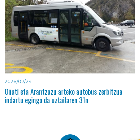
2026/07/24
Oñati eta Arantzazu arteko autobus zerbitzua
indartu egingo da uztailaren 31n