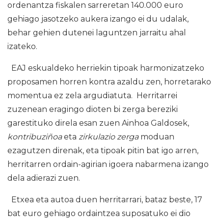
ordenantza fiskalen sarreretan 140.000 euro
gehiago jasotzeko aukera izango ei du udalak,
behar gehien dutenei laguntzen jarraitu ahal
izateko.
EAJ eskualdeko herriekin tipoak harmonizatzeko
proposamen horren kontra azaldu zen, horretarako
momentua ez zela argudiatuta. Herritarrei
zuzenean eragingo dioten bi zerga bereziki
garestituko direla esan zuen Ainhoa Galdosek,
kontribuziñoa
eta
zirkulazio zerga
moduan
ezagutzen direnak, eta tipoak pitin bat igo arren,
herritarren ordain-agirian igoera nabarmena izango
dela adierazi zuen.
Etxea eta autoa duen herritarrari, bataz beste, 17
bat euro gehiago ordaintzea suposatuko ei dio