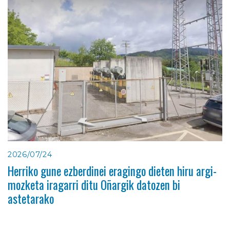
2026/07/24
Herriko gune ezberdinei eragingo dieten hiru argi-
mozketa iragarri ditu Oñargik datozen bi
astetarako