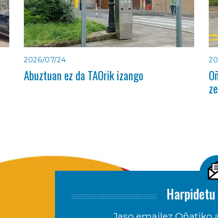
2026/07/24
20
Abuztuan ez da TAOrik izango
Oñ
ze
Harpidetu 
Jaso emailez Oñatiko a