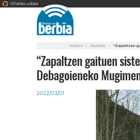
Oñatiko udala
Hasiera
Albisteak
“Zapaltzen g
“Zapaltzen gaituen sist
Debagoieneko Mugimen
2022/03/01