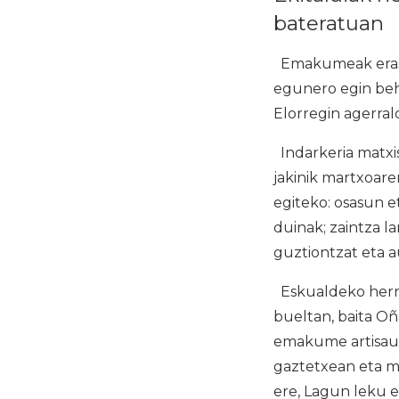
bateratuan
Emakumeak erasotz
egunero egin beh
Elorregin agerral
Indarkeria matxis
jakinik martxoar
egiteko: osasun e
duinak; zaintza l
guztiontzat eta a
Eskualdeko herri
bueltan, baita Oñ
emakume artisaue
gaztetxean eta ma
ere, Lagun leku 