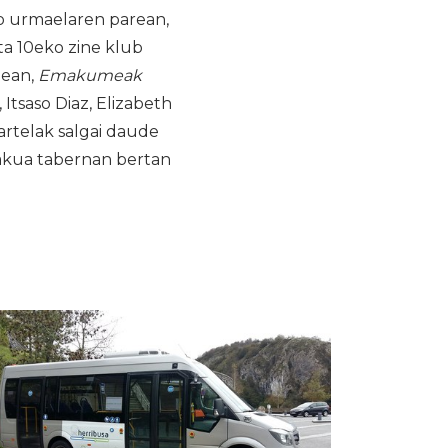
ko urmaelaren parean,
ta 10eko zine klub
0ean,
Emakumeak
Itsaso Diaz, Elizabeth
artelak salgai daude
lakua tabernan bertan