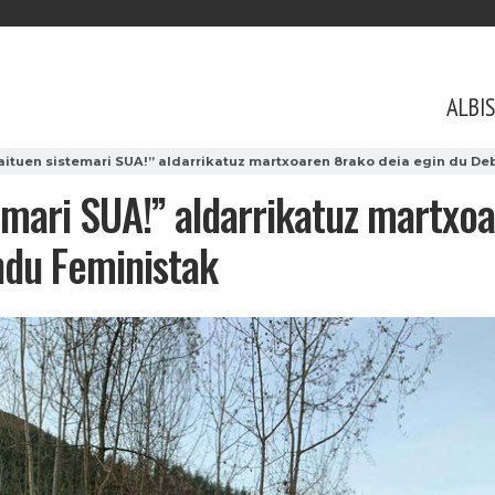
ALBI
aituen sistemari SUA!” aldarrikatuz martxoaren 8rako deia egin du 
emari SUA!” aldarrikatuz martxoa
du Feministak