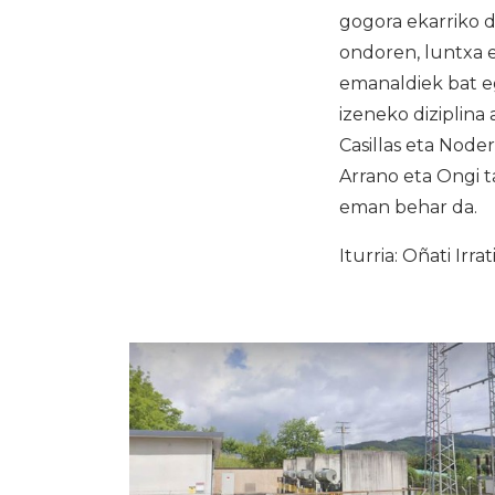
gogora ekarriko d
ondoren, luntxa 
emanaldiek bat 
izeneko diziplina
Casillas eta Node
Arrano eta Ongi t
eman behar da.
Iturria: Oñati Irrat