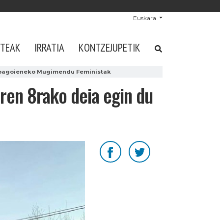
Euskara
STEAK
IRRATIA
KONTZEJUPETIK
Debagoieneko Mugimendu Feministak
ren 8rako deia egin du