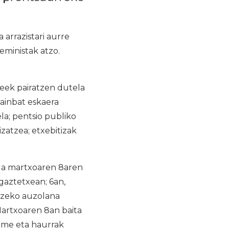
 arrazistari aurre
ministak atzo.
umeek pairatzen dutela
ainbat eskaera
la; pentsio publiko
zatzea; etxebitizak
ua martxoaren 8aren
gaztetxean; 6an,
tzeko auzolana
Martxoaren 8an baita
kume eta haurrak