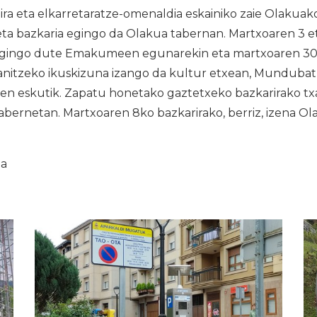
ira eta elkarretaratze-omenaldia eskainiko zaie Olakua
eta bazkaria egingo da Olakua tabernan. Martxoaren 3 e
egingo dute Emakumeen egunarekin eta martxoaren 3
 anitzeko ikuskizuna izango da kultur etxean, Mundubat, 
ren eskutik. Zapatu honetako gaztetxeko bazkarirako tx
abernetan. Martxoaren 8ko bazkarirako, berriz, izena O
ia