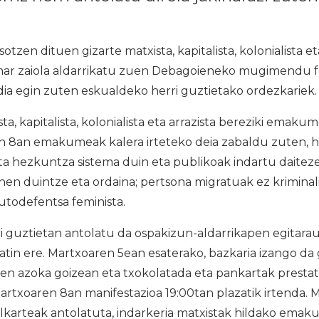
en dituen gizarte matxista, kapitalista, kolonialista eta
ar zaiola aldarrikatu zuen Debagoieneko mugimendu fe
dia egin zuten eskualdeko herri guztietako ordezkariek.
ta, kapitalista, kolonialista eta arrazista bereziki emak
en 8an emakumeak kalera irteteko deia zabaldu zuten, h
ta hezkuntza sistema duin eta publikoak indartu daiteze
anen duintze eta ordaina; pertsona migratuak ez kriminali
utodefentsa feminista.
 guztietan antolatu da ospakizun-aldarrikapen egitara
atin ere. Martxoaren 5ean esaterako, bazkaria izango da 
n azoka goizean eta txokolatada eta pankartak presta
rtxoaren 8an manifestazioa 19:00tan plazatik irtenda. 
elkarteak antolatuta, indarkeria matxistak hildako ema