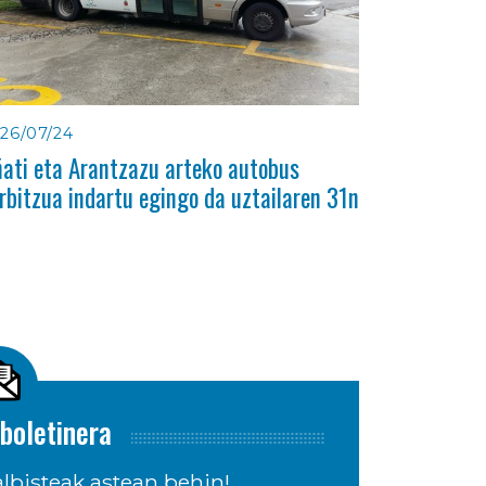
26/07/24
ati eta Arantzazu arteko autobus
rbitzua indartu egingo da uztailaren 31n
boletinera
lbisteak astean behin!