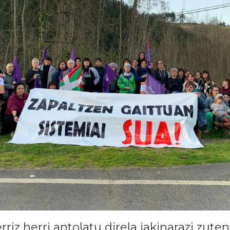
rriz herri antolatu direla jakinarazi zut