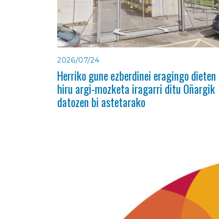
2026/07/24
Herriko gune ezberdinei eragingo dieten
hiru argi-mozketa iragarri ditu Oñargik
datozen bi astetarako