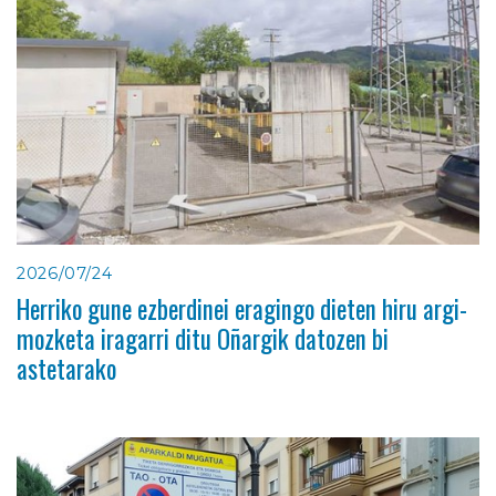
2026/07/24
Herriko gune ezberdinei eragingo dieten hiru argi-
mozketa iragarri ditu Oñargik datozen bi
astetarako