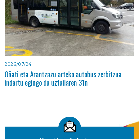
2026/07/24
Oñati eta Arantzazu arteko autobus zerbitzua
indartu egingo da uztailaren 31n