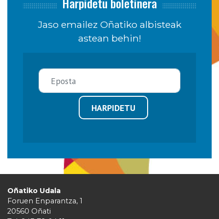
Harpidetu boletinera
Jaso emailez Oñatiko albisteak
astean behin!
HARPIDETU
Oñatiko Udala
Foruen Enparantza, 1
20560 Oñati