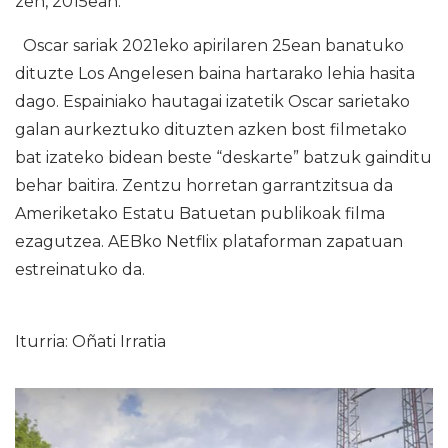
zen, 2015ean.
Oscar sariak 2021eko apirilaren 25ean banatuko
dituzte Los Angelesen baina hartarako lehia hasita
dago. Espainiako hautagai izatetik Oscar sarietako
galan aurkeztuko dituzten azken bost filmetako
bat izateko bidean beste “deskarte” batzuk gainditu
behar baitira. Zentzu horretan garrantzitsua da
Ameriketako Estatu Batuetan publikoak filma
ezagutzea. AEBko Netflix plataforman zapatuan
estreinatuko da.
Iturria: Oñati Irratia