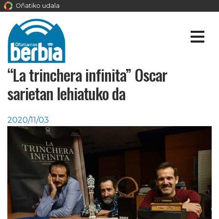
Oñatiko udala
“La trinchera infinita” Oscar
sarietan lehiatuko da
2020/11/03