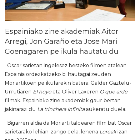
Espainiako zine akademiak Aitor
Arregi, Jon Garaño eta Jose Mari
Goenagaren pelikula hautatu du
Oscar sarietan ingelesez besteko filmen atalean
Espainia ordezkatzeko bi hautagai zeuden
Moriartikoen pelikularekin batera: Galder Gaztelu-
Urrutiaren
El hoyo
eta Oliver Laxeren
O que arde
filmak. Espainiako zine akademiak gaur bertan
jakinarazi du
La trinchera infinita
aukeratu duela.
Bigarren aldia da Moriarti taldearen film bat Oscar
sarietarako lehian izango dela, lehena
Loreak
izan