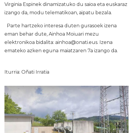
Virginia Espinek dinamizatuko du saioa eta euskaraz
izango da, modu telematikoan, aipatu bezala.
Parte hartzeko interesa duten gurasoek izena
eman behar dute, Ainhoa Moiuari mezu
elektronikoa bidalita: ainhoa@onati.eus. Izena
emateko azken eguna maiatzaren 7a izango da.
Iturria: Oñati Irratia