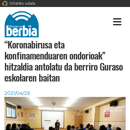
Oñatiko udala
“Koronabirusa eta
konfinamenduaren ondorioak”
hitzaldia antolatu da berriro Guraso
eskolaren baitan
2021/04/29