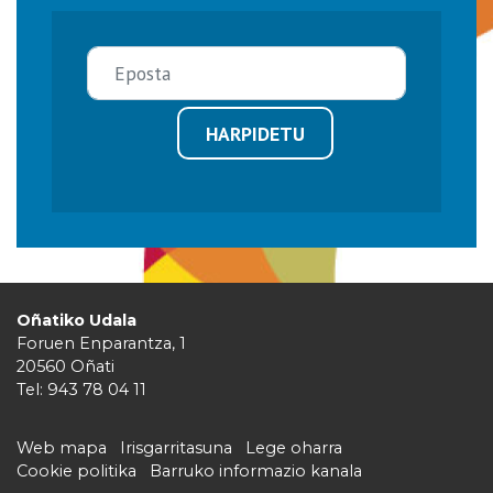
HARPIDETU
Oñatiko Udala
Foruen Enparantza, 1
20560 Oñati
Tel: 943 78 04 11
Web mapa
Irisgarritasuna
Lege oharra
Cookie politika
Barruko informazio kanala