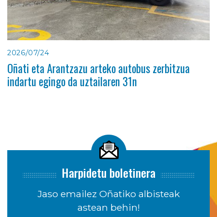
2026/07/24
Oñati eta Arantzazu arteko autobus zerbitzua
indartu egingo da uztailaren 31n
Harpidetu boletinera
Jaso emailez Oñatiko albisteak
astean behin!