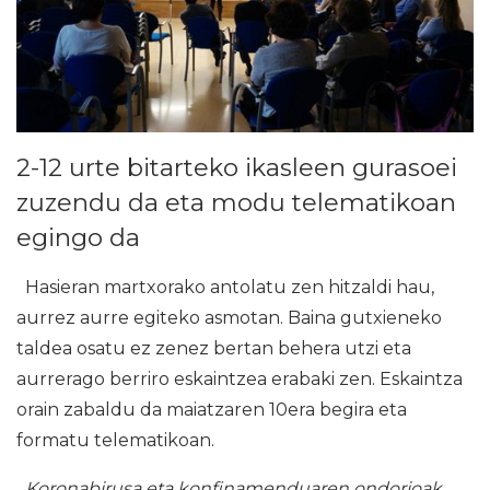
2-12 urte bitarteko ikasleen gurasoei
zuzendu da eta modu telematikoan
egingo da
Hasieran martxorako antolatu zen hitzaldi hau,
aurrez aurre egiteko asmotan. Baina gutxieneko
taldea osatu ez zenez bertan behera utzi eta
aurrerago berriro eskaintzea erabaki zen. Eskaintza
orain zabaldu da maiatzaren 10era begira eta
formatu telematikoan.
Koronabirusa eta konfinamenduaren ondorioak