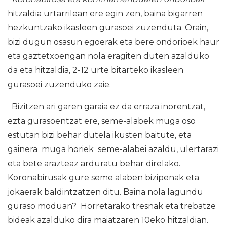
hitzaldia urtarrilean ere egin zen, baina bigarren
hezkuntzako ikasleen gurasoei zuzenduta. Orain,
bizi dugun osasun egoerak eta bere ondorioek haur
eta gaztetxoengan nola eragiten duten azalduko
da eta hitzaldia, 2-12 urte bitarteko ikasleen
gurasoei zuzenduko zaie.
Bizitzen ari garen garaia ez da erraza inorentzat,
ezta gurasoentzat ere, seme-alabek muga oso
estutan bizi behar dutela ikusten baitute, eta
gainera muga horiek seme-alabei azaldu, ulertarazi
eta bete arazteaz arduratu behar direlako.
Koronabirusak gure seme alaben bizipenak eta
jokaerak baldintzatzen ditu. Baina nola lagundu
guraso moduan? Horretarako tresnak eta trebatze
bideak azalduko dira maiatzaren 10eko hitzaldian.