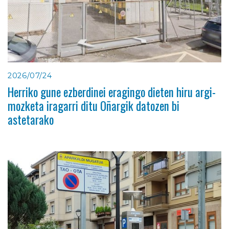
2026/07/24
Herriko gune ezberdinei eragingo dieten hiru argi-
mozketa iragarri ditu Oñargik datozen bi
astetarako