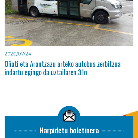
2026/07/24
Oñati eta Arantzazu arteko autobus zerbitzua
indartu egingo da uztailaren 31n
Harpidetu boletinera