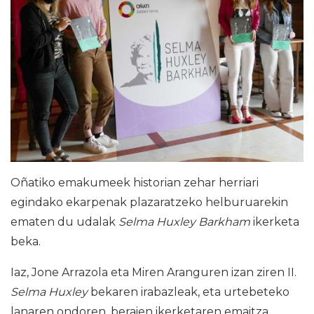
Oñatiko emakumeek historian zehar herriari
egindako ekarpenak plazaratzeko helburuarekin
ematen du udalak
Selma Huxley Barkham
ikerketa
beka.
Iaz, Jone Arrazola eta Miren Aranguren izan ziren II.
Selma Huxley
bekaren irabazleak, eta urtebeteko
lanaren ondoren, beraien ikerketaren emaitza