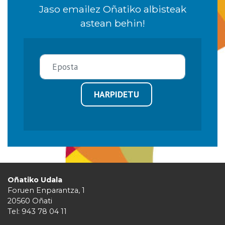
Jaso emailez Oñatiko albisteak
astean behin!
HARPIDETU
Oñatiko Udala
Foruen Enparantza, 1
20560 Oñati
Tel: 943 78 04 11