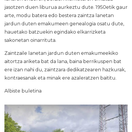
jasotzen duen liburua aurkeztu dute. 1950etik gaur
arte, modu batera edo bestera zaintza lanetan
jardun duten emakumeen genealogia osatu dute,
hauetako batzuekin egindako elkarrizketa
sakonetan oinarrituta.
Zaintzaile lanetan jardun duten emakumeekiko
aitortza ariketa bat da lana, baina berrikuspen bat
ere izan nahi du, zaintzara dedikatzearen hazkurak,
kontraesanak eta minak ere azaleratzen baititu.
Albiste buletina