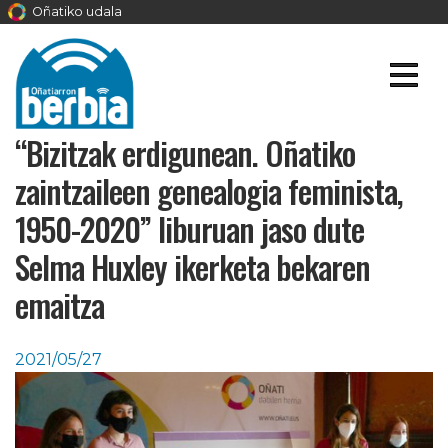
Oñatiko udala
“Bizitzak erdigunean. Oñatiko
zaintzaileen genealogia feminista,
1950-2020” liburuan jaso dute
Selma Huxley ikerketa bekaren
emaitza
2021/05/27