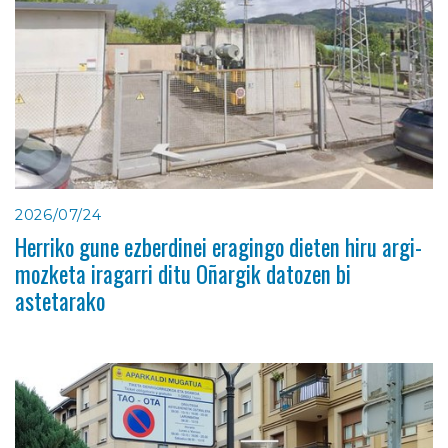
2026/07/24
Herriko gune ezberdinei eragingo dieten hiru argi-
mozketa iragarri ditu Oñargik datozen bi
astetarako